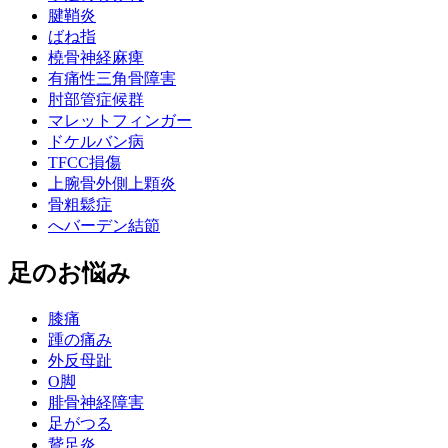
腱鞘炎
ばね指
橈骨神経麻痺
有痛性三角骨障害
肘部管症候群
マレットフィンガー
ドケルバン病
TFCC損傷
上腕骨外側上顆炎
骨粗鬆症
へバーデン結節
足のお悩み
膝痛
踵の痛み
外反母趾
О脚
腓骨神経障害
足がつる
鵞足炎