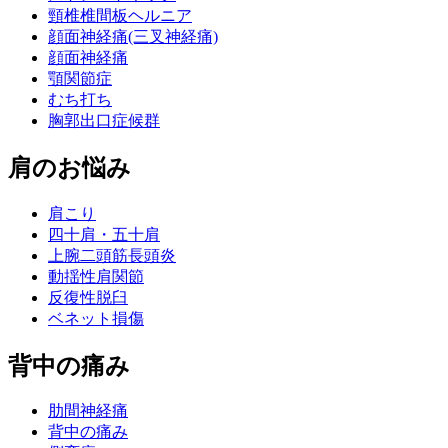
頸椎椎間板ヘルニア
顔面神経痛(三叉神経痛)
顔面神経痛
顎関節症
むち打ち
胸郭出口症候群
肩のお悩み
肩こり
四十肩・五十肩
上腕二頭筋長頭炎
動揺性肩関節
反復性脱臼
ベネット損傷
背中の痛み
肋間神経痛
背中の痛み