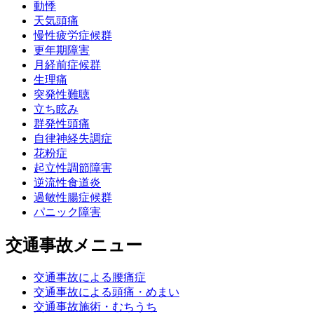
動悸
天気頭痛
慢性疲労症候群
更年期障害
月経前症候群
生理痛
突発性難聴
立ち眩み
群発性頭痛
自律神経失調症
花粉症
起立性調節障害
逆流性食道炎
過敏性腸症候群
パニック障害
交通事故メニュー
交通事故による腰痛症
交通事故による頭痛・めまい
交通事故施術・むちうち