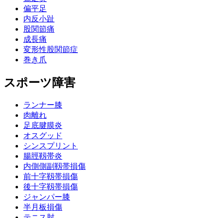
偏平足
内反小趾
股関節痛
成長痛
変形性股関節症
巻き爪
スポーツ障害
ランナー膝
肉離れ
足底腱膜炎
オスグッド
シンスプリント
腸脛靱帯炎
内側側副靱帯損傷
前十字靱帯損傷
後十字靱帯損傷
ジャンパー膝
半月板損傷
テニス肘