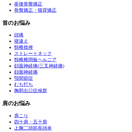
産後骨盤矯正
骨盤矯正・猫背矯正
首のお悩み
頭痛
寝違え
頸椎捻挫
ストレートネック
頸椎椎間板ヘルニア
顔面神経痛(三叉神経痛)
顔面神経痛
顎関節症
むち打ち
胸郭出口症候群
肩のお悩み
肩こり
四十肩・五十肩
上腕二頭筋長頭炎