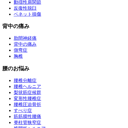
動揺性肩関節
反復性脱臼
ベネット損傷
背中の痛み
肋間神経痛
背中の痛み
側弯症
胸椎
腰のお悩み
腰椎分離症
腰椎ヘルニア
梨状筋症候群
変形性腰椎症
腰椎圧迫骨折
すべり症
筋筋膜性腰痛
脊柱管狭窄症