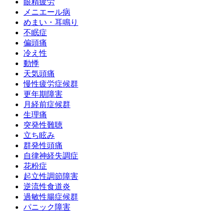
眼精疲労
メニエール病
めまい・耳鳴り
不眠症
偏頭痛
冷え性
動悸
天気頭痛
慢性疲労症候群
更年期障害
月経前症候群
生理痛
突発性難聴
立ち眩み
群発性頭痛
自律神経失調症
花粉症
起立性調節障害
逆流性食道炎
過敏性腸症候群
パニック障害