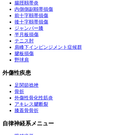
腸脛靱帯炎
内側側副靱帯損傷
前十字靱帯損傷
後十字靱帯損傷
ジャンパー膝
半月板損傷
テニス肘
肩峰下インピンジメント症候群
腱板損傷
野球肩
外傷性疾患
足関節捻挫
骨折
外傷性骨化性筋炎
アキレス腱断裂
膝蓋骨骨折
自律神経系メニュー