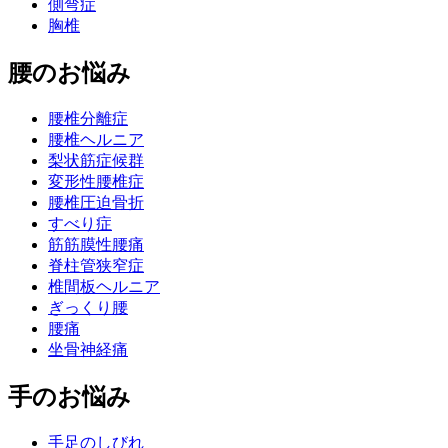
側弯症
胸椎
腰のお悩み
腰椎分離症
腰椎ヘルニア
梨状筋症候群
変形性腰椎症
腰椎圧迫骨折
すべり症
筋筋膜性腰痛
脊柱管狭窄症
椎間板ヘルニア
ぎっくり腰
腰痛
坐骨神経痛
手のお悩み
手足のしびれ