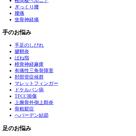
椎間板ヘルニア
ぎっくり腰
腰痛
坐骨神経痛
手のお悩み
手足のしびれ
腱鞘炎
ばね指
橈骨神経麻痺
有痛性三角骨障害
肘部管症候群
マレットフィンガー
ドケルバン病
TFCC損傷
上腕骨外側上顆炎
骨粗鬆症
へバーデン結節
足のお悩み