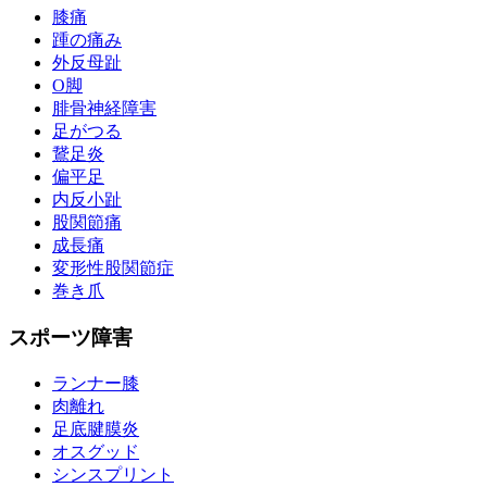
膝痛
踵の痛み
外反母趾
О脚
腓骨神経障害
足がつる
鵞足炎
偏平足
内反小趾
股関節痛
成長痛
変形性股関節症
巻き爪
スポーツ障害
ランナー膝
肉離れ
足底腱膜炎
オスグッド
シンスプリント