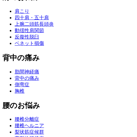
肩こり
四十肩・五十肩
上腕二頭筋長頭炎
動揺性肩関節
反復性脱臼
ベネット損傷
背中の痛み
肋間神経痛
背中の痛み
側弯症
胸椎
腰のお悩み
腰椎分離症
腰椎ヘルニア
梨状筋症候群