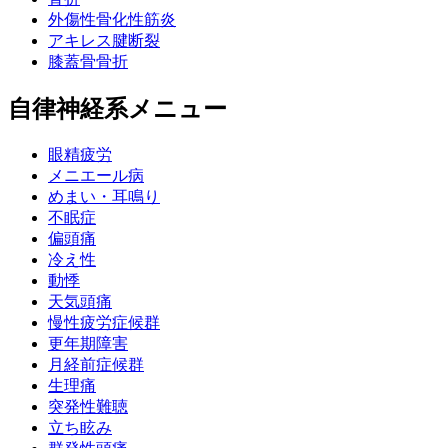
外傷性骨化性筋炎
アキレス腱断裂
膝蓋骨骨折
自律神経系メニュー
眼精疲労
メニエール病
めまい・耳鳴り
不眠症
偏頭痛
冷え性
動悸
天気頭痛
慢性疲労症候群
更年期障害
月経前症候群
生理痛
突発性難聴
立ち眩み