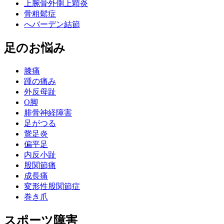
上腕骨外側上顆炎
骨粗鬆症
へバーデン結節
足のお悩み
膝痛
踵の痛み
外反母趾
О脚
腓骨神経障害
足がつる
鵞足炎
偏平足
内反小趾
股関節痛
成長痛
変形性股関節症
巻き爪
スポーツ障害