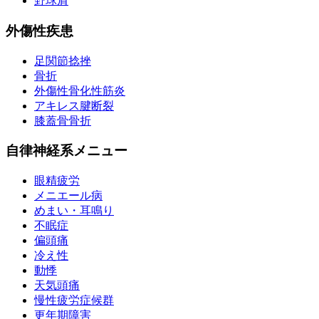
野球肩
外傷性疾患
足関節捻挫
骨折
外傷性骨化性筋炎
アキレス腱断裂
膝蓋骨骨折
自律神経系メニュー
眼精疲労
メニエール病
めまい・耳鳴り
不眠症
偏頭痛
冷え性
動悸
天気頭痛
慢性疲労症候群
更年期障害