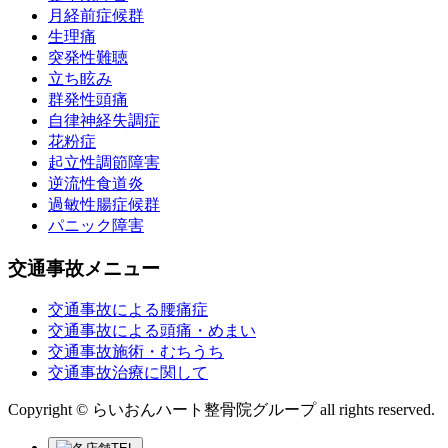
月経前症候群
生理痛
突発性難聴
立ち眩み
群発性頭痛
自律神経失調症
花粉症
起立性調節障害
逆流性食道炎
過敏性腸症候群
パニック障害
交通事故メニュー
交通事故による腰痛症
交通事故による頭痛・めまい
交通事故施術・むちうち
交通事故治療に関して
Copyright © らいおんハート整骨院グループ all rights reserved.