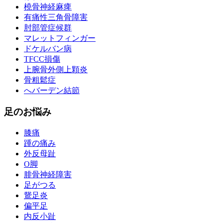
橈骨神経麻痺
有痛性三角骨障害
肘部管症候群
マレットフィンガー
ドケルバン病
TFCC損傷
上腕骨外側上顆炎
骨粗鬆症
へバーデン結節
足のお悩み
膝痛
踵の痛み
外反母趾
О脚
腓骨神経障害
足がつる
鵞足炎
偏平足
内反小趾