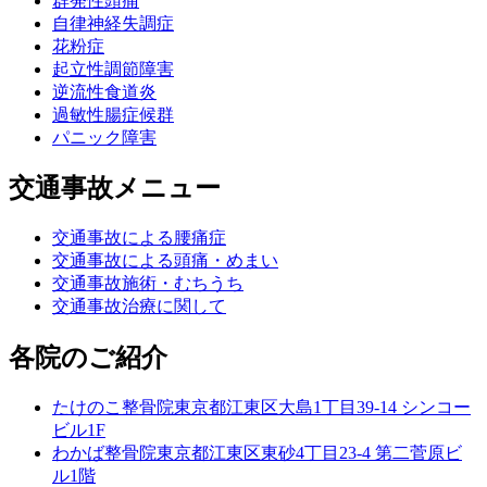
群発性頭痛
自律神経失調症
花粉症
起立性調節障害
逆流性食道炎
過敏性腸症候群
パニック障害
交通事故メニュー
交通事故による腰痛症
交通事故による頭痛・めまい
交通事故施術・むちうち
交通事故治療に関して
各院のご紹介
たけのこ整骨院
東京都江東区大島1丁目39-14 シンコー
ビル1F
わかば整骨院
東京都江東区東砂4丁目23-4 第二菅原ビ
ル1階