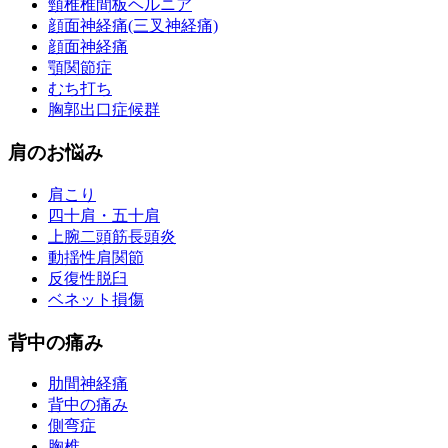
頸椎椎間板ヘルニア
顔面神経痛(三叉神経痛)
顔面神経痛
顎関節症
むち打ち
胸郭出口症候群
肩のお悩み
肩こり
四十肩・五十肩
上腕二頭筋長頭炎
動揺性肩関節
反復性脱臼
ベネット損傷
背中の痛み
肋間神経痛
背中の痛み
側弯症
胸椎