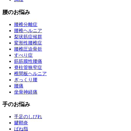
腰のお悩み
腰椎分離症
腰椎ヘルニア
梨状筋症候群
変形性腰椎症
腰椎圧迫骨折
すべり症
筋筋膜性腰痛
脊柱管狭窄症
椎間板ヘルニア
ぎっくり腰
腰痛
坐骨神経痛
手のお悩み
手足のしびれ
腱鞘炎
ばね指