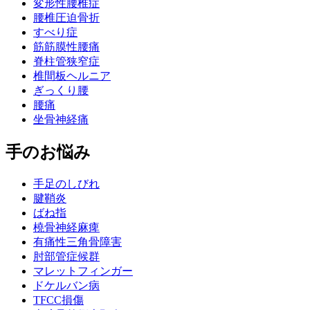
変形性腰椎症
腰椎圧迫骨折
すべり症
筋筋膜性腰痛
脊柱管狭窄症
椎間板ヘルニア
ぎっくり腰
腰痛
坐骨神経痛
手のお悩み
手足のしびれ
腱鞘炎
ばね指
橈骨神経麻痺
有痛性三角骨障害
肘部管症候群
マレットフィンガー
ドケルバン病
TFCC損傷