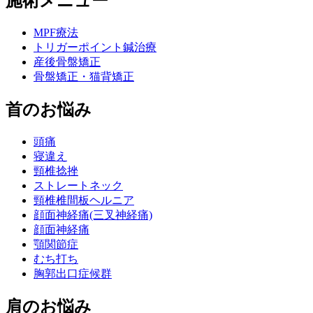
施術メニュー
MPF療法
トリガーポイント鍼治療
産後骨盤矯正
骨盤矯正・猫背矯正
首のお悩み
頭痛
寝違え
頸椎捻挫
ストレートネック
頸椎椎間板ヘルニア
顔面神経痛(三叉神経痛)
顔面神経痛
顎関節症
むち打ち
胸郭出口症候群
肩のお悩み