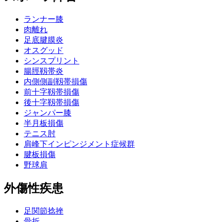
ランナー膝
肉離れ
足底腱膜炎
オスグッド
シンスプリント
腸脛靱帯炎
内側側副靱帯損傷
前十字靱帯損傷
後十字靱帯損傷
ジャンパー膝
半月板損傷
テニス肘
肩峰下インピンジメント症候群
腱板損傷
野球肩
外傷性疾患
足関節捻挫
骨折