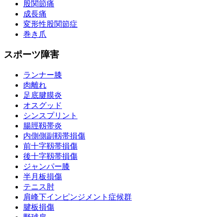
股関節痛
成長痛
変形性股関節症
巻き爪
スポーツ障害
ランナー膝
肉離れ
足底腱膜炎
オスグッド
シンスプリント
腸脛靱帯炎
内側側副靱帯損傷
前十字靱帯損傷
後十字靱帯損傷
ジャンパー膝
半月板損傷
テニス肘
肩峰下インピンジメント症候群
腱板損傷