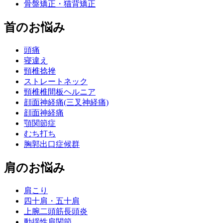
骨盤矯正・猫背矯正
首のお悩み
頭痛
寝違え
頸椎捻挫
ストレートネック
頸椎椎間板ヘルニア
顔面神経痛(三叉神経痛)
顔面神経痛
顎関節症
むち打ち
胸郭出口症候群
肩のお悩み
肩こり
四十肩・五十肩
上腕二頭筋長頭炎
動揺性肩関節