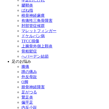
手足のしびれ
腱鞘炎
ばね指
橈骨神経麻痺
有痛性三角骨障害
肘部管症候群
マレットフィンガー
ドケルバン病
TFCC損傷
上腕骨外側上顆炎
骨粗鬆症
へバーデン結節
足のお悩み
膝痛
踵の痛み
外反母趾
О脚
腓骨神経障害
足がつる
鵞足炎
偏平足
内反小趾