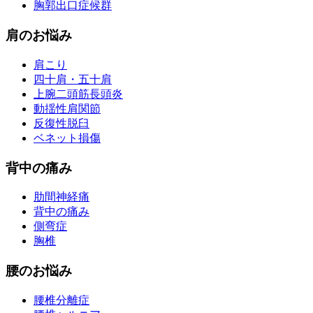
胸郭出口症候群
肩のお悩み
肩こり
四十肩・五十肩
上腕二頭筋長頭炎
動揺性肩関節
反復性脱臼
ベネット損傷
背中の痛み
肋間神経痛
背中の痛み
側弯症
胸椎
腰のお悩み
腰椎分離症