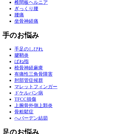
椎間板ヘルニア
ぎっくり腰
腰痛
坐骨神経痛
手のお悩み
手足のしびれ
腱鞘炎
ばね指
橈骨神経麻痺
有痛性三角骨障害
肘部管症候群
マレットフィンガー
ドケルバン病
TFCC損傷
上腕骨外側上顆炎
骨粗鬆症
へバーデン結節
足のお悩み