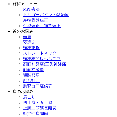
施術メニュー
MPF療法
トリガーポイント鍼治療
産後骨盤矯正
骨盤矯正・猫背矯正
首のお悩み
頭痛
寝違え
頸椎捻挫
ストレートネック
頸椎椎間板ヘルニア
顔面神経痛(三叉神経痛)
顔面神経痛
顎関節症
むち打ち
胸郭出口症候群
肩のお悩み
肩こり
四十肩・五十肩
上腕二頭筋長頭炎
動揺性肩関節