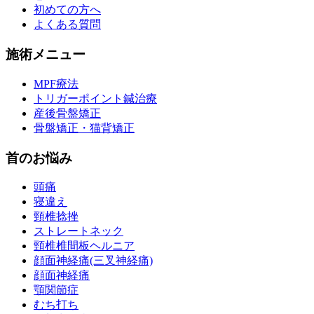
初めての方へ
よくある質問
施術メニュー
MPF療法
トリガーポイント鍼治療
産後骨盤矯正
骨盤矯正・猫背矯正
首のお悩み
頭痛
寝違え
頸椎捻挫
ストレートネック
頸椎椎間板ヘルニア
顔面神経痛(三叉神経痛)
顔面神経痛
顎関節症
むち打ち