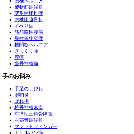
腰椎ヘルニア
梨状筋症候群
変形性腰椎症
腰椎圧迫骨折
すべり症
筋筋膜性腰痛
脊柱管狭窄症
椎間板ヘルニア
ぎっくり腰
腰痛
坐骨神経痛
手のお悩み
手足のしびれ
腱鞘炎
ばね指
橈骨神経麻痺
有痛性三角骨障害
肘部管症候群
マレットフィンガー
ドケルバン病