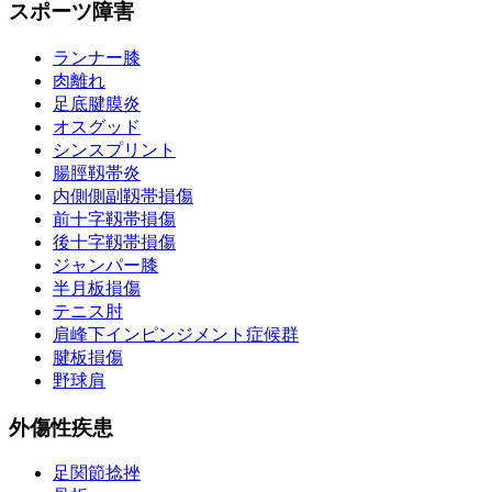
スポーツ障害
ランナー膝
肉離れ
足底腱膜炎
オスグッド
シンスプリント
腸脛靱帯炎
内側側副靱帯損傷
前十字靱帯損傷
後十字靱帯損傷
ジャンパー膝
半月板損傷
テニス肘
肩峰下インピンジメント症候群
腱板損傷
野球肩
外傷性疾患
足関節捻挫