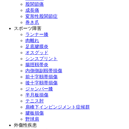
股関節痛
成長痛
変形性股関節症
巻き爪
スポーツ障害
ランナー膝
肉離れ
足底腱膜炎
オスグッド
シンスプリント
腸脛靱帯炎
内側側副靱帯損傷
前十字靱帯損傷
後十字靱帯損傷
ジャンパー膝
半月板損傷
テニス肘
肩峰下インピンジメント症候群
腱板損傷
野球肩
外傷性疾患