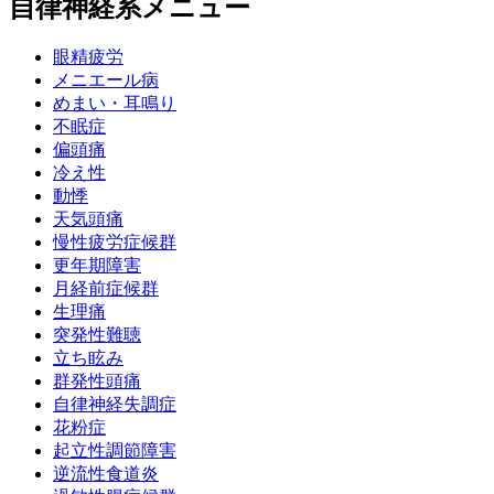
自律神経系メニュー
眼精疲労
メニエール病
めまい・耳鳴り
不眠症
偏頭痛
冷え性
動悸
天気頭痛
慢性疲労症候群
更年期障害
月経前症候群
生理痛
突発性難聴
立ち眩み
群発性頭痛
自律神経失調症
花粉症
起立性調節障害
逆流性食道炎