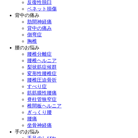
反復性脱臼
ベネット損傷
背中の痛み
肋間神経痛
背中の痛み
側弯症
胸椎
腰のお悩み
腰椎分離症
腰椎ヘルニア
梨状筋症候群
変形性腰椎症
腰椎圧迫骨折
すべり症
筋筋膜性腰痛
脊柱管狭窄症
椎間板ヘルニア
ぎっくり腰
腰痛
坐骨神経痛
手のお悩み