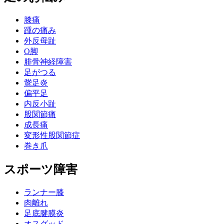
膝痛
踵の痛み
外反母趾
О脚
腓骨神経障害
足がつる
鵞足炎
偏平足
内反小趾
股関節痛
成長痛
変形性股関節症
巻き爪
スポーツ障害
ランナー膝
肉離れ
足底腱膜炎
オスグッド