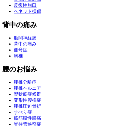
反復性脱臼
ベネット損傷
背中の痛み
肋間神経痛
背中の痛み
側弯症
胸椎
腰のお悩み
腰椎分離症
腰椎ヘルニア
梨状筋症候群
変形性腰椎症
腰椎圧迫骨折
すべり症
筋筋膜性腰痛
脊柱管狭窄症