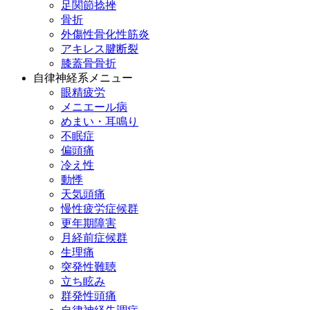
足関節捻挫
骨折
外傷性骨化性筋炎
アキレス腱断裂
膝蓋骨骨折
自律神経系メニュー
眼精疲労
メニエール病
めまい・耳鳴り
不眠症
偏頭痛
冷え性
動悸
天気頭痛
慢性疲労症候群
更年期障害
月経前症候群
生理痛
突発性難聴
立ち眩み
群発性頭痛