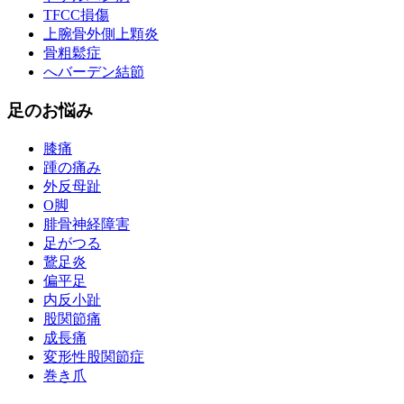
TFCC損傷
上腕骨外側上顆炎
骨粗鬆症
へバーデン結節
足のお悩み
膝痛
踵の痛み
外反母趾
О脚
腓骨神経障害
足がつる
鵞足炎
偏平足
内反小趾
股関節痛
成長痛
変形性股関節症
巻き爪