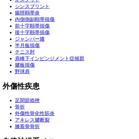
シンスプリント
腸脛靱帯炎
内側側副靱帯損傷
前十字靱帯損傷
後十字靱帯損傷
ジャンパー膝
半月板損傷
テニス肘
肩峰下インピンジメント症候群
腱板損傷
野球肩
外傷性疾患
足関節捻挫
骨折
外傷性骨化性筋炎
アキレス腱断裂
膝蓋骨骨折