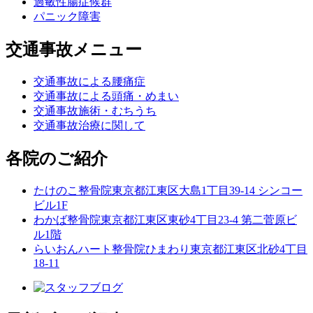
過敏性腸症候群
パニック障害
交通事故メニュー
交通事故による腰痛症
交通事故による頭痛・めまい
交通事故施術・むちうち
交通事故治療に関して
各院のご紹介
たけのこ整骨院
東京都江東区大島1丁目39-14 シンコー
ビル1F
わかば整骨院
東京都江東区東砂4丁目23-4 第二菅原ビ
ル1階
らいおんハート整骨院ひまわり
東京都江東区北砂4丁目
18-11