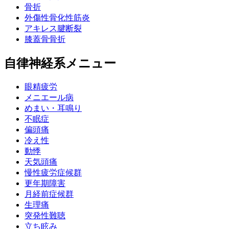
骨折
外傷性骨化性筋炎
アキレス腱断裂
膝蓋骨骨折
自律神経系メニュー
眼精疲労
メニエール病
めまい・耳鳴り
不眠症
偏頭痛
冷え性
動悸
天気頭痛
慢性疲労症候群
更年期障害
月経前症候群
生理痛
突発性難聴
立ち眩み