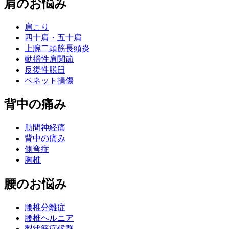
肩のお悩み
肩こり
四十肩・五十肩
上腕二頭筋長頭炎
動揺性肩関節
反復性脱臼
ベネット損傷
背中の痛み
肋間神経痛
背中の痛み
側弯症
胸椎
腰のお悩み
腰椎分離症
腰椎ヘルニア
梨状筋症候群