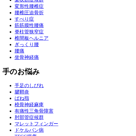
変形性腰椎症
腰椎圧迫骨折
すべり症
筋筋膜性腰痛
脊柱管狭窄症
椎間板ヘルニア
ぎっくり腰
腰痛
坐骨神経痛
手のお悩み
手足のしびれ
腱鞘炎
ばね指
橈骨神経麻痺
有痛性三角骨障害
肘部管症候群
マレットフィンガー
ドケルバン病