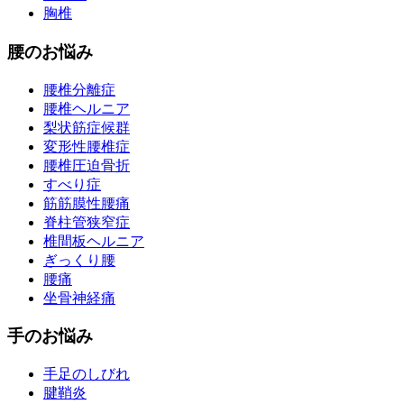
胸椎
腰のお悩み
腰椎分離症
腰椎ヘルニア
梨状筋症候群
変形性腰椎症
腰椎圧迫骨折
すべり症
筋筋膜性腰痛
脊柱管狭窄症
椎間板ヘルニア
ぎっくり腰
腰痛
坐骨神経痛
手のお悩み
手足のしびれ
腱鞘炎