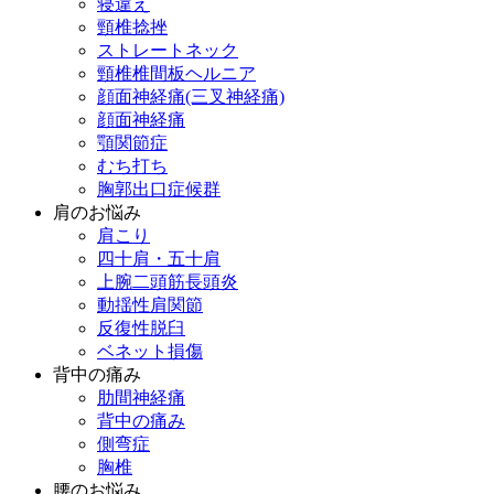
寝違え
頸椎捻挫
ストレートネック
頸椎椎間板ヘルニア
顔面神経痛(三叉神経痛)
顔面神経痛
顎関節症
むち打ち
胸郭出口症候群
肩のお悩み
肩こり
四十肩・五十肩
上腕二頭筋長頭炎
動揺性肩関節
反復性脱臼
ベネット損傷
背中の痛み
肋間神経痛
背中の痛み
側弯症
胸椎
腰のお悩み