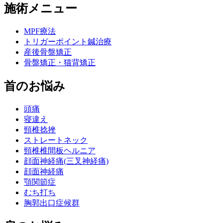
施術メニュー
MPF療法
トリガーポイント鍼治療
産後骨盤矯正
骨盤矯正・猫背矯正
首のお悩み
頭痛
寝違え
頸椎捻挫
ストレートネック
頸椎椎間板ヘルニア
顔面神経痛(三叉神経痛)
顔面神経痛
顎関節症
むち打ち
胸郭出口症候群