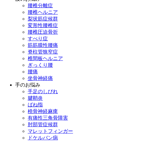
腰椎分離症
腰椎ヘルニア
梨状筋症候群
変形性腰椎症
腰椎圧迫骨折
すべり症
筋筋膜性腰痛
脊柱管狭窄症
椎間板ヘルニア
ぎっくり腰
腰痛
坐骨神経痛
手のお悩み
手足のしびれ
腱鞘炎
ばね指
橈骨神経麻痺
有痛性三角骨障害
肘部管症候群
マレットフィンガー
ドケルバン病