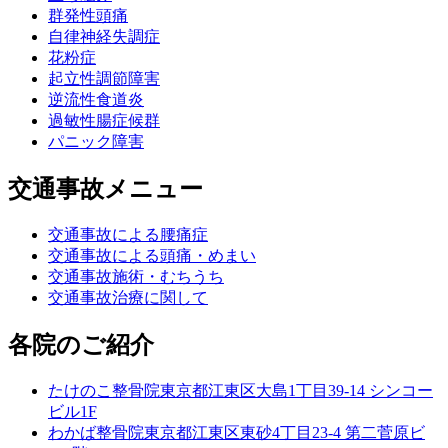
群発性頭痛
自律神経失調症
花粉症
起立性調節障害
逆流性食道炎
過敏性腸症候群
パニック障害
交通事故メニュー
交通事故による腰痛症
交通事故による頭痛・めまい
交通事故施術・むちうち
交通事故治療に関して
各院のご紹介
たけのこ整骨院
東京都江東区大島1丁目39-14 シンコー
ビル1F
わかば整骨院
東京都江東区東砂4丁目23-4 第二菅原ビ