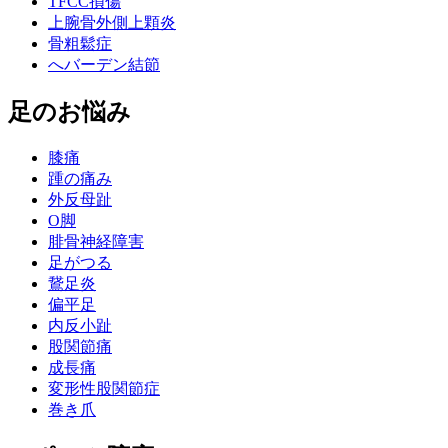
TFCC損傷
上腕骨外側上顆炎
骨粗鬆症
へバーデン結節
足のお悩み
膝痛
踵の痛み
外反母趾
О脚
腓骨神経障害
足がつる
鵞足炎
偏平足
内反小趾
股関節痛
成長痛
変形性股関節症
巻き爪