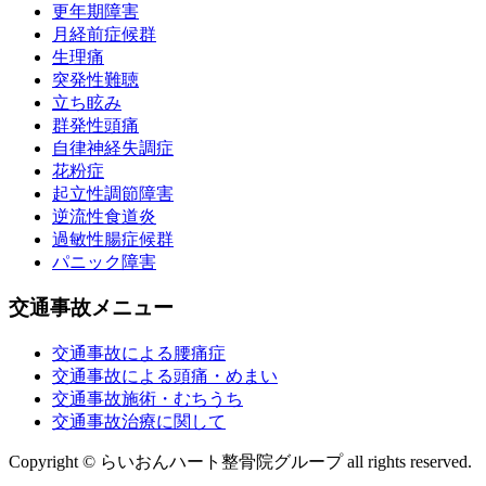
更年期障害
月経前症候群
生理痛
突発性難聴
立ち眩み
群発性頭痛
自律神経失調症
花粉症
起立性調節障害
逆流性食道炎
過敏性腸症候群
パニック障害
交通事故メニュー
交通事故による腰痛症
交通事故による頭痛・めまい
交通事故施術・むちうち
交通事故治療に関して
Copyright © らいおんハート整骨院グループ all rights reserved.