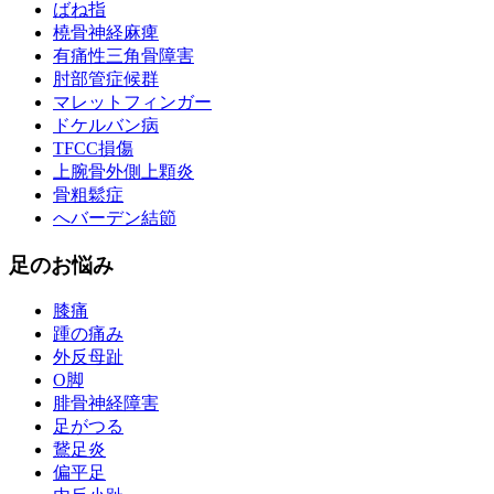
ばね指
橈骨神経麻痺
有痛性三角骨障害
肘部管症候群
マレットフィンガー
ドケルバン病
TFCC損傷
上腕骨外側上顆炎
骨粗鬆症
へバーデン結節
足のお悩み
膝痛
踵の痛み
外反母趾
О脚
腓骨神経障害
足がつる
鵞足炎
偏平足