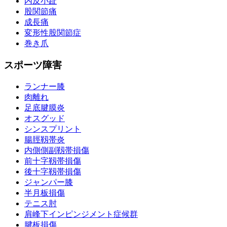
内反小趾
股関節痛
成長痛
変形性股関節症
巻き爪
スポーツ障害
ランナー膝
肉離れ
足底腱膜炎
オスグッド
シンスプリント
腸脛靱帯炎
内側側副靱帯損傷
前十字靱帯損傷
後十字靱帯損傷
ジャンパー膝
半月板損傷
テニス肘
肩峰下インピンジメント症候群
腱板損傷