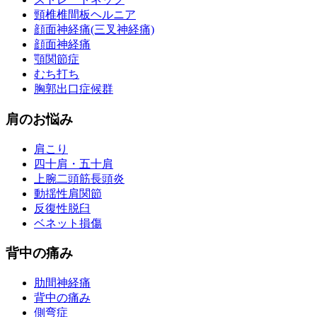
頸椎椎間板ヘルニア
顔面神経痛(三叉神経痛)
顔面神経痛
顎関節症
むち打ち
胸郭出口症候群
肩のお悩み
肩こり
四十肩・五十肩
上腕二頭筋長頭炎
動揺性肩関節
反復性脱臼
ベネット損傷
背中の痛み
肋間神経痛
背中の痛み
側弯症