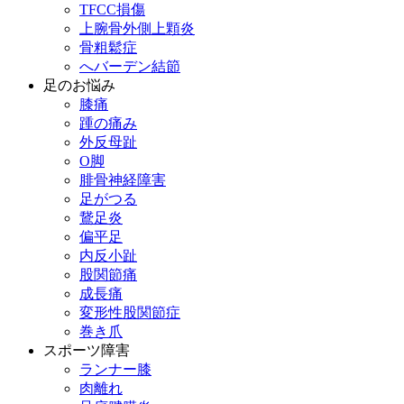
TFCC損傷
上腕骨外側上顆炎
骨粗鬆症
へバーデン結節
足のお悩み
膝痛
踵の痛み
外反母趾
О脚
腓骨神経障害
足がつる
鵞足炎
偏平足
内反小趾
股関節痛
成長痛
変形性股関節症
巻き爪
スポーツ障害
ランナー膝
肉離れ