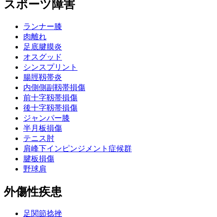
スポーツ障害
ランナー膝
肉離れ
足底腱膜炎
オスグッド
シンスプリント
腸脛靱帯炎
内側側副靱帯損傷
前十字靱帯損傷
後十字靱帯損傷
ジャンパー膝
半月板損傷
テニス肘
肩峰下インピンジメント症候群
腱板損傷
野球肩
外傷性疾患
足関節捻挫