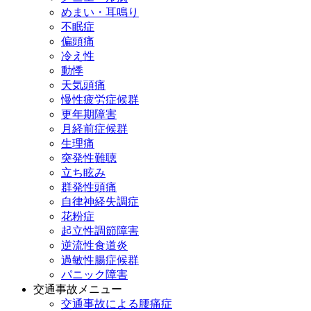
めまい・耳鳴り
不眠症
偏頭痛
冷え性
動悸
天気頭痛
慢性疲労症候群
更年期障害
月経前症候群
生理痛
突発性難聴
立ち眩み
群発性頭痛
自律神経失調症
花粉症
起立性調節障害
逆流性食道炎
過敏性腸症候群
パニック障害
交通事故メニュー
交通事故による腰痛症