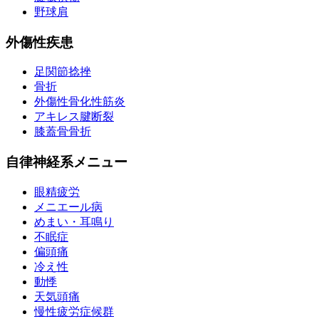
野球肩
外傷性疾患
足関節捻挫
骨折
外傷性骨化性筋炎
アキレス腱断裂
膝蓋骨骨折
自律神経系メニュー
眼精疲労
メニエール病
めまい・耳鳴り
不眠症
偏頭痛
冷え性
動悸
天気頭痛
慢性疲労症候群