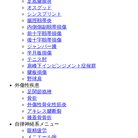
足底腱膜炎
オスグッド
シンスプリント
腸脛靱帯炎
内側側副靱帯損傷
前十字靱帯損傷
後十字靱帯損傷
ジャンパー膝
半月板損傷
テニス肘
肩峰下インピンジメント症候群
腱板損傷
野球肩
外傷性疾患
足関節捻挫
骨折
外傷性骨化性筋炎
アキレス腱断裂
膝蓋骨骨折
自律神経系メニュー
眼精疲労
メニエール病