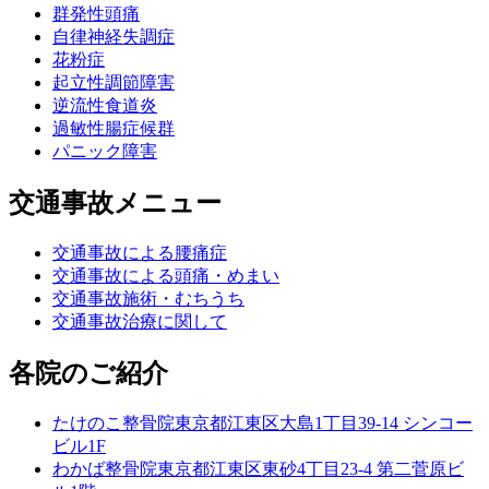
群発性頭痛
自律神経失調症
花粉症
起立性調節障害
逆流性食道炎
過敏性腸症候群
パニック障害
交通事故メニュー
交通事故による腰痛症
交通事故による頭痛・めまい
交通事故施術・むちうち
交通事故治療に関して
各院のご紹介
たけのこ整骨院
東京都江東区大島1丁目39-14 シンコー
ビル1F
わかば整骨院
東京都江東区東砂4丁目23-4 第二菅原ビ