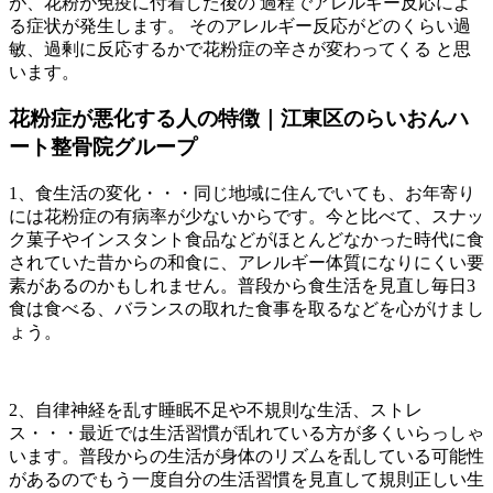
が、花粉が免疫に付着した後の 過程でアレルギー反応によ
る症状が発生します。 そのアレルギー反応がどのくらい過
敏、過剰に反応するかで花粉症の辛さが変わってくる と思
います。
花粉症が悪化する人の特徴｜江東区のらいおんハ
ート整骨院グループ
1、食生活の変化・・・同じ地域に住んでいても、お年寄り
には花粉症の有病率が少ないからです。今と比べて、スナッ
ク菓子やインスタント食品などがほとんどなかった時代に食
されていた昔からの和食に、アレルギー体質になりにくい要
素があるのかもしれません。普段から食生活を見直し毎日3
食は食べる、バランスの取れた食事を取るなどを心がけまし
ょう。
2、自律神経を乱す睡眠不足や不規則な生活、ストレ
ス・・・最近では生活習慣が乱れている方が多くいらっしゃ
います。普段からの生活が身体のリズムを乱している可能性
があるのでもう一度自分の生活習慣を見直して規則正しい生