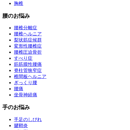
胸椎
腰のお悩み
腰椎分離症
腰椎ヘルニア
梨状筋症候群
変形性腰椎症
腰椎圧迫骨折
すべり症
筋筋膜性腰痛
脊柱管狭窄症
椎間板ヘルニア
ぎっくり腰
腰痛
坐骨神経痛
手のお悩み
手足のしびれ
腱鞘炎