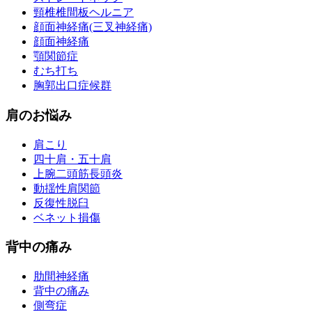
頸椎椎間板ヘルニア
顔面神経痛(三叉神経痛)
顔面神経痛
顎関節症
むち打ち
胸郭出口症候群
肩のお悩み
肩こり
四十肩・五十肩
上腕二頭筋長頭炎
動揺性肩関節
反復性脱臼
ベネット損傷
背中の痛み
肋間神経痛
背中の痛み
側弯症