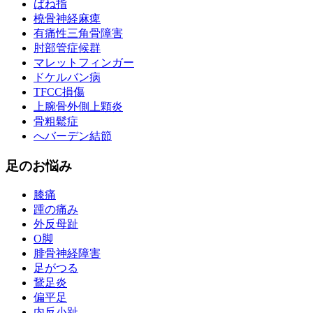
ばね指
橈骨神経麻痺
有痛性三角骨障害
肘部管症候群
マレットフィンガー
ドケルバン病
TFCC損傷
上腕骨外側上顆炎
骨粗鬆症
へバーデン結節
足のお悩み
膝痛
踵の痛み
外反母趾
О脚
腓骨神経障害
足がつる
鵞足炎
偏平足
内反小趾