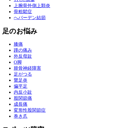
上腕骨外側上顆炎
骨粗鬆症
へバーデン結節
足のお悩み
膝痛
踵の痛み
外反母趾
О脚
腓骨神経障害
足がつる
鵞足炎
偏平足
内反小趾
股関節痛
成長痛
変形性股関節症
巻き爪