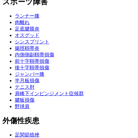
スポーツ障害
ランナー膝
肉離れ
足底腱膜炎
オスグッド
シンスプリント
腸脛靱帯炎
内側側副靱帯損傷
前十字靱帯損傷
後十字靱帯損傷
ジャンパー膝
半月板損傷
テニス肘
肩峰下インピンジメント症候群
腱板損傷
野球肩
外傷性疾患
足関節捻挫