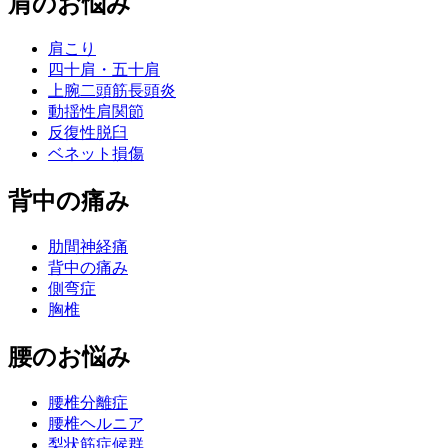
肩のお悩み
肩こり
四十肩・五十肩
上腕二頭筋長頭炎
動揺性肩関節
反復性脱臼
ベネット損傷
背中の痛み
肋間神経痛
背中の痛み
側弯症
胸椎
腰のお悩み
腰椎分離症
腰椎ヘルニア
梨状筋症候群