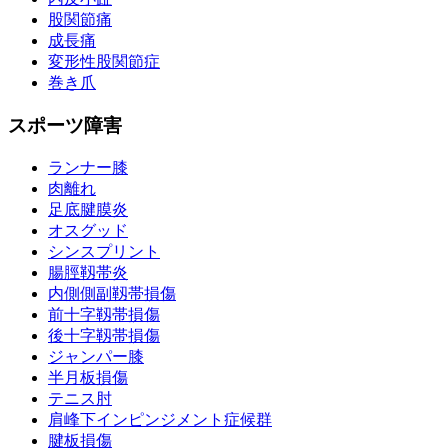
股関節痛
成長痛
変形性股関節症
巻き爪
スポーツ障害
ランナー膝
肉離れ
足底腱膜炎
オスグッド
シンスプリント
腸脛靱帯炎
内側側副靱帯損傷
前十字靱帯損傷
後十字靱帯損傷
ジャンパー膝
半月板損傷
テニス肘
肩峰下インピンジメント症候群
腱板損傷