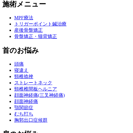
施術メニュー
MPF療法
トリガーポイント鍼治療
産後骨盤矯正
骨盤矯正・猫背矯正
首のお悩み
頭痛
寝違え
頸椎捻挫
ストレートネック
頸椎椎間板ヘルニア
顔面神経痛(三叉神経痛)
顔面神経痛
顎関節症
むち打ち
胸郭出口症候群