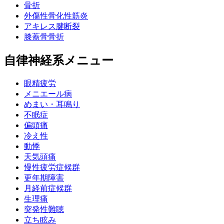
骨折
外傷性骨化性筋炎
アキレス腱断裂
膝蓋骨骨折
自律神経系メニュー
眼精疲労
メニエール病
めまい・耳鳴り
不眠症
偏頭痛
冷え性
動悸
天気頭痛
慢性疲労症候群
更年期障害
月経前症候群
生理痛
突発性難聴
立ち眩み