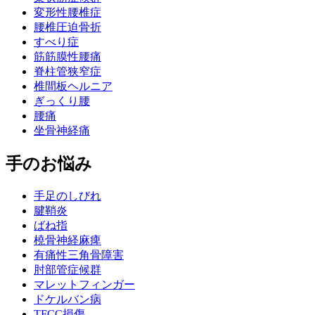
変形性腰椎症
腰椎圧迫骨折
すべり症
筋筋膜性腰痛
脊柱管狭窄症
椎間板ヘルニア
ぎっくり腰
腰痛
坐骨神経痛
手のお悩み
手足のしびれ
腱鞘炎
ばね指
橈骨神経麻痺
有痛性三角骨障害
肘部管症候群
マレットフィンガー
ドケルバン病
TFCC損傷