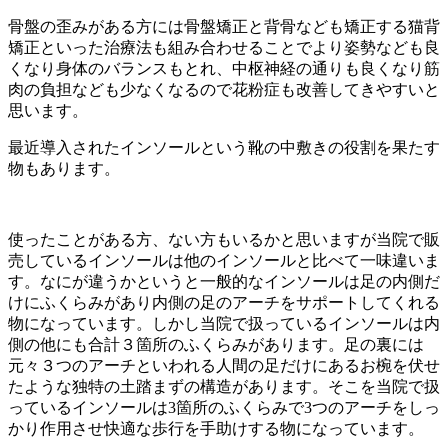
骨盤の歪みがある方には骨盤矯正と背骨なども矯正する猫背
矯正といった治療法も組み合わせることでより姿勢なども良
くなり身体のバランスもとれ、中枢神経の通りも良くなり筋
肉の負担なども少なくなるので花粉症も改善してきやすいと
思います。
最近導入されたインソールという靴の中敷きの役割を果たす
物もあります。
使ったことがある方、ない方もいるかと思いますが当院で販
売しているインソールは他のインソールと比べて一味違いま
す。なにが違うかというと一般的なインソールは足の内側だ
けにふくらみがあり内側の足のアーチをサポートしてくれる
物になっています。しかし当院で扱っているインソールは内
側の他にも合計３箇所のふくらみがあります。足の裏には
元々３つのアーチといわれる人間の足だけにあるお椀を伏せ
たような独特の土踏まずの構造があります。そこを当院で扱
っているインソールは3箇所のふくらみで3つのアーチをしっ
かり作用させ快適な歩行を手助けする物になっています。