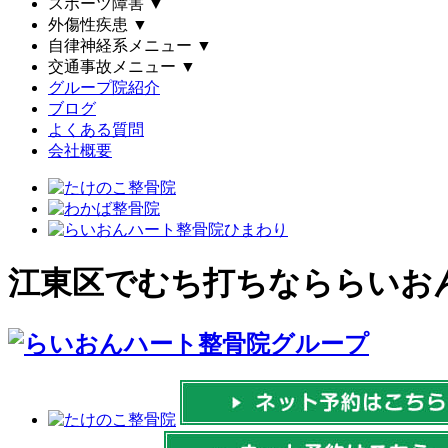
スポーツ障害
▼
外傷性疾患
▼
自律神経系メニュー
▼
交通事故メニュー
▼
グループ院紹介
ブログ
よくある質問
会社概要
江東区でむち打ちなららいお