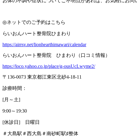
お体の不調や症状についてご不明点があれば、お気軽にお問
◎
ネットでのご予約はこちら
らいおんハート整骨院ひまわり
https://airrsv.net/lionhearthimawari/calendar
らいおんハート整骨院 ひまわり（口コミ情報）
https://loco.yahoo.co.jp/place/g-ousUcLwyme2/
〒
136-0073
東京都江東区北砂
4-18-11
診療時間：
[
月～土
]
9:00
～
19:30
[
休診日
]
日曜日
＃大島駅＃西大島＃南砂町駅
♯
整体