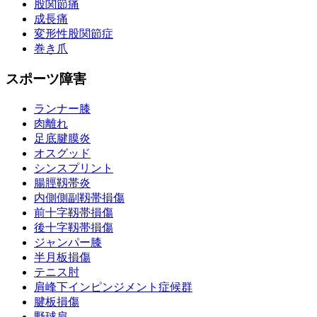
股関節痛
成長痛
変形性股関節症
巻き爪
スポーツ障害
ランナー膝
肉離れ
足底腱膜炎
オスグッド
シンスプリント
腸脛靱帯炎
内側側副靱帯損傷
前十字靱帯損傷
後十字靱帯損傷
ジャンパー膝
半月板損傷
テニス肘
肩峰下インピンジメント症候群
腱板損傷
野球肩