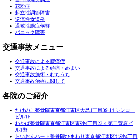
花粉症
起立性調節障害
逆流性食道炎
過敏性腸症候群
パニック障害
交通事故メニュー
交通事故による腰痛症
交通事故による頭痛・めまい
交通事故施術・むちうち
交通事故治療に関して
各院のご紹介
たけのこ整骨院
東京都江東区大島1丁目39-14 シンコー
ビル1F
わかば整骨院
東京都江東区東砂4丁目23-4 第二菅原ビ
ル1階
らいおんハート整骨院ひまわり
東京都江東区北砂4丁目