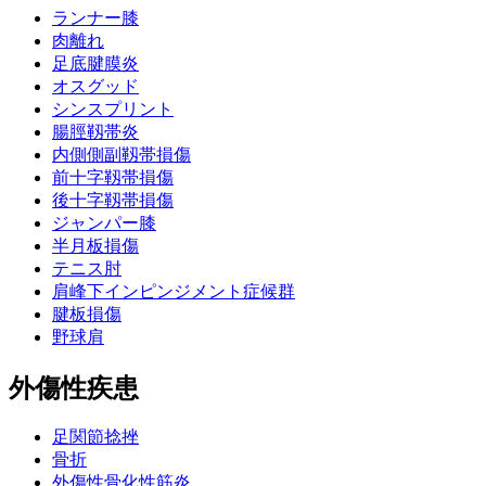
ランナー膝
肉離れ
足底腱膜炎
オスグッド
シンスプリント
腸脛靱帯炎
内側側副靱帯損傷
前十字靱帯損傷
後十字靱帯損傷
ジャンパー膝
半月板損傷
テニス肘
肩峰下インピンジメント症候群
腱板損傷
野球肩
外傷性疾患
足関節捻挫
骨折
外傷性骨化性筋炎