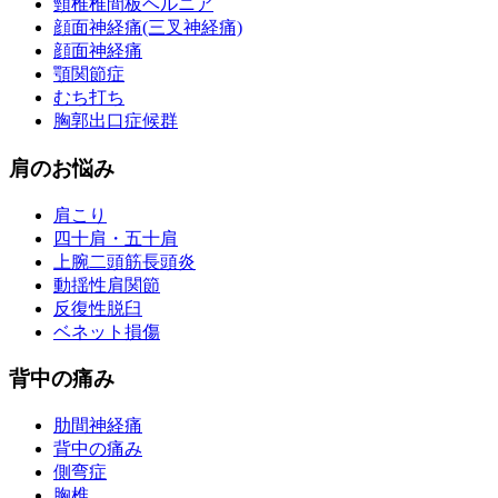
頸椎椎間板ヘルニア
顔面神経痛(三叉神経痛)
顔面神経痛
顎関節症
むち打ち
胸郭出口症候群
肩のお悩み
肩こり
四十肩・五十肩
上腕二頭筋長頭炎
動揺性肩関節
反復性脱臼
ベネット損傷
背中の痛み
肋間神経痛
背中の痛み
側弯症
胸椎