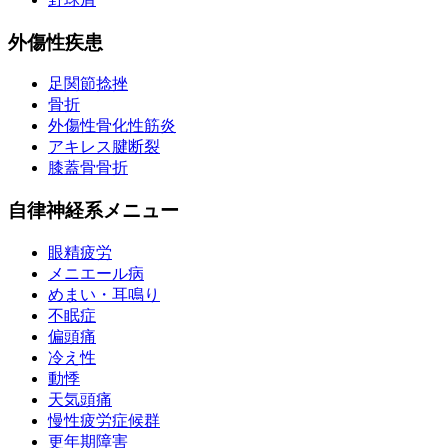
外傷性疾患
足関節捻挫
骨折
外傷性骨化性筋炎
アキレス腱断裂
膝蓋骨骨折
自律神経系メニュー
眼精疲労
メニエール病
めまい・耳鳴り
不眠症
偏頭痛
冷え性
動悸
天気頭痛
慢性疲労症候群
更年期障害