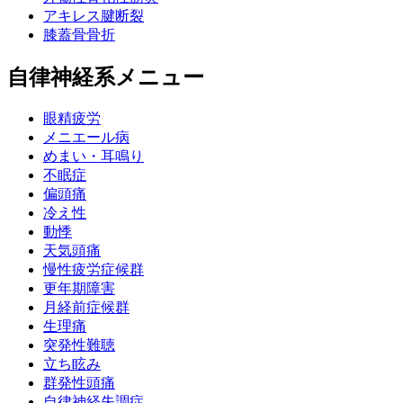
アキレス腱断裂
膝蓋骨骨折
自律神経系メニュー
眼精疲労
メニエール病
めまい・耳鳴り
不眠症
偏頭痛
冷え性
動悸
天気頭痛
慢性疲労症候群
更年期障害
月経前症候群
生理痛
突発性難聴
立ち眩み
群発性頭痛
自律神経失調症