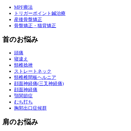
MPF療法
トリガーポイント鍼治療
産後骨盤矯正
骨盤矯正・猫背矯正
首のお悩み
頭痛
寝違え
頸椎捻挫
ストレートネック
頸椎椎間板ヘルニア
顔面神経痛(三叉神経痛)
顔面神経痛
顎関節症
むち打ち
胸郭出口症候群
肩のお悩み