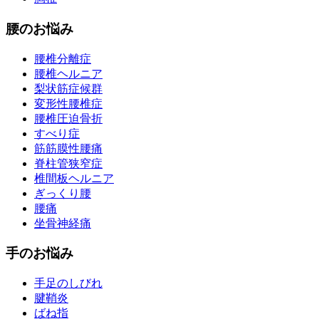
腰のお悩み
腰椎分離症
腰椎ヘルニア
梨状筋症候群
変形性腰椎症
腰椎圧迫骨折
すべり症
筋筋膜性腰痛
脊柱管狭窄症
椎間板ヘルニア
ぎっくり腰
腰痛
坐骨神経痛
手のお悩み
手足のしびれ
腱鞘炎
ばね指