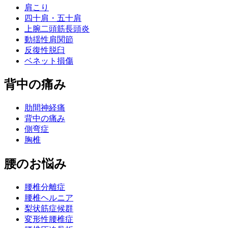
肩こり
四十肩・五十肩
上腕二頭筋長頭炎
動揺性肩関節
反復性脱臼
ベネット損傷
背中の痛み
肋間神経痛
背中の痛み
側弯症
胸椎
腰のお悩み
腰椎分離症
腰椎ヘルニア
梨状筋症候群
変形性腰椎症