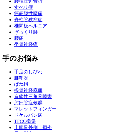
腰椎圧迫骨折
すべり症
筋筋膜性腰痛
脊柱管狭窄症
椎間板ヘルニア
ぎっくり腰
腰痛
坐骨神経痛
手のお悩み
手足のしびれ
腱鞘炎
ばね指
橈骨神経麻痺
有痛性三角骨障害
肘部管症候群
マレットフィンガー
ドケルバン病
TFCC損傷
上腕骨外側上顆炎