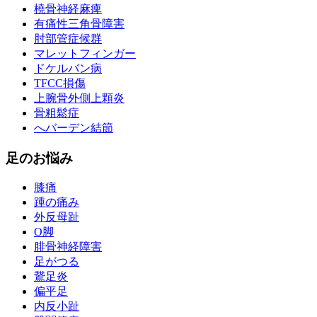
橈骨神経麻痺
有痛性三角骨障害
肘部管症候群
マレットフィンガー
ドケルバン病
TFCC損傷
上腕骨外側上顆炎
骨粗鬆症
へバーデン結節
足のお悩み
膝痛
踵の痛み
外反母趾
О脚
腓骨神経障害
足がつる
鵞足炎
偏平足
内反小趾