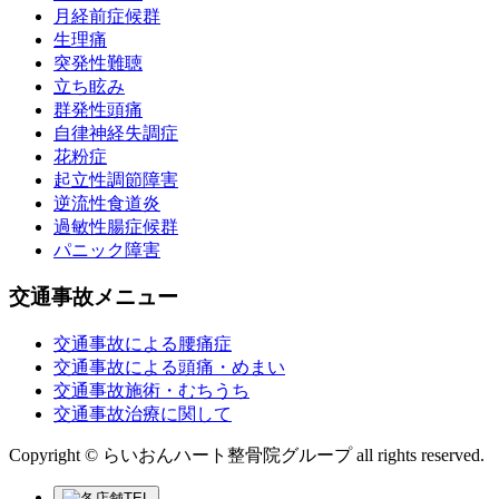
月経前症候群
生理痛
突発性難聴
立ち眩み
群発性頭痛
自律神経失調症
花粉症
起立性調節障害
逆流性食道炎
過敏性腸症候群
パニック障害
交通事故メニュー
交通事故による腰痛症
交通事故による頭痛・めまい
交通事故施術・むちうち
交通事故治療に関して
Copyright © らいおんハート整骨院グループ all rights reserved.