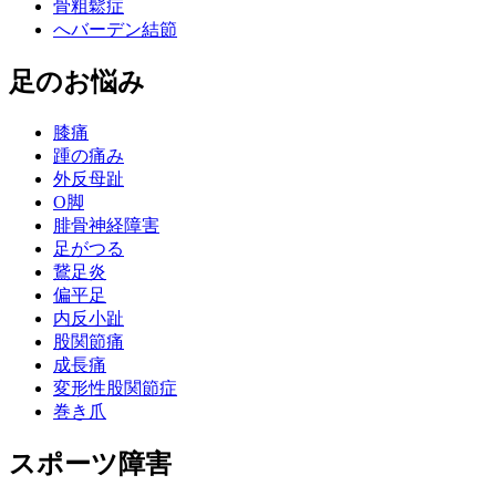
骨粗鬆症
へバーデン結節
足のお悩み
膝痛
踵の痛み
外反母趾
О脚
腓骨神経障害
足がつる
鵞足炎
偏平足
内反小趾
股関節痛
成長痛
変形性股関節症
巻き爪
スポーツ障害