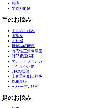
腰痛
坐骨神経痛
手のお悩み
手足のしびれ
腱鞘炎
ばね指
橈骨神経麻痺
有痛性三角骨障害
肘部管症候群
マレットフィンガー
ドケルバン病
TFCC損傷
上腕骨外側上顆炎
骨粗鬆症
へバーデン結節
足のお悩み