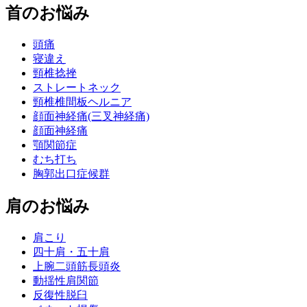
首のお悩み
頭痛
寝違え
頸椎捻挫
ストレートネック
頸椎椎間板ヘルニア
顔面神経痛(三叉神経痛)
顔面神経痛
顎関節症
むち打ち
胸郭出口症候群
肩のお悩み
肩こり
四十肩・五十肩
上腕二頭筋長頭炎
動揺性肩関節
反復性脱臼