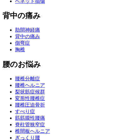
ベネット損傷
背中の痛み
肋間神経痛
背中の痛み
側弯症
胸椎
腰のお悩み
腰椎分離症
腰椎ヘルニア
梨状筋症候群
変形性腰椎症
腰椎圧迫骨折
すべり症
筋筋膜性腰痛
脊柱管狭窄症
椎間板ヘルニア
ぎっくり腰