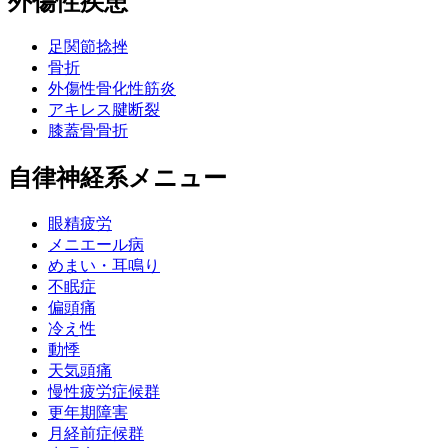
外傷性疾患
足関節捻挫
骨折
外傷性骨化性筋炎
アキレス腱断裂
膝蓋骨骨折
自律神経系メニュー
眼精疲労
メニエール病
めまい・耳鳴り
不眠症
偏頭痛
冷え性
動悸
天気頭痛
慢性疲労症候群
更年期障害
月経前症候群