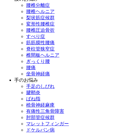
腰椎分離症
腰椎ヘルニア
梨状筋症候群
変形性腰椎症
腰椎圧迫骨折
すべり症
筋筋膜性腰痛
脊柱管狭窄症
椎間板ヘルニア
ぎっくり腰
腰痛
坐骨神経痛
手のお悩み
手足のしびれ
腱鞘炎
ばね指
橈骨神経麻痺
有痛性三角骨障害
肘部管症候群
マレットフィンガー
ドケルバン病