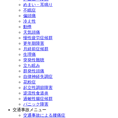
めまい・耳鳴り
不眠症
偏頭痛
冷え性
動悸
天気頭痛
慢性疲労症候群
更年期障害
月経前症候群
生理痛
突発性難聴
立ち眩み
群発性頭痛
自律神経失調症
花粉症
起立性調節障害
逆流性食道炎
過敏性腸症候群
パニック障害
交通事故メニュー
交通事故による腰痛症