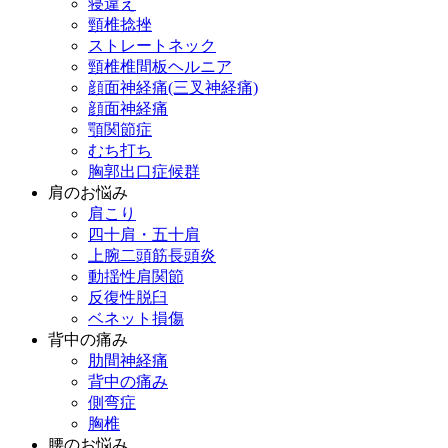
寝違え
頸椎捻挫
ストレートネック
頸椎椎間板ヘルニア
顔面神経痛(三叉神経痛)
顔面神経痛
顎関節症
むち打ち
胸郭出口症候群
肩のお悩み
肩こり
四十肩・五十肩
上腕二頭筋長頭炎
動揺性肩関節
反復性脱臼
ベネット損傷
背中の痛み
肋間神経痛
背中の痛み
側弯症
胸椎
腰のお悩み