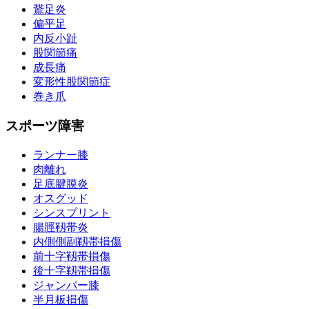
鵞足炎
偏平足
内反小趾
股関節痛
成長痛
変形性股関節症
巻き爪
スポーツ障害
ランナー膝
肉離れ
足底腱膜炎
オスグッド
シンスプリント
腸脛靱帯炎
内側側副靱帯損傷
前十字靱帯損傷
後十字靱帯損傷
ジャンパー膝
半月板損傷