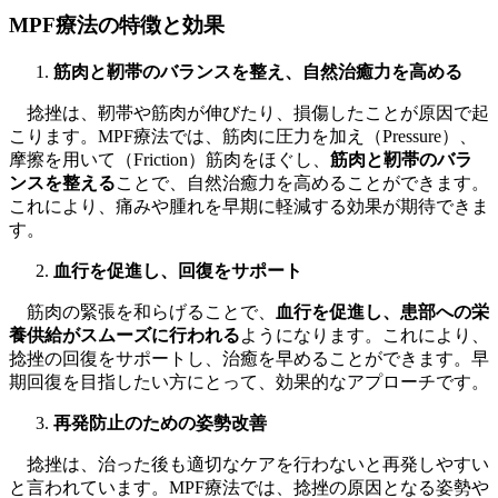
MPF療法の特徴と効果
筋肉と靭帯のバランスを整え、自然治癒力を高める
捻挫は、靭帯や筋肉が伸びたり、損傷したことが原因で起
こります。MPF療法では、筋肉に圧力を加え（Pressure）、
摩擦を用いて（Friction）筋肉をほぐし、
筋肉と靭帯のバラ
ンスを整える
ことで、自然治癒力を高めることができます。
これにより、痛みや腫れを早期に軽減する効果が期待できま
す。
血行を促進し、回復をサポート
筋肉の緊張を和らげることで、
血行を促進し、患部への栄
養供給がスムーズに行われる
ようになります。これにより、
捻挫の回復をサポートし、治癒を早めることができます。早
期回復を目指したい方にとって、効果的なアプローチです。
再発防止のための姿勢改善
捻挫は、治った後も適切なケアを行わないと再発しやすい
と言われています。MPF療法では、捻挫の原因となる姿勢や