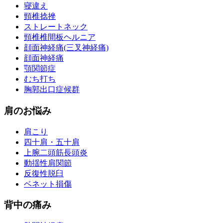
寝違え
頸椎捻挫
ストレートネック
頸椎椎間板ヘルニア
顔面神経痛(三叉神経痛)
顔面神経痛
顎関節症
むち打ち
胸郭出口症候群
肩のお悩み
肩こり
四十肩・五十肩
上腕二頭筋長頭炎
動揺性肩関節
反復性脱臼
ベネット損傷
背中の痛み