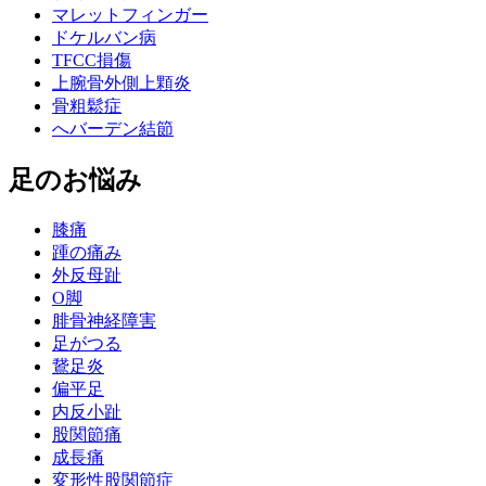
マレットフィンガー
ドケルバン病
TFCC損傷
上腕骨外側上顆炎
骨粗鬆症
へバーデン結節
足のお悩み
膝痛
踵の痛み
外反母趾
О脚
腓骨神経障害
足がつる
鵞足炎
偏平足
内反小趾
股関節痛
成長痛
変形性股関節症