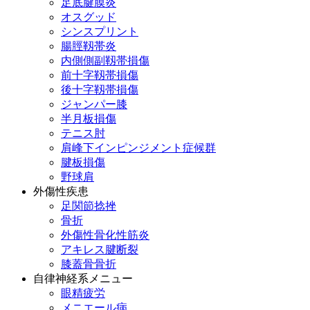
足底腱膜炎
オスグッド
シンスプリント
腸脛靱帯炎
内側側副靱帯損傷
前十字靱帯損傷
後十字靱帯損傷
ジャンパー膝
半月板損傷
テニス肘
肩峰下インピンジメント症候群
腱板損傷
野球肩
外傷性疾患
足関節捻挫
骨折
外傷性骨化性筋炎
アキレス腱断裂
膝蓋骨骨折
自律神経系メニュー
眼精疲労
メニエール病