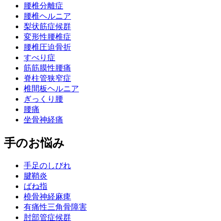
腰椎分離症
腰椎ヘルニア
梨状筋症候群
変形性腰椎症
腰椎圧迫骨折
すべり症
筋筋膜性腰痛
脊柱管狭窄症
椎間板ヘルニア
ぎっくり腰
腰痛
坐骨神経痛
手のお悩み
手足のしびれ
腱鞘炎
ばね指
橈骨神経麻痺
有痛性三角骨障害
肘部管症候群