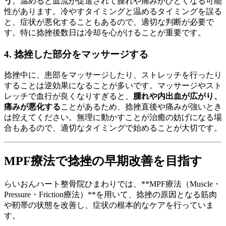
う
。温めると血流が促進されて腫れや痛みがひどくなる可能
性があります。冷やすタイミングと温めるタイミングを誤る
と、症状が悪化することもあるので、適切な判断が必要で
す。特に捻挫後数日は冷却を心がけることが重要です。
4. 捻挫した部分をマッサージする
捻挫中に、患部をマッサージしたり、ストレッチを行ったり
することは逆効果になることが多いです。マッサージやスト
レッチで血行が良くなりすぎると、
腫れや内出血が広がり、
痛みが悪化する
ことがあるため、捻挫直後や痛みが強いとき
は控えてください。無理に動かすことが治癒の妨げになる場
合もあるので、適切なタイミングで始めることが大切です。
MPF療法で捻挫の早期改善を目指す
らいおんハート整骨院ひまわりでは、**MPF療法（Muscle・
Pressure・Friction療法）**を用いて、捻挫の原因となる筋肉
や靭帯の状態を改善し、症状の根本的なケアを行っていま
す。