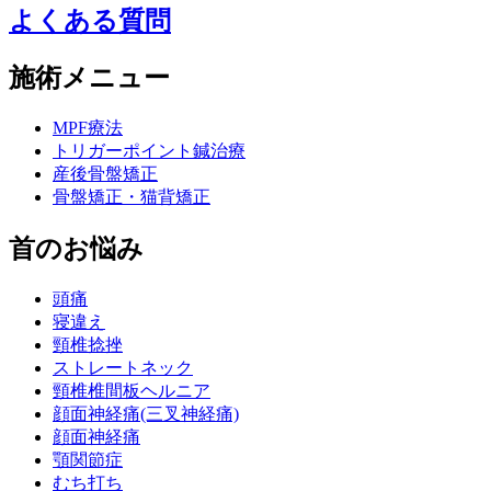
よくある質問
施術メニュー
MPF療法
トリガーポイント鍼治療
産後骨盤矯正
骨盤矯正・猫背矯正
首のお悩み
頭痛
寝違え
頸椎捻挫
ストレートネック
頸椎椎間板ヘルニア
顔面神経痛(三叉神経痛)
顔面神経痛
顎関節症
むち打ち