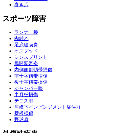
巻き爪
スポーツ障害
ランナー膝
肉離れ
足底腱膜炎
オスグッド
シンスプリント
腸脛靱帯炎
内側側副靱帯損傷
前十字靱帯損傷
後十字靱帯損傷
ジャンパー膝
半月板損傷
テニス肘
肩峰下インピンジメント症候群
腱板損傷
野球肩