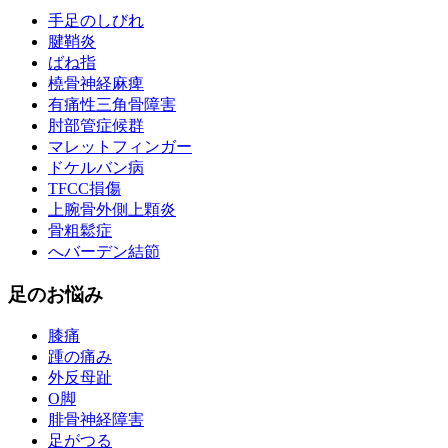
手足のしびれ
腱鞘炎
ばね指
橈骨神経麻痺
有痛性三角骨障害
肘部管症候群
マレットフィンガー
ドケルバン病
TFCC損傷
上腕骨外側上顆炎
骨粗鬆症
へバーデン結節
足のお悩み
膝痛
踵の痛み
外反母趾
О脚
腓骨神経障害
足がつる