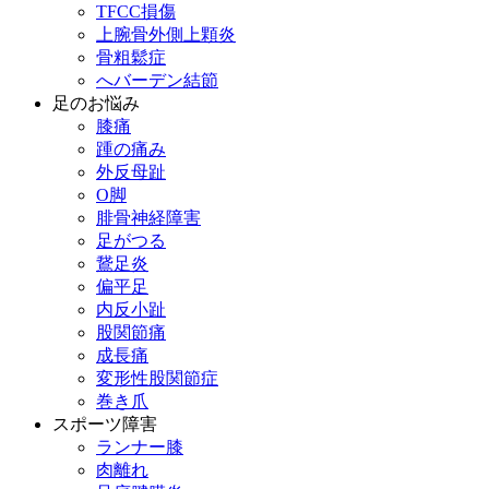
TFCC損傷
上腕骨外側上顆炎
骨粗鬆症
へバーデン結節
足のお悩み
膝痛
踵の痛み
外反母趾
О脚
腓骨神経障害
足がつる
鵞足炎
偏平足
内反小趾
股関節痛
成長痛
変形性股関節症
巻き爪
スポーツ障害
ランナー膝
肉離れ