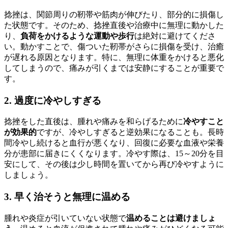
捻挫は、関節周りの靭帯や筋肉が伸びたり、部分的に損傷し
た状態です。そのため、捻挫直後や治療中に無理に動かした
り、
負荷をかけるような運動や歩行
は絶対に避けてくださ
い。動かすことで、傷ついた靭帯がさらに損傷を受け、治癒
が遅れる原因となります。特に、無理に体重をかけると悪化
してしまうので、痛みが引くまでは安静にすることが重要で
す。
2. 過度に冷やしすぎる
捻挫をした直後は、腫れや痛みを和らげるために
冷やすこと
が効果的
ですが、冷やしすぎると逆効果になることも。長時
間冷やし続けると血行が悪くなり、回復に必要な血液や栄養
分が患部に届きにくくなります。冷やす際は、15～20分を目
安にして、その後は少し時間を置いてから再び冷やすように
しましょう。
3. 早く治そうと無理に温める
腫れや炎症が引いていない状態で
温めることは避けましょ