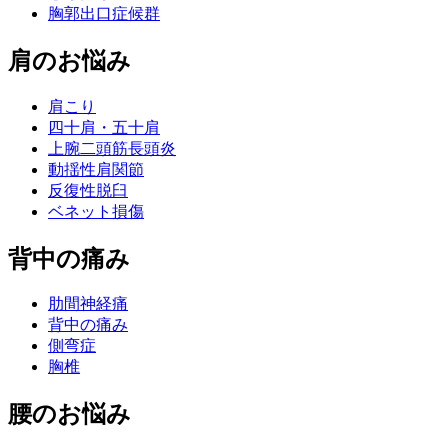
胸郭出口症候群
肩のお悩み
肩こり
四十肩・五十肩
上腕二頭筋長頭炎
動揺性肩関節
反復性脱臼
ベネット損傷
背中の痛み
肋間神経痛
背中の痛み
側弯症
胸椎
腰のお悩み