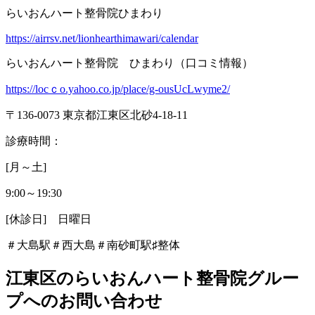
らいおんハート整骨院ひまわり
https://airrsv.net/lionhearthimawari/calendar
らいおんハート整骨院 ひまわり（口コミ情報）
https://locｃo.yahoo.co.jp/place/g-ousUcLwyme2/
〒
136-0073
東京都江東区北砂
4-18-11
診療時間：
[
月～土
]
9:00
～
19:30
[
休診日
]
日曜日
＃大島駅＃西大島＃南砂町駅
♯
整体
江東区のらいおんハート整骨院グルー
プへのお問い合わせ