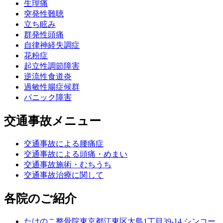
生理痛
突発性難聴
立ち眩み
群発性頭痛
自律神経失調症
花粉症
起立性調節障害
逆流性食道炎
過敏性腸症候群
パニック障害
交通事故メニュー
交通事故による腰痛症
交通事故による頭痛・めまい
交通事故施術・むちうち
交通事故治療に関して
各院のご紹介
たけのこ整骨院
東京都江東区大島1丁目39-14 シンコー