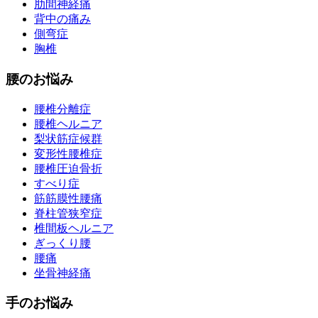
肋間神経痛
背中の痛み
側弯症
胸椎
腰のお悩み
腰椎分離症
腰椎ヘルニア
梨状筋症候群
変形性腰椎症
腰椎圧迫骨折
すべり症
筋筋膜性腰痛
脊柱管狭窄症
椎間板ヘルニア
ぎっくり腰
腰痛
坐骨神経痛
手のお悩み