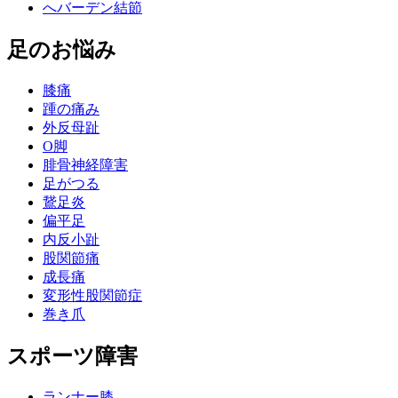
へバーデン結節
足のお悩み
膝痛
踵の痛み
外反母趾
О脚
腓骨神経障害
足がつる
鵞足炎
偏平足
内反小趾
股関節痛
成長痛
変形性股関節症
巻き爪
スポーツ障害
ランナー膝