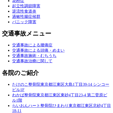
花粉症
起立性調節障害
逆流性食道炎
過敏性腸症候群
パニック障害
交通事故メニュー
交通事故による腰痛症
交通事故による頭痛・めまい
交通事故施術・むちうち
交通事故治療に関して
各院のご紹介
たけのこ整骨院
東京都江東区大島1丁目39-14 シンコー
ビル1F
わかば整骨院
東京都江東区東砂4丁目23-4 第二菅原ビ
ル1階
らいおんハート整骨院ひまわり
東京都江東区北砂4丁目
18-11