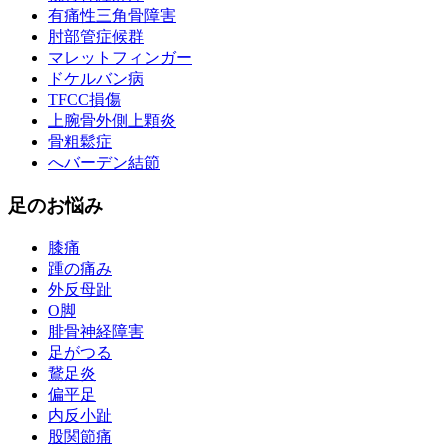
有痛性三角骨障害
肘部管症候群
マレットフィンガー
ドケルバン病
TFCC損傷
上腕骨外側上顆炎
骨粗鬆症
へバーデン結節
足のお悩み
膝痛
踵の痛み
外反母趾
О脚
腓骨神経障害
足がつる
鵞足炎
偏平足
内反小趾
股関節痛