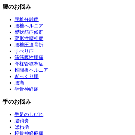
腰のお悩み
腰椎分離症
腰椎ヘルニア
梨状筋症候群
変形性腰椎症
腰椎圧迫骨折
すべり症
筋筋膜性腰痛
脊柱管狭窄症
椎間板ヘルニア
ぎっくり腰
腰痛
坐骨神経痛
手のお悩み
手足のしびれ
腱鞘炎
ばね指
橈骨神経麻痺