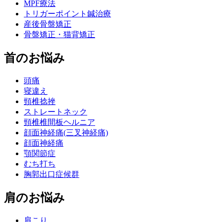
MPF療法
トリガーポイント鍼治療
産後骨盤矯正
骨盤矯正・猫背矯正
首のお悩み
頭痛
寝違え
頸椎捻挫
ストレートネック
頸椎椎間板ヘルニア
顔面神経痛(三叉神経痛)
顔面神経痛
顎関節症
むち打ち
胸郭出口症候群
肩のお悩み
肩こり