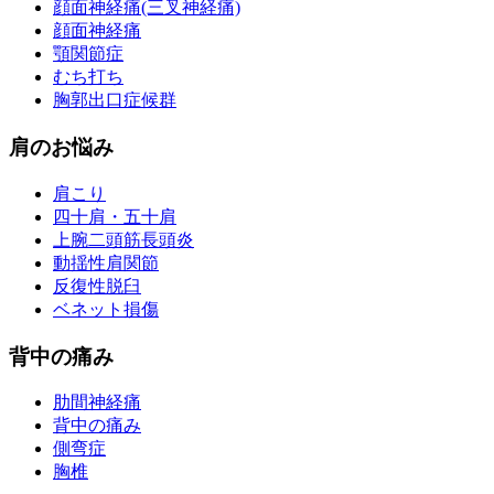
顔面神経痛(三叉神経痛)
顔面神経痛
顎関節症
むち打ち
胸郭出口症候群
肩のお悩み
肩こり
四十肩・五十肩
上腕二頭筋長頭炎
動揺性肩関節
反復性脱臼
ベネット損傷
背中の痛み
肋間神経痛
背中の痛み
側弯症
胸椎