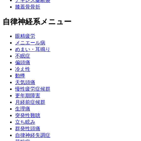
アキレス腱断裂
膝蓋骨骨折
自律神経系メニュー
眼精疲労
メニエール病
めまい・耳鳴り
不眠症
偏頭痛
冷え性
動悸
天気頭痛
慢性疲労症候群
更年期障害
月経前症候群
生理痛
突発性難聴
立ち眩み
群発性頭痛
自律神経失調症