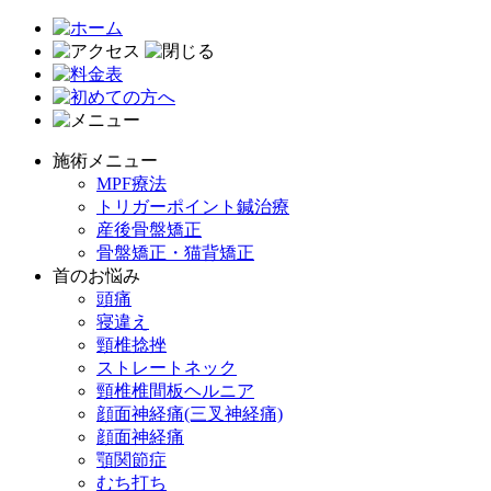
施術メニュー
MPF療法
トリガーポイント鍼治療
産後骨盤矯正
骨盤矯正・猫背矯正
首のお悩み
頭痛
寝違え
頸椎捻挫
ストレートネック
頸椎椎間板ヘルニア
顔面神経痛(三叉神経痛)
顔面神経痛
顎関節症
むち打ち