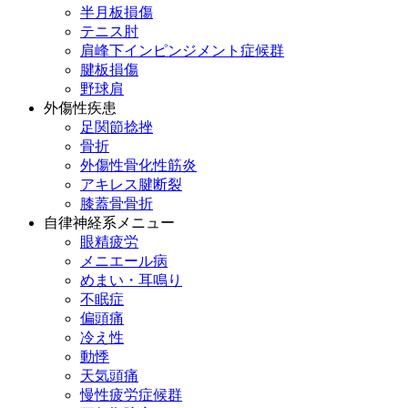
半月板損傷
テニス肘
肩峰下インピンジメント症候群
腱板損傷
野球肩
外傷性疾患
足関節捻挫
骨折
外傷性骨化性筋炎
アキレス腱断裂
膝蓋骨骨折
自律神経系メニュー
眼精疲労
メニエール病
めまい・耳鳴り
不眠症
偏頭痛
冷え性
動悸
天気頭痛
慢性疲労症候群