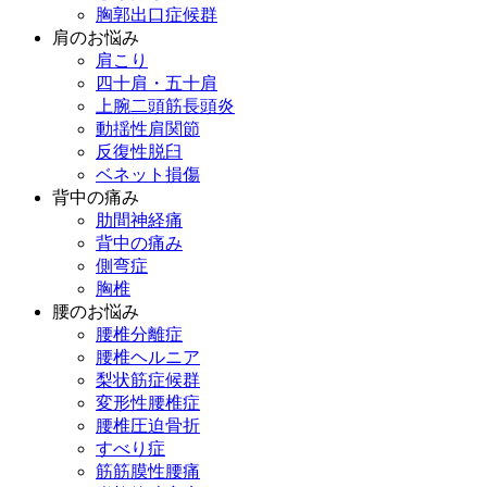
胸郭出口症候群
肩のお悩み
肩こり
四十肩・五十肩
上腕二頭筋長頭炎
動揺性肩関節
反復性脱臼
ベネット損傷
背中の痛み
肋間神経痛
背中の痛み
側弯症
胸椎
腰のお悩み
腰椎分離症
腰椎ヘルニア
梨状筋症候群
変形性腰椎症
腰椎圧迫骨折
すべり症
筋筋膜性腰痛