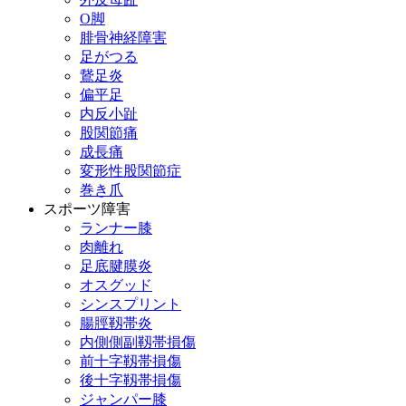
О脚
腓骨神経障害
足がつる
鵞足炎
偏平足
内反小趾
股関節痛
成長痛
変形性股関節症
巻き爪
スポーツ障害
ランナー膝
肉離れ
足底腱膜炎
オスグッド
シンスプリント
腸脛靱帯炎
内側側副靱帯損傷
前十字靱帯損傷
後十字靱帯損傷
ジャンパー膝