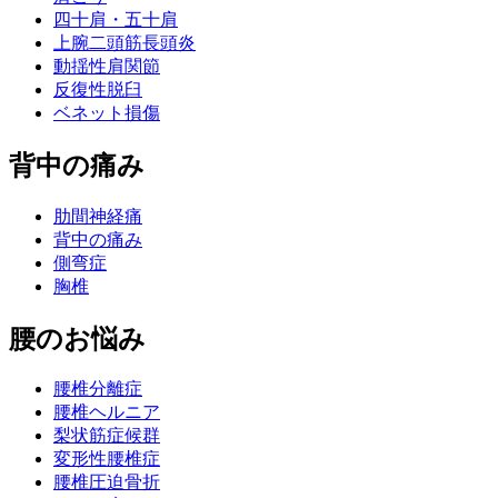
四十肩・五十肩
上腕二頭筋長頭炎
動揺性肩関節
反復性脱臼
ベネット損傷
背中の痛み
肋間神経痛
背中の痛み
側弯症
胸椎
腰のお悩み
腰椎分離症
腰椎ヘルニア
梨状筋症候群
変形性腰椎症
腰椎圧迫骨折