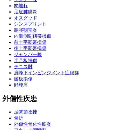
肉離れ
足底腱膜炎
オスグッド
シンスプリント
腸脛靱帯炎
内側側副靱帯損傷
前十字靱帯損傷
後十字靱帯損傷
ジャンパー膝
半月板損傷
テニス肘
肩峰下インピンジメント症候群
腱板損傷
野球肩
外傷性疾患
足関節捻挫
骨折
外傷性骨化性筋炎