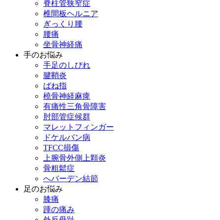
脊柱管狭窄症
椎間板ヘルニア
ぎっくり腰
腰痛
坐骨神経痛
手のお悩み
手足のしびれ
腱鞘炎
ばね指
橈骨神経麻痺
有痛性三角骨障害
肘部管症候群
マレットフィンガー
ドケルバン病
TFCC損傷
上腕骨外側上顆炎
骨粗鬆症
へバーデン結節
足のお悩み
膝痛
踵の痛み
外反母趾