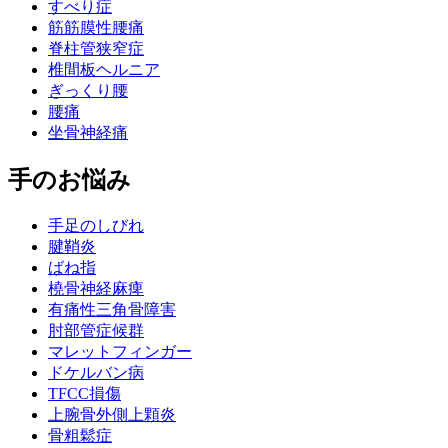
すべり症
筋筋膜性腰痛
脊柱管狭窄症
椎間板ヘルニア
ぎっくり腰
腰痛
坐骨神経痛
手のお悩み
手足のしびれ
腱鞘炎
ばね指
橈骨神経麻痺
有痛性三角骨障害
肘部管症候群
マレットフィンガー
ドケルバン病
TFCC損傷
上腕骨外側上顆炎
骨粗鬆症