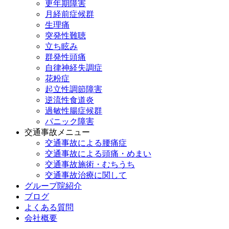
更年期障害
月経前症候群
生理痛
突発性難聴
立ち眩み
群発性頭痛
自律神経失調症
花粉症
起立性調節障害
逆流性食道炎
過敏性腸症候群
パニック障害
交通事故メニュー
交通事故による腰痛症
交通事故による頭痛・めまい
交通事故施術・むちうち
交通事故治療に関して
グループ院紹介
ブログ
よくある質問
会社概要