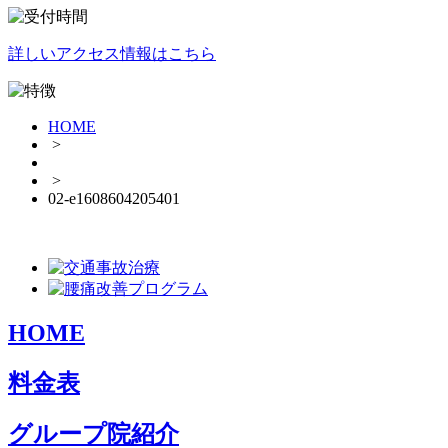
詳しいアクセス情報はこちら
HOME
>
>
02-e1608604205401
HOME
料金表
グループ院紹介