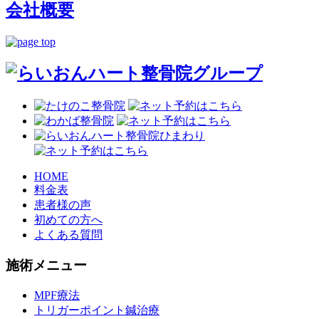
会社概要
HOME
料金表
患者様の声
初めての方へ
よくある質問
施術メニュー
MPF療法
トリガーポイント鍼治療