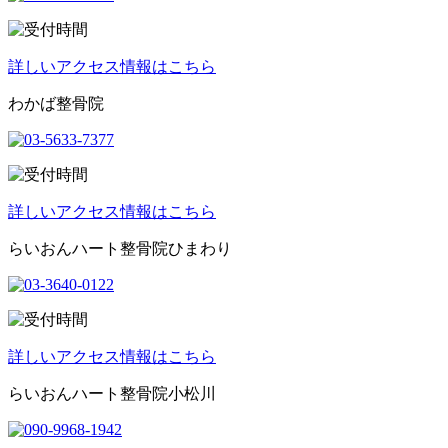
詳しいアクセス情報はこちら
わかば整骨院
詳しいアクセス情報はこちら
らいおんハート整骨院ひまわり
詳しいアクセス情報はこちら
らいおんハート整骨院小松川