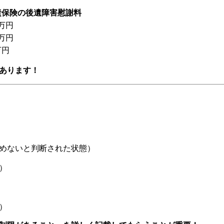
責保険の後遺障害慰謝料
1万円
4万円
万円
があります！
めないと判断された状態）
）
）