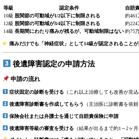
等級
認定条件
自賠
10級
股関節の可動域が1/2以下に制限される
約46
12級
股関節の可動域が3/4以下に制限される
約22
14級
長期間にわたり痛みが残るが、可動域制限はない
約75
痛みだけでも「神経症状」として14級が認定されること
後遺障害認定の申請方法
申請の流れ
症状固定の診断を受ける
（これ以上治療しても改善が見込
後遺障害診断書を作成してもらう
（主治医に診断書を依頼
保険会社または弁護士を通じて自賠責保険に申請
後遺障害等級の審査を受ける
（結果が出るまで約1～2ヶ月