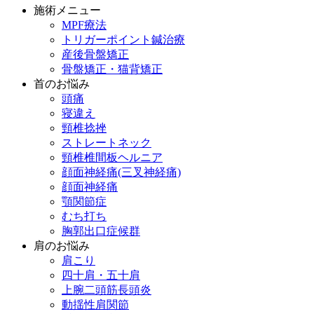
施術メニュー
MPF療法
トリガーポイント鍼治療
産後骨盤矯正
骨盤矯正・猫背矯正
首のお悩み
頭痛
寝違え
頸椎捻挫
ストレートネック
頸椎椎間板ヘルニア
顔面神経痛(三叉神経痛)
顔面神経痛
顎関節症
むち打ち
胸郭出口症候群
肩のお悩み
肩こり
四十肩・五十肩
上腕二頭筋長頭炎
動揺性肩関節