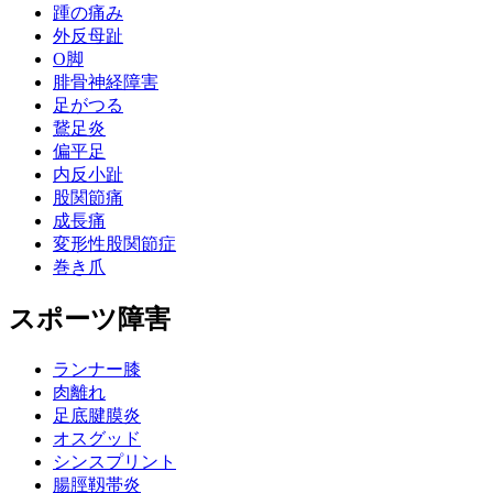
踵の痛み
外反母趾
О脚
腓骨神経障害
足がつる
鵞足炎
偏平足
内反小趾
股関節痛
成長痛
変形性股関節症
巻き爪
スポーツ障害
ランナー膝
肉離れ
足底腱膜炎
オスグッド
シンスプリント
腸脛靱帯炎