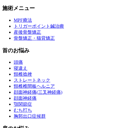
施術メニュー
MPF療法
トリガーポイント鍼治療
産後骨盤矯正
骨盤矯正・猫背矯正
首のお悩み
頭痛
寝違え
頸椎捻挫
ストレートネック
頸椎椎間板ヘルニア
顔面神経痛(三叉神経痛)
顔面神経痛
顎関節症
むち打ち
胸郭出口症候群