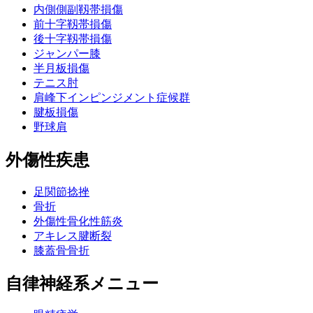
内側側副靱帯損傷
前十字靱帯損傷
後十字靱帯損傷
ジャンパー膝
半月板損傷
テニス肘
肩峰下インピンジメント症候群
腱板損傷
野球肩
外傷性疾患
足関節捻挫
骨折
外傷性骨化性筋炎
アキレス腱断裂
膝蓋骨骨折
自律神経系メニュー