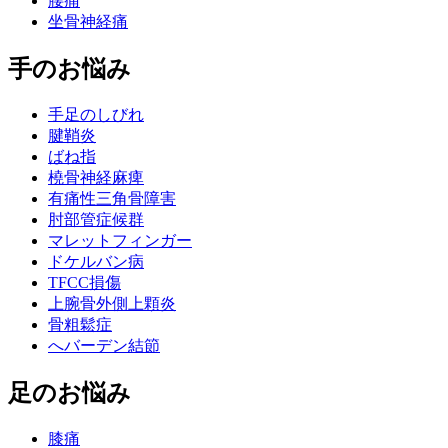
腰痛
坐骨神経痛
手のお悩み
手足のしびれ
腱鞘炎
ばね指
橈骨神経麻痺
有痛性三角骨障害
肘部管症候群
マレットフィンガー
ドケルバン病
TFCC損傷
上腕骨外側上顆炎
骨粗鬆症
へバーデン結節
足のお悩み
膝痛