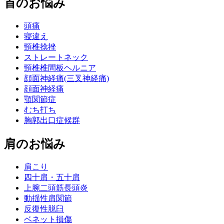
首のお悩み
頭痛
寝違え
頸椎捻挫
ストレートネック
頸椎椎間板ヘルニア
顔面神経痛(三叉神経痛)
顔面神経痛
顎関節症
むち打ち
胸郭出口症候群
肩のお悩み
肩こり
四十肩・五十肩
上腕二頭筋長頭炎
動揺性肩関節
反復性脱臼
ベネット損傷