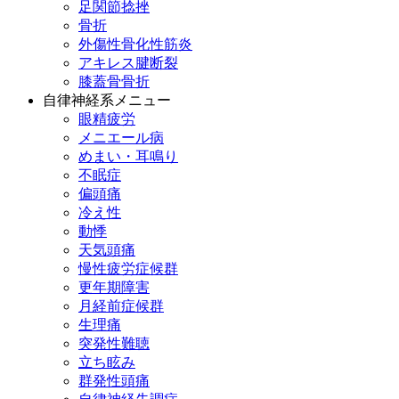
足関節捻挫
骨折
外傷性骨化性筋炎
アキレス腱断裂
膝蓋骨骨折
自律神経系メニュー
眼精疲労
メニエール病
めまい・耳鳴り
不眠症
偏頭痛
冷え性
動悸
天気頭痛
慢性疲労症候群
更年期障害
月経前症候群
生理痛
突発性難聴
立ち眩み
群発性頭痛