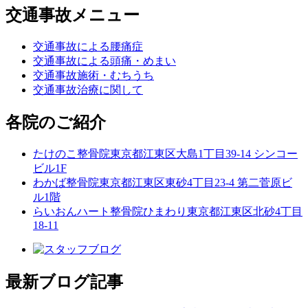
交通事故メニュー
交通事故による腰痛症
交通事故による頭痛・めまい
交通事故施術・むちうち
交通事故治療に関して
各院のご紹介
たけのこ整骨院
東京都江東区大島1丁目39-14 シンコー
ビル1F
わかば整骨院
東京都江東区東砂4丁目23-4 第二菅原ビ
ル1階
らいおんハート整骨院ひまわり
東京都江東区北砂4丁目
18-11
最新ブログ記事