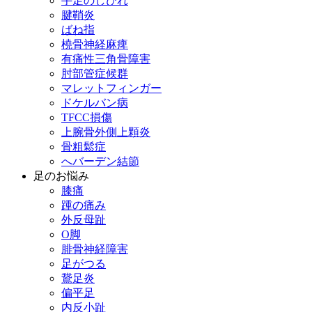
手足のしびれ
腱鞘炎
ばね指
橈骨神経麻痺
有痛性三角骨障害
肘部管症候群
マレットフィンガー
ドケルバン病
TFCC損傷
上腕骨外側上顆炎
骨粗鬆症
へバーデン結節
足のお悩み
膝痛
踵の痛み
外反母趾
О脚
腓骨神経障害
足がつる
鵞足炎
偏平足
内反小趾