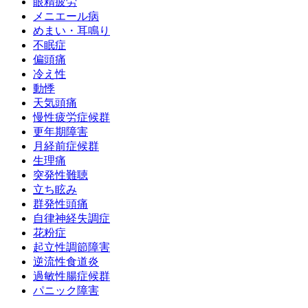
眼精疲労
メニエール病
めまい・耳鳴り
不眠症
偏頭痛
冷え性
動悸
天気頭痛
慢性疲労症候群
更年期障害
月経前症候群
生理痛
突発性難聴
立ち眩み
群発性頭痛
自律神経失調症
花粉症
起立性調節障害
逆流性食道炎
過敏性腸症候群
パニック障害