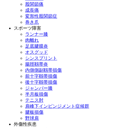
股関節痛
成長痛
変形性股関節症
巻き爪
スポーツ障害
ランナー膝
肉離れ
足底腱膜炎
オスグッド
シンスプリント
腸脛靱帯炎
内側側副靱帯損傷
前十字靱帯損傷
後十字靱帯損傷
ジャンパー膝
半月板損傷
テニス肘
肩峰下インピンジメント症候群
腱板損傷
野球肩
外傷性疾患