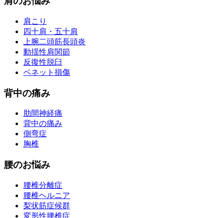
肩のお悩み
肩こり
四十肩・五十肩
上腕二頭筋長頭炎
動揺性肩関節
反復性脱臼
ベネット損傷
背中の痛み
肋間神経痛
背中の痛み
側弯症
胸椎
腰のお悩み
腰椎分離症
腰椎ヘルニア
梨状筋症候群
変形性腰椎症