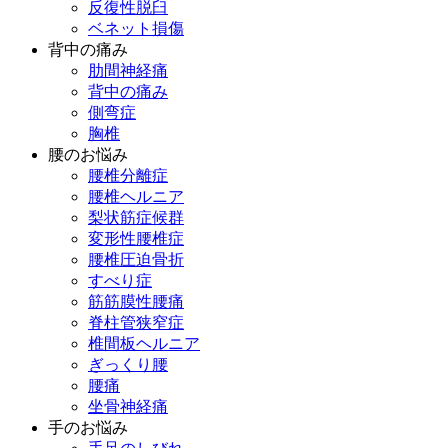
反復性脱臼
ベネット損傷
背中の痛み
肋間神経痛
背中の痛み
側弯症
胸椎
腰のお悩み
腰椎分離症
腰椎ヘルニア
梨状筋症候群
変形性腰椎症
腰椎圧迫骨折
すべり症
筋筋膜性腰痛
脊柱管狭窄症
椎間板ヘルニア
ぎっくり腰
腰痛
坐骨神経痛
手のお悩み