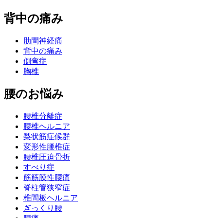
背中の痛み
肋間神経痛
背中の痛み
側弯症
胸椎
腰のお悩み
腰椎分離症
腰椎ヘルニア
梨状筋症候群
変形性腰椎症
腰椎圧迫骨折
すべり症
筋筋膜性腰痛
脊柱管狭窄症
椎間板ヘルニア
ぎっくり腰