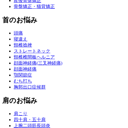
産後骨盤矯正
骨盤矯正・猫背矯正
首のお悩み
頭痛
寝違え
頸椎捻挫
ストレートネック
頸椎椎間板ヘルニア
顔面神経痛(三叉神経痛)
顔面神経痛
顎関節症
むち打ち
胸郭出口症候群
肩のお悩み
肩こり
四十肩・五十肩
上腕二頭筋長頭炎