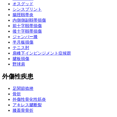
オスグッド
シンスプリント
腸脛靱帯炎
内側側副靱帯損傷
前十字靱帯損傷
後十字靱帯損傷
ジャンパー膝
半月板損傷
テニス肘
肩峰下インピンジメント症候群
腱板損傷
野球肩
外傷性疾患
足関節捻挫
骨折
外傷性骨化性筋炎
アキレス腱断裂
膝蓋骨骨折