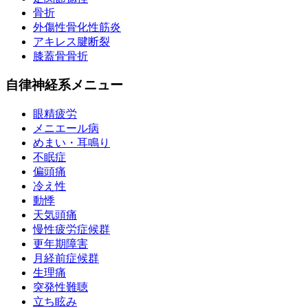
骨折
外傷性骨化性筋炎
アキレス腱断裂
膝蓋骨骨折
自律神経系メニュー
眼精疲労
メニエール病
めまい・耳鳴り
不眠症
偏頭痛
冷え性
動悸
天気頭痛
慢性疲労症候群
更年期障害
月経前症候群
生理痛
突発性難聴
立ち眩み