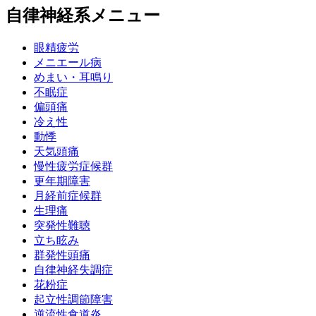
自律神経系メニュー
眼精疲労
メニエール病
めまい・耳鳴り
不眠症
偏頭痛
冷え性
動悸
天気頭痛
慢性疲労症候群
更年期障害
月経前症候群
生理痛
突発性難聴
立ち眩み
群発性頭痛
自律神経失調症
花粉症
起立性調節障害
逆流性食道炎