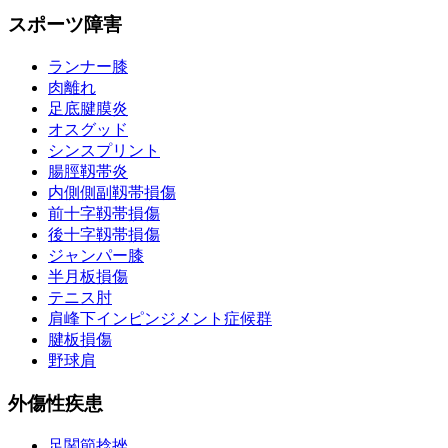
スポーツ障害
ランナー膝
肉離れ
足底腱膜炎
オスグッド
シンスプリント
腸脛靱帯炎
内側側副靱帯損傷
前十字靱帯損傷
後十字靱帯損傷
ジャンパー膝
半月板損傷
テニス肘
肩峰下インピンジメント症候群
腱板損傷
野球肩
外傷性疾患
足関節捻挫