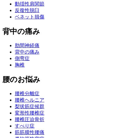
動揺性肩関節
反復性脱臼
ベネット損傷
背中の痛み
肋間神経痛
背中の痛み
側弯症
胸椎
腰のお悩み
腰椎分離症
腰椎ヘルニア
梨状筋症候群
変形性腰椎症
腰椎圧迫骨折
すべり症
筋筋膜性腰痛