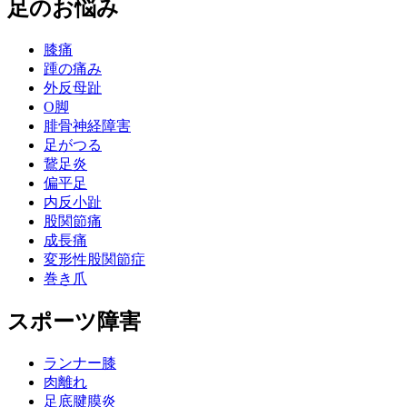
足のお悩み
膝痛
踵の痛み
外反母趾
О脚
腓骨神経障害
足がつる
鵞足炎
偏平足
内反小趾
股関節痛
成長痛
変形性股関節症
巻き爪
スポーツ障害
ランナー膝
肉離れ
足底腱膜炎