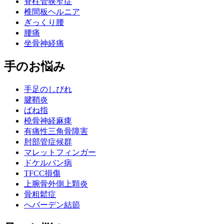
脊柱管狭窄症
椎間板ヘルニア
ぎっくり腰
腰痛
坐骨神経痛
手のお悩み
手足のしびれ
腱鞘炎
ばね指
橈骨神経麻痺
有痛性三角骨障害
肘部管症候群
マレットフィンガー
ドケルバン病
TFCC損傷
上腕骨外側上顆炎
骨粗鬆症
へバーデン結節