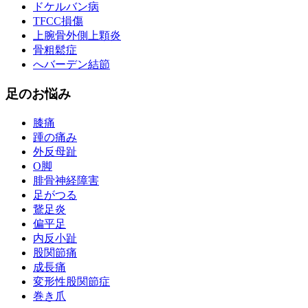
ドケルバン病
TFCC損傷
上腕骨外側上顆炎
骨粗鬆症
へバーデン結節
足のお悩み
膝痛
踵の痛み
外反母趾
О脚
腓骨神経障害
足がつる
鵞足炎
偏平足
内反小趾
股関節痛
成長痛
変形性股関節症
巻き爪