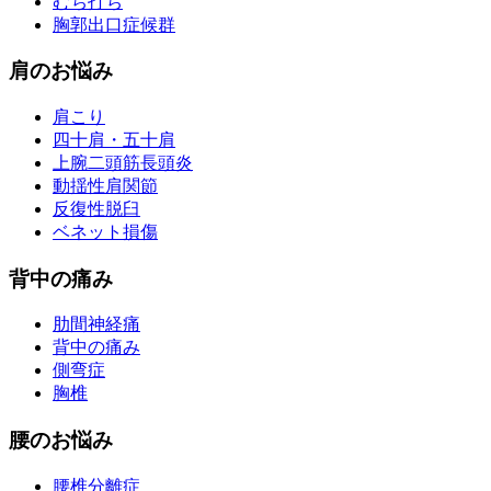
むち打ち
胸郭出口症候群
肩のお悩み
肩こり
四十肩・五十肩
上腕二頭筋長頭炎
動揺性肩関節
反復性脱臼
ベネット損傷
背中の痛み
肋間神経痛
背中の痛み
側弯症
胸椎
腰のお悩み
腰椎分離症