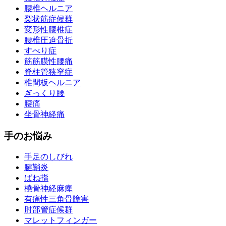
腰椎ヘルニア
梨状筋症候群
変形性腰椎症
腰椎圧迫骨折
すべり症
筋筋膜性腰痛
脊柱管狭窄症
椎間板ヘルニア
ぎっくり腰
腰痛
坐骨神経痛
手のお悩み
手足のしびれ
腱鞘炎
ばね指
橈骨神経麻痺
有痛性三角骨障害
肘部管症候群
マレットフィンガー