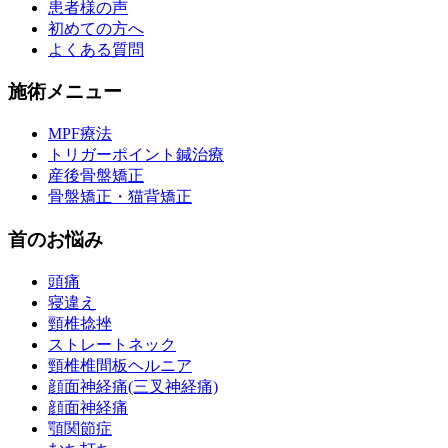
患者様の声
初めての方へ
よくある質問
施術メニュー
MPF療法
トリガーポイント鍼治療
産後骨盤矯正
骨盤矯正・猫背矯正
首のお悩み
頭痛
寝違え
頸椎捻挫
ストレートネック
頸椎椎間板ヘルニア
顔面神経痛(三叉神経痛)
顔面神経痛
顎関節症