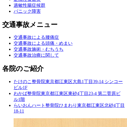
過敏性腸症候群
パニック障害
交通事故メニュー
交通事故による腰痛症
交通事故による頭痛・めまい
交通事故施術・むちうち
交通事故治療に関して
各院のご紹介
たけのこ整骨院
東京都江東区大島1丁目39-14 シンコー
ビル1F
わかば整骨院
東京都江東区東砂4丁目23-4 第二菅原ビ
ル1階
らいおんハート整骨院ひまわり
東京都江東区北砂4丁目
18-11