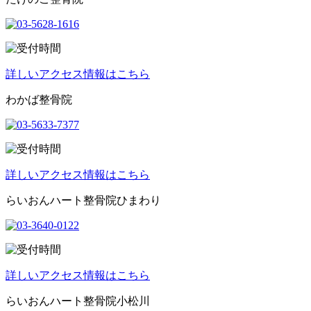
詳しいアクセス情報はこちら
わかば整骨院
詳しいアクセス情報はこちら
らいおんハート整骨院ひまわり
詳しいアクセス情報はこちら
らいおんハート整骨院小松川