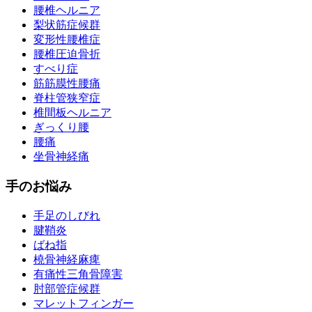
腰椎ヘルニア
梨状筋症候群
変形性腰椎症
腰椎圧迫骨折
すべり症
筋筋膜性腰痛
脊柱管狭窄症
椎間板ヘルニア
ぎっくり腰
腰痛
坐骨神経痛
手のお悩み
手足のしびれ
腱鞘炎
ばね指
橈骨神経麻痺
有痛性三角骨障害
肘部管症候群
マレットフィンガー