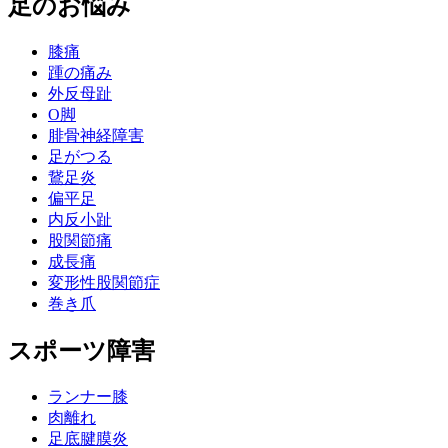
足のお悩み
膝痛
踵の痛み
外反母趾
О脚
腓骨神経障害
足がつる
鵞足炎
偏平足
内反小趾
股関節痛
成長痛
変形性股関節症
巻き爪
スポーツ障害
ランナー膝
肉離れ
足底腱膜炎