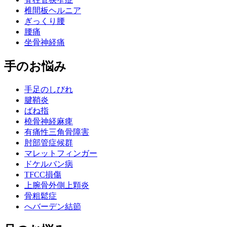
椎間板ヘルニア
ぎっくり腰
腰痛
坐骨神経痛
手のお悩み
手足のしびれ
腱鞘炎
ばね指
橈骨神経麻痺
有痛性三角骨障害
肘部管症候群
マレットフィンガー
ドケルバン病
TFCC損傷
上腕骨外側上顆炎
骨粗鬆症
へバーデン結節