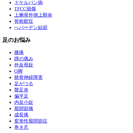
ドケルバン病
TFCC損傷
上腕骨外側上顆炎
骨粗鬆症
へバーデン結節
足のお悩み
膝痛
踵の痛み
外反母趾
О脚
腓骨神経障害
足がつる
鵞足炎
偏平足
内反小趾
股関節痛
成長痛
変形性股関節症
巻き爪