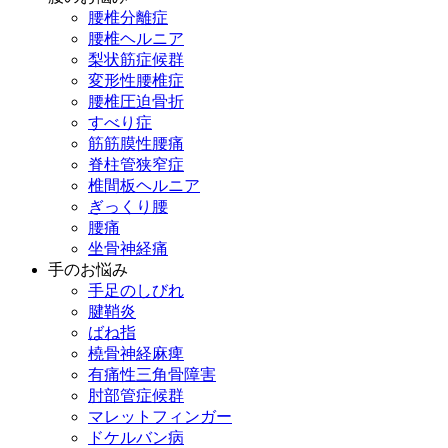
腰椎分離症
腰椎ヘルニア
梨状筋症候群
変形性腰椎症
腰椎圧迫骨折
すべり症
筋筋膜性腰痛
脊柱管狭窄症
椎間板ヘルニア
ぎっくり腰
腰痛
坐骨神経痛
手のお悩み
手足のしびれ
腱鞘炎
ばね指
橈骨神経麻痺
有痛性三角骨障害
肘部管症候群
マレットフィンガー
ドケルバン病