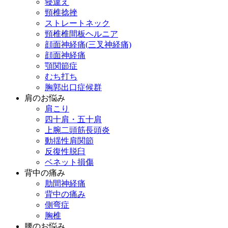
寝違え
頸椎捻挫
ストレートネック
頸椎椎間板ヘルニア
顔面神経痛(三叉神経痛)
顔面神経痛
顎関節症
むち打ち
胸郭出口症候群
肩のお悩み
肩こり
四十肩・五十肩
上腕二頭筋長頭炎
動揺性肩関節
反復性脱臼
ベネット損傷
背中の痛み
肋間神経痛
背中の痛み
側弯症
胸椎
腰のお悩み