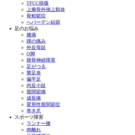
TFCC損傷
上腕骨外側上顆炎
骨粗鬆症
へバーデン結節
足のお悩み
膝痛
踵の痛み
外反母趾
О脚
腓骨神経障害
足がつる
鵞足炎
偏平足
内反小趾
股関節痛
成長痛
変形性股関節症
巻き爪
スポーツ障害
ランナー膝
肉離れ