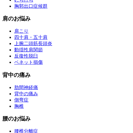
胸郭出口症候群
肩のお悩み
肩こり
四十肩・五十肩
上腕二頭筋長頭炎
動揺性肩関節
反復性脱臼
ベネット損傷
背中の痛み
肋間神経痛
背中の痛み
側弯症
胸椎
腰のお悩み
腰椎分離症