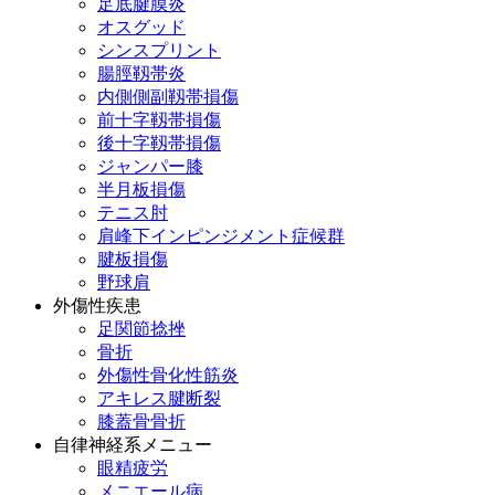
足底腱膜炎
オスグッド
シンスプリント
腸脛靱帯炎
内側側副靱帯損傷
前十字靱帯損傷
後十字靱帯損傷
ジャンパー膝
半月板損傷
テニス肘
肩峰下インピンジメント症候群
腱板損傷
野球肩
外傷性疾患
足関節捻挫
骨折
外傷性骨化性筋炎
アキレス腱断裂
膝蓋骨骨折
自律神経系メニュー
眼精疲労
メニエール病