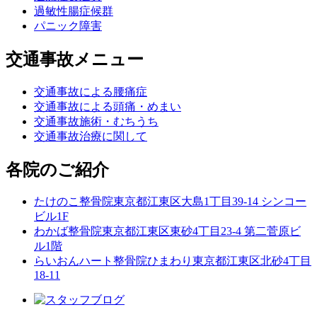
過敏性腸症候群
パニック障害
交通事故メニュー
交通事故による腰痛症
交通事故による頭痛・めまい
交通事故施術・むちうち
交通事故治療に関して
各院のご紹介
たけのこ整骨院
東京都江東区大島1丁目39-14 シンコー
ビル1F
わかば整骨院
東京都江東区東砂4丁目23-4 第二菅原ビ
ル1階
らいおんハート整骨院ひまわり
東京都江東区北砂4丁目
18-11