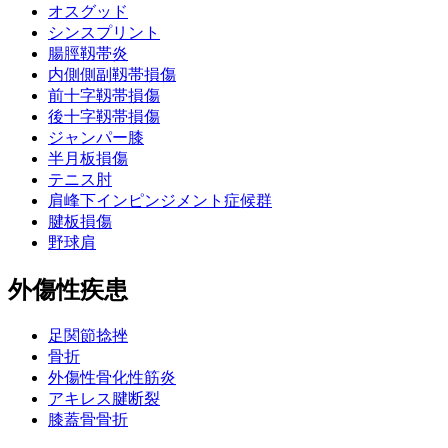
オスグッド
シンスプリント
腸脛靱帯炎
内側側副靱帯損傷
前十字靱帯損傷
後十字靱帯損傷
ジャンパー膝
半月板損傷
テニス肘
肩峰下インピンジメント症候群
腱板損傷
野球肩
外傷性疾患
足関節捻挫
骨折
外傷性骨化性筋炎
アキレス腱断裂
膝蓋骨骨折