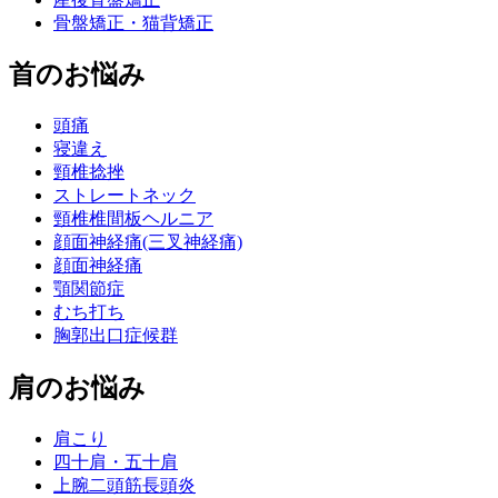
骨盤矯正・猫背矯正
首のお悩み
頭痛
寝違え
頸椎捻挫
ストレートネック
頸椎椎間板ヘルニア
顔面神経痛(三叉神経痛)
顔面神経痛
顎関節症
むち打ち
胸郭出口症候群
肩のお悩み
肩こり
四十肩・五十肩
上腕二頭筋長頭炎