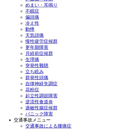
めまい・耳鳴り
不眠症
偏頭痛
冷え性
動悸
天気頭痛
慢性疲労症候群
更年期障害
月経前症候群
生理痛
突発性難聴
立ち眩み
群発性頭痛
自律神経失調症
花粉症
起立性調節障害
逆流性食道炎
過敏性腸症候群
パニック障害
交通事故メニュー
交通事故による腰痛症