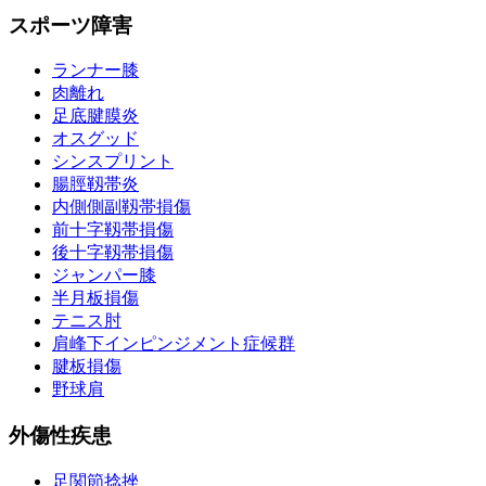
スポーツ障害
ランナー膝
肉離れ
足底腱膜炎
オスグッド
シンスプリント
腸脛靱帯炎
内側側副靱帯損傷
前十字靱帯損傷
後十字靱帯損傷
ジャンパー膝
半月板損傷
テニス肘
肩峰下インピンジメント症候群
腱板損傷
野球肩
外傷性疾患
足関節捻挫