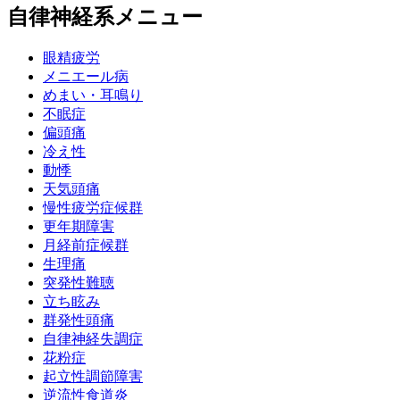
自律神経系メニュー
眼精疲労
メニエール病
めまい・耳鳴り
不眠症
偏頭痛
冷え性
動悸
天気頭痛
慢性疲労症候群
更年期障害
月経前症候群
生理痛
突発性難聴
立ち眩み
群発性頭痛
自律神経失調症
花粉症
起立性調節障害
逆流性食道炎