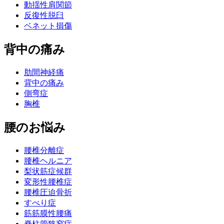
動揺性肩関節
反復性脱臼
ベネット損傷
背中の痛み
肋間神経痛
背中の痛み
側弯症
胸椎
腰のお悩み
腰椎分離症
腰椎ヘルニア
梨状筋症候群
変形性腰椎症
腰椎圧迫骨折
すべり症
筋筋膜性腰痛
脊柱管狭窄症