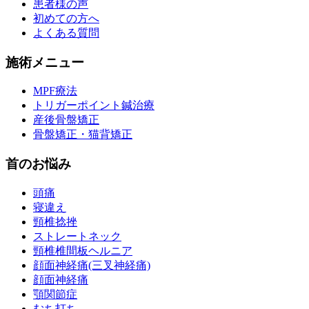
患者様の声
初めての方へ
よくある質問
施術メニュー
MPF療法
トリガーポイント鍼治療
産後骨盤矯正
骨盤矯正・猫背矯正
首のお悩み
頭痛
寝違え
頸椎捻挫
ストレートネック
頸椎椎間板ヘルニア
顔面神経痛(三叉神経痛)
顔面神経痛
顎関節症
むち打ち