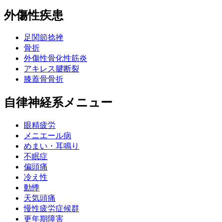
外傷性疾患
足関節捻挫
骨折
外傷性骨化性筋炎
アキレス腱断裂
膝蓋骨骨折
自律神経系メニュー
眼精疲労
メニエール病
めまい・耳鳴り
不眠症
偏頭痛
冷え性
動悸
天気頭痛
慢性疲労症候群
更年期障害