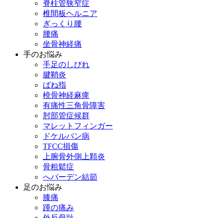
脊柱管狭窄症
椎間板ヘルニア
ぎっくり腰
腰痛
坐骨神経痛
手のお悩み
手足のしびれ
腱鞘炎
ばね指
橈骨神経麻痺
有痛性三角骨障害
肘部管症候群
マレットフィンガー
ドケルバン病
TFCC損傷
上腕骨外側上顆炎
骨粗鬆症
へバーデン結節
足のお悩み
膝痛
踵の痛み
外反母趾