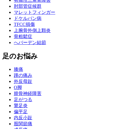
有痛性三角骨障害
肘部管症候群
マレットフィンガー
ドケルバン病
TFCC損傷
上腕骨外側上顆炎
骨粗鬆症
へバーデン結節
足のお悩み
膝痛
踵の痛み
外反母趾
О脚
腓骨神経障害
足がつる
鵞足炎
偏平足
内反小趾
股関節痛