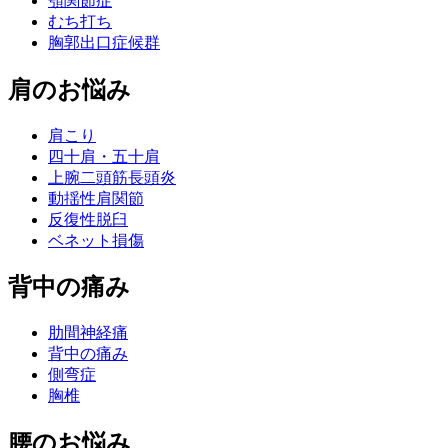
顎関節症
むち打ち
胸郭出口症候群
肩のお悩み
肩こり
四十肩・五十肩
上腕二頭筋長頭炎
動揺性肩関節
反復性脱臼
ベネット損傷
背中の痛み
肋間神経痛
背中の痛み
側弯症
胸椎
腰のお悩み