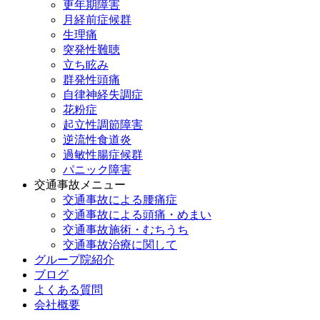
更年期障害
月経前症候群
生理痛
突発性難聴
立ち眩み
群発性頭痛
自律神経失調症
花粉症
起立性調節障害
逆流性食道炎
過敏性腸症候群
パニック障害
交通事故メニュー
交通事故による腰痛症
交通事故による頭痛・めまい
交通事故施術・むちうち
交通事故治療に関して
グループ院紹介
ブログ
よくある質問
会社概要