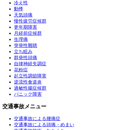
冷え性
動悸
天気頭痛
慢性疲労症候群
更年期障害
月経前症候群
生理痛
突発性難聴
立ち眩み
群発性頭痛
自律神経失調症
花粉症
起立性調節障害
逆流性食道炎
過敏性腸症候群
パニック障害
交通事故メニュー
交通事故による腰痛症
交通事故による頭痛・めまい