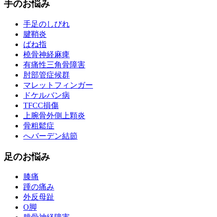
手のお悩み
手足のしびれ
腱鞘炎
ばね指
橈骨神経麻痺
有痛性三角骨障害
肘部管症候群
マレットフィンガー
ドケルバン病
TFCC損傷
上腕骨外側上顆炎
骨粗鬆症
へバーデン結節
足のお悩み
膝痛
踵の痛み
外反母趾
О脚