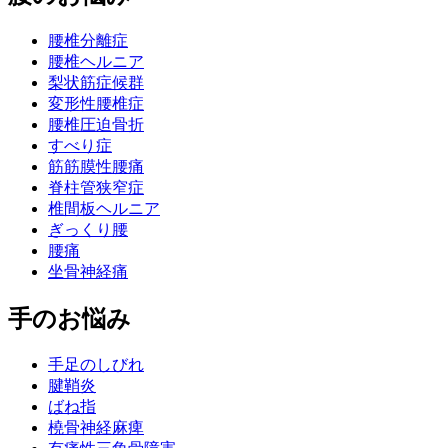
腰椎分離症
腰椎ヘルニア
梨状筋症候群
変形性腰椎症
腰椎圧迫骨折
すべり症
筋筋膜性腰痛
脊柱管狭窄症
椎間板ヘルニア
ぎっくり腰
腰痛
坐骨神経痛
手のお悩み
手足のしびれ
腱鞘炎
ばね指
橈骨神経麻痺