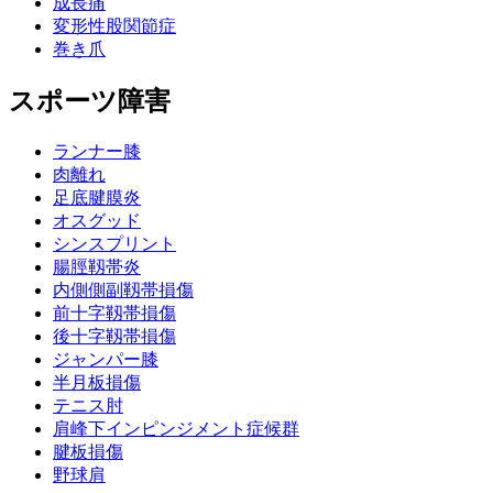
成長痛
変形性股関節症
巻き爪
スポーツ障害
ランナー膝
肉離れ
足底腱膜炎
オスグッド
シンスプリント
腸脛靱帯炎
内側側副靱帯損傷
前十字靱帯損傷
後十字靱帯損傷
ジャンパー膝
半月板損傷
テニス肘
肩峰下インピンジメント症候群
腱板損傷
野球肩