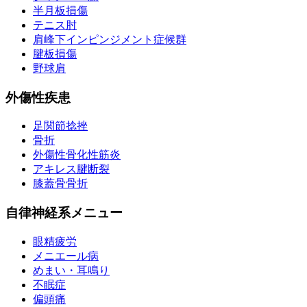
半月板損傷
テニス肘
肩峰下インピンジメント症候群
腱板損傷
野球肩
外傷性疾患
足関節捻挫
骨折
外傷性骨化性筋炎
アキレス腱断裂
膝蓋骨骨折
自律神経系メニュー
眼精疲労
メニエール病
めまい・耳鳴り
不眠症
偏頭痛