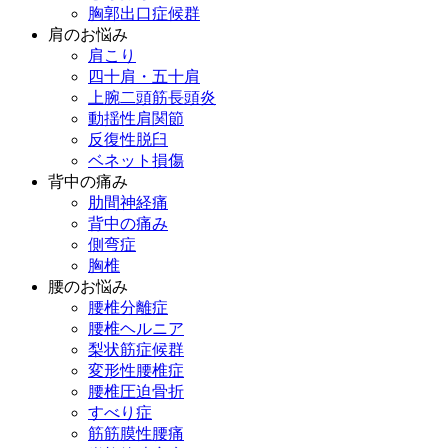
胸郭出口症候群
肩のお悩み
肩こり
四十肩・五十肩
上腕二頭筋長頭炎
動揺性肩関節
反復性脱臼
ベネット損傷
背中の痛み
肋間神経痛
背中の痛み
側弯症
胸椎
腰のお悩み
腰椎分離症
腰椎ヘルニア
梨状筋症候群
変形性腰椎症
腰椎圧迫骨折
すべり症
筋筋膜性腰痛