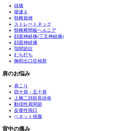
頭痛
寝違え
頸椎捻挫
ストレートネック
頸椎椎間板ヘルニア
顔面神経痛(三叉神経痛)
顔面神経痛
顎関節症
むち打ち
胸郭出口症候群
肩のお悩み
肩こり
四十肩・五十肩
上腕二頭筋長頭炎
動揺性肩関節
反復性脱臼
ベネット損傷
背中の痛み