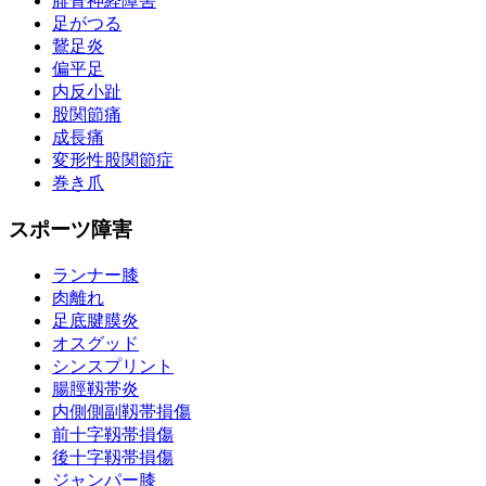
腓骨神経障害
足がつる
鵞足炎
偏平足
内反小趾
股関節痛
成長痛
変形性股関節症
巻き爪
スポーツ障害
ランナー膝
肉離れ
足底腱膜炎
オスグッド
シンスプリント
腸脛靱帯炎
内側側副靱帯損傷
前十字靱帯損傷
後十字靱帯損傷
ジャンパー膝