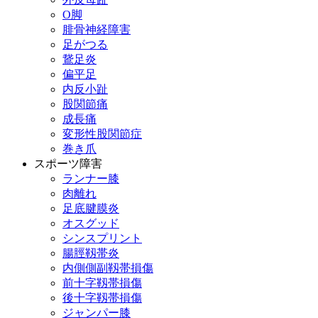
О脚
腓骨神経障害
足がつる
鵞足炎
偏平足
内反小趾
股関節痛
成長痛
変形性股関節症
巻き爪
スポーツ障害
ランナー膝
肉離れ
足底腱膜炎
オスグッド
シンスプリント
腸脛靱帯炎
内側側副靱帯損傷
前十字靱帯損傷
後十字靱帯損傷
ジャンパー膝