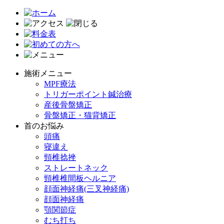
施術メニュー
MPF療法
トリガーポイント鍼治療
産後骨盤矯正
骨盤矯正・猫背矯正
首のお悩み
頭痛
寝違え
頸椎捻挫
ストレートネック
頸椎椎間板ヘルニア
顔面神経痛(三叉神経痛)
顔面神経痛
顎関節症
むち打ち