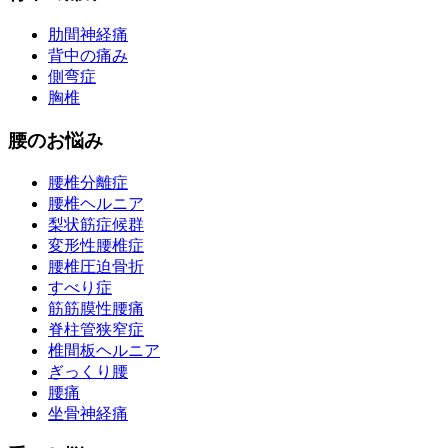
肋間神経痛
背中の痛み
側弯症
胸椎
腰のお悩み
腰椎分離症
腰椎ヘルニア
梨状筋症候群
変形性腰椎症
腰椎圧迫骨折
すべり症
筋筋膜性腰痛
脊柱管狭窄症
椎間板ヘルニア
ぎっくり腰
腰痛
坐骨神経痛