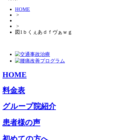
HOME
>
>
図1ｂくぇあｄｆヴぁｗｇ
HOME
料金表
グループ院紹介
患者様の声
初めての方へ