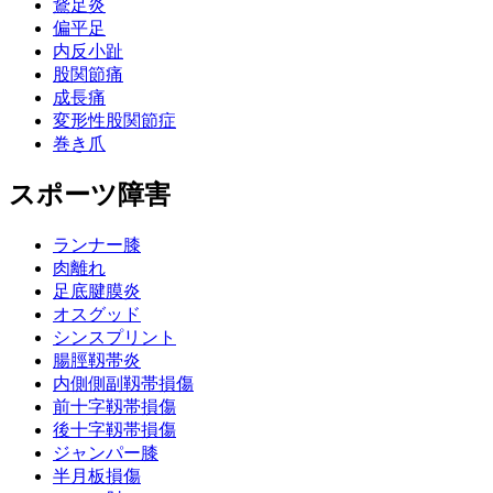
鵞足炎
偏平足
内反小趾
股関節痛
成長痛
変形性股関節症
巻き爪
スポーツ障害
ランナー膝
肉離れ
足底腱膜炎
オスグッド
シンスプリント
腸脛靱帯炎
内側側副靱帯損傷
前十字靱帯損傷
後十字靱帯損傷
ジャンパー膝
半月板損傷