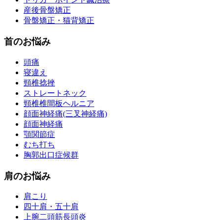
産後骨盤矯正
骨盤矯正・猫背矯正
首のお悩み
頭痛
寝違え
頸椎捻挫
ストレートネック
頸椎椎間板ヘルニア
顔面神経痛(三叉神経痛)
顔面神経痛
顎関節症
むち打ち
胸郭出口症候群
肩のお悩み
肩こり
四十肩・五十肩
上腕二頭筋長頭炎