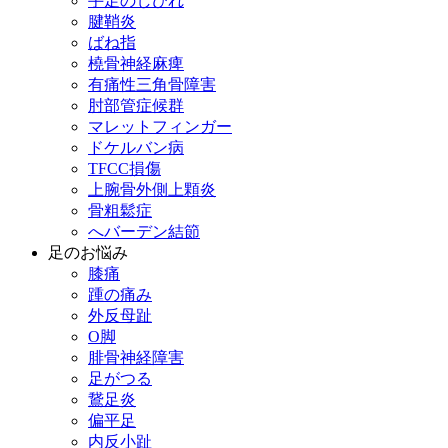
手足のしびれ
腱鞘炎
ばね指
橈骨神経麻痺
有痛性三角骨障害
肘部管症候群
マレットフィンガー
ドケルバン病
TFCC損傷
上腕骨外側上顆炎
骨粗鬆症
へバーデン結節
足のお悩み
膝痛
踵の痛み
外反母趾
О脚
腓骨神経障害
足がつる
鵞足炎
偏平足
内反小趾