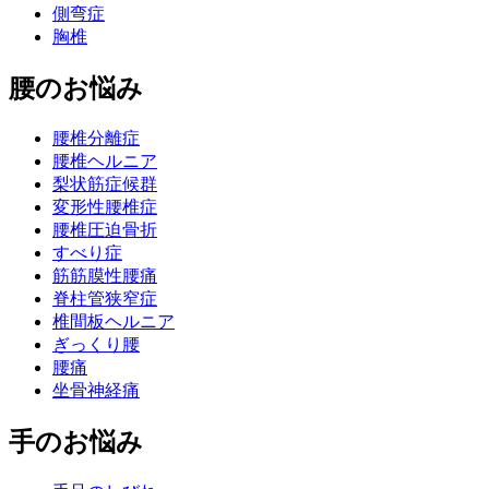
側弯症
胸椎
腰のお悩み
腰椎分離症
腰椎ヘルニア
梨状筋症候群
変形性腰椎症
腰椎圧迫骨折
すべり症
筋筋膜性腰痛
脊柱管狭窄症
椎間板ヘルニア
ぎっくり腰
腰痛
坐骨神経痛
手のお悩み