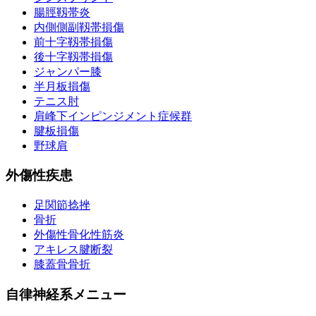
腸脛靱帯炎
内側側副靱帯損傷
前十字靱帯損傷
後十字靱帯損傷
ジャンパー膝
半月板損傷
テニス肘
肩峰下インピンジメント症候群
腱板損傷
野球肩
外傷性疾患
足関節捻挫
骨折
外傷性骨化性筋炎
アキレス腱断裂
膝蓋骨骨折
自律神経系メニュー