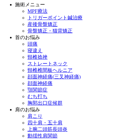
施術メニュー
MPF療法
トリガーポイント鍼治療
産後骨盤矯正
骨盤矯正・猫背矯正
首のお悩み
頭痛
寝違え
頸椎捻挫
ストレートネック
頸椎椎間板ヘルニア
顔面神経痛(三叉神経痛)
顔面神経痛
顎関節症
むち打ち
胸郭出口症候群
肩のお悩み
肩こり
四十肩・五十肩
上腕二頭筋長頭炎
動揺性肩関節