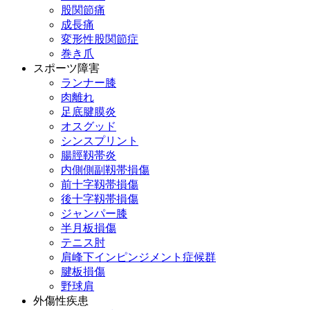
股関節痛
成長痛
変形性股関節症
巻き爪
スポーツ障害
ランナー膝
肉離れ
足底腱膜炎
オスグッド
シンスプリント
腸脛靱帯炎
内側側副靱帯損傷
前十字靱帯損傷
後十字靱帯損傷
ジャンパー膝
半月板損傷
テニス肘
肩峰下インピンジメント症候群
腱板損傷
野球肩
外傷性疾患