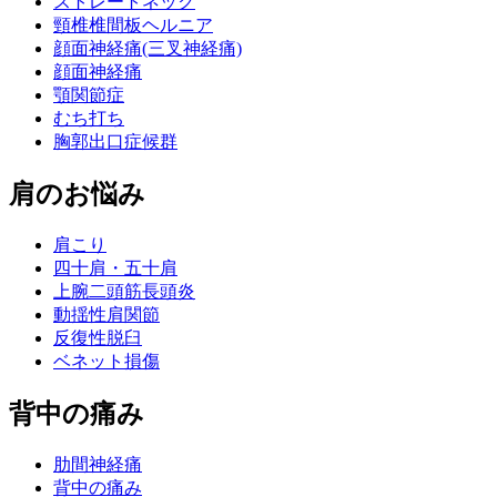
ストレートネック
頸椎椎間板ヘルニア
顔面神経痛(三叉神経痛)
顔面神経痛
顎関節症
むち打ち
胸郭出口症候群
肩のお悩み
肩こり
四十肩・五十肩
上腕二頭筋長頭炎
動揺性肩関節
反復性脱臼
ベネット損傷
背中の痛み
肋間神経痛
背中の痛み