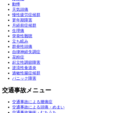
動悸
天気頭痛
慢性疲労症候群
更年期障害
月経前症候群
生理痛
突発性難聴
立ち眩み
群発性頭痛
自律神経失調症
花粉症
起立性調節障害
逆流性食道炎
過敏性腸症候群
パニック障害
交通事故メニュー
交通事故による腰痛症
交通事故による頭痛・めまい
交通事故施術・むちうち