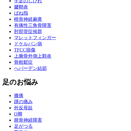
手足のしびれ
腱鞘炎
ばね指
橈骨神経麻痺
有痛性三角骨障害
肘部管症候群
マレットフィンガー
ドケルバン病
TFCC損傷
上腕骨外側上顆炎
骨粗鬆症
へバーデン結節
足のお悩み
膝痛
踵の痛み
外反母趾
О脚
腓骨神経障害
足がつる