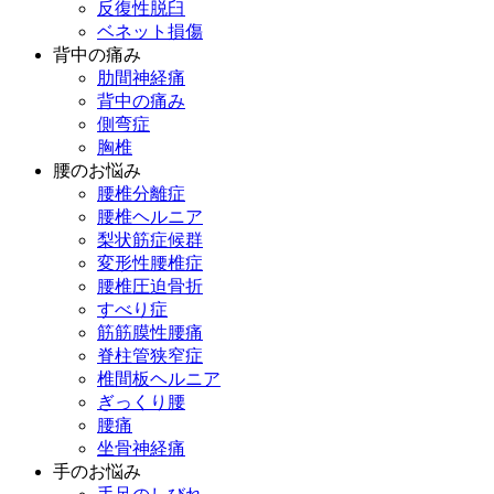
反復性脱臼
ベネット損傷
背中の痛み
肋間神経痛
背中の痛み
側弯症
胸椎
腰のお悩み
腰椎分離症
腰椎ヘルニア
梨状筋症候群
変形性腰椎症
腰椎圧迫骨折
すべり症
筋筋膜性腰痛
脊柱管狭窄症
椎間板ヘルニア
ぎっくり腰
腰痛
坐骨神経痛
手のお悩み