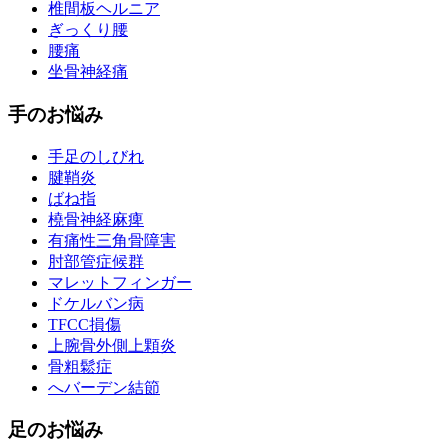
椎間板ヘルニア
ぎっくり腰
腰痛
坐骨神経痛
手のお悩み
手足のしびれ
腱鞘炎
ばね指
橈骨神経麻痺
有痛性三角骨障害
肘部管症候群
マレットフィンガー
ドケルバン病
TFCC損傷
上腕骨外側上顆炎
骨粗鬆症
へバーデン結節
足のお悩み