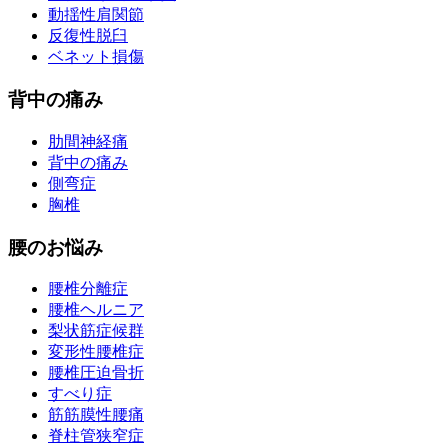
動揺性肩関節
反復性脱臼
ベネット損傷
背中の痛み
肋間神経痛
背中の痛み
側弯症
胸椎
腰のお悩み
腰椎分離症
腰椎ヘルニア
梨状筋症候群
変形性腰椎症
腰椎圧迫骨折
すべり症
筋筋膜性腰痛
脊柱管狭窄症