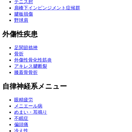
テニス肘
肩峰下インピンジメント症候群
腱板損傷
野球肩
外傷性疾患
足関節捻挫
骨折
外傷性骨化性筋炎
アキレス腱断裂
膝蓋骨骨折
自律神経系メニュー
眼精疲労
メニエール病
めまい・耳鳴り
不眠症
偏頭痛
冷え性