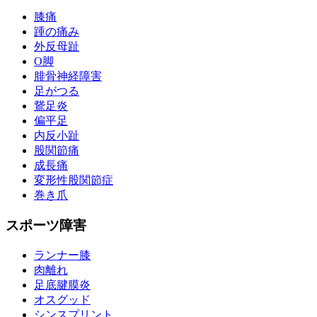
膝痛
踵の痛み
外反母趾
О脚
腓骨神経障害
足がつる
鵞足炎
偏平足
内反小趾
股関節痛
成長痛
変形性股関節症
巻き爪
スポーツ障害
ランナー膝
肉離れ
足底腱膜炎
オスグッド
シンスプリント