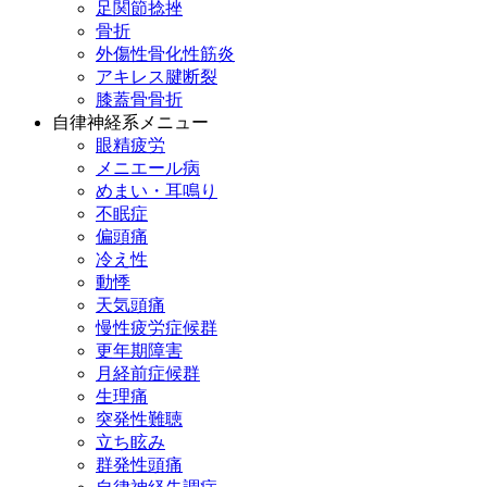
足関節捻挫
骨折
外傷性骨化性筋炎
アキレス腱断裂
膝蓋骨骨折
自律神経系メニュー
眼精疲労
メニエール病
めまい・耳鳴り
不眠症
偏頭痛
冷え性
動悸
天気頭痛
慢性疲労症候群
更年期障害
月経前症候群
生理痛
突発性難聴
立ち眩み
群発性頭痛