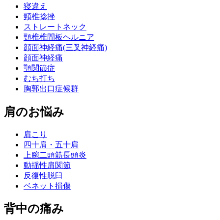
寝違え
頸椎捻挫
ストレートネック
頸椎椎間板ヘルニア
顔面神経痛(三叉神経痛)
顔面神経痛
顎関節症
むち打ち
胸郭出口症候群
肩のお悩み
肩こり
四十肩・五十肩
上腕二頭筋長頭炎
動揺性肩関節
反復性脱臼
ベネット損傷
背中の痛み