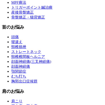
MPF療法
トリガーポイント鍼治療
産後骨盤矯正
骨盤矯正・猫背矯正
首のお悩み
頭痛
寝違え
頸椎捻挫
ストレートネック
頸椎椎間板ヘルニア
顔面神経痛(三叉神経痛)
顔面神経痛
顎関節症
むち打ち
胸郭出口症候群
肩のお悩み
肩こり