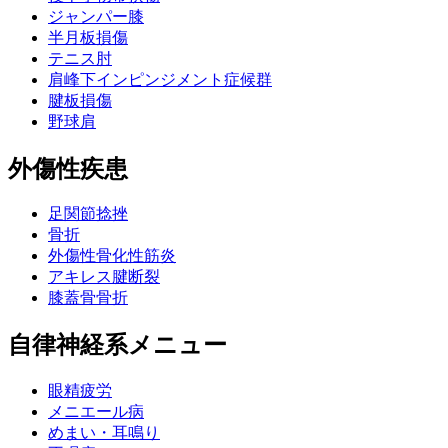
ジャンパー膝
半月板損傷
テニス肘
肩峰下インピンジメント症候群
腱板損傷
野球肩
外傷性疾患
足関節捻挫
骨折
外傷性骨化性筋炎
アキレス腱断裂
膝蓋骨骨折
自律神経系メニュー
眼精疲労
メニエール病
めまい・耳鳴り