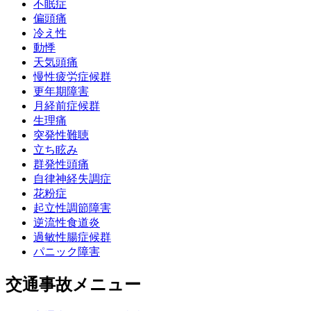
不眠症
偏頭痛
冷え性
動悸
天気頭痛
慢性疲労症候群
更年期障害
月経前症候群
生理痛
突発性難聴
立ち眩み
群発性頭痛
自律神経失調症
花粉症
起立性調節障害
逆流性食道炎
過敏性腸症候群
パニック障害
交通事故メニュー