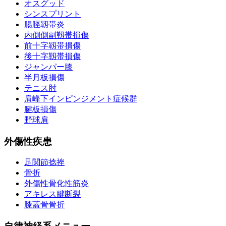
オスグッド
シンスプリント
腸脛靱帯炎
内側側副靱帯損傷
前十字靱帯損傷
後十字靱帯損傷
ジャンパー膝
半月板損傷
テニス肘
肩峰下インピンジメント症候群
腱板損傷
野球肩
外傷性疾患
足関節捻挫
骨折
外傷性骨化性筋炎
アキレス腱断裂
膝蓋骨骨折