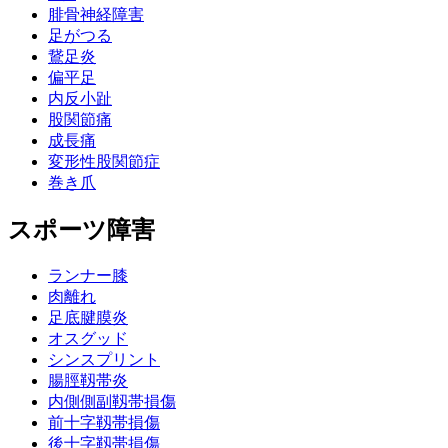
腓骨神経障害
足がつる
鵞足炎
偏平足
内反小趾
股関節痛
成長痛
変形性股関節症
巻き爪
スポーツ障害
ランナー膝
肉離れ
足底腱膜炎
オスグッド
シンスプリント
腸脛靱帯炎
内側側副靱帯損傷
前十字靱帯損傷
後十字靱帯損傷