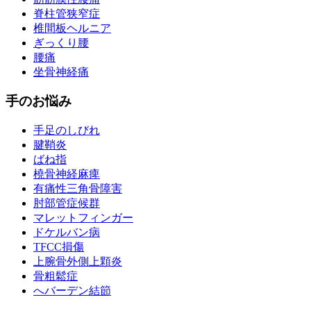
脊柱管狭窄症
椎間板ヘルニア
ぎっくり腰
腰痛
坐骨神経痛
手のお悩み
手足のしびれ
腱鞘炎
ばね指
橈骨神経麻痺
有痛性三角骨障害
肘部管症候群
マレットフィンガー
ドケルバン病
TFCC損傷
上腕骨外側上顆炎
骨粗鬆症
へバーデン結節