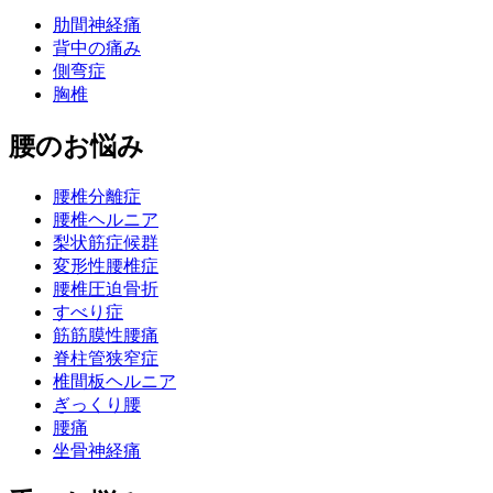
肋間神経痛
背中の痛み
側弯症
胸椎
腰のお悩み
腰椎分離症
腰椎ヘルニア
梨状筋症候群
変形性腰椎症
腰椎圧迫骨折
すべり症
筋筋膜性腰痛
脊柱管狭窄症
椎間板ヘルニア
ぎっくり腰
腰痛
坐骨神経痛