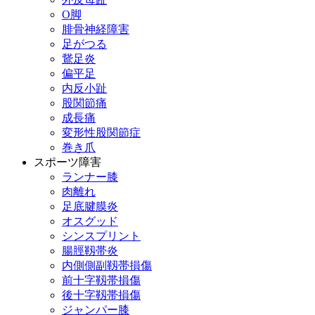
О脚
腓骨神経障害
足がつる
鵞足炎
偏平足
内反小趾
股関節痛
成長痛
変形性股関節症
巻き爪
スポーツ障害
ランナー膝
肉離れ
足底腱膜炎
オスグッド
シンスプリント
腸脛靱帯炎
内側側副靱帯損傷
前十字靱帯損傷
後十字靱帯損傷
ジャンパー膝