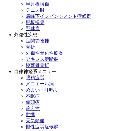
半月板損傷
テニス肘
肩峰下インピンジメント症候群
腱板損傷
野球肩
外傷性疾患
足関節捻挫
骨折
外傷性骨化性筋炎
アキレス腱断裂
膝蓋骨骨折
自律神経系メニュー
眼精疲労
メニエール病
めまい・耳鳴り
不眠症
偏頭痛
冷え性
動悸
天気頭痛
慢性疲労症候群