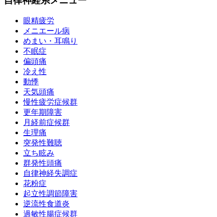
自律神経系メニュー
眼精疲労
メニエール病
めまい・耳鳴り
不眠症
偏頭痛
冷え性
動悸
天気頭痛
慢性疲労症候群
更年期障害
月経前症候群
生理痛
突発性難聴
立ち眩み
群発性頭痛
自律神経失調症
花粉症
起立性調節障害
逆流性食道炎
過敏性腸症候群