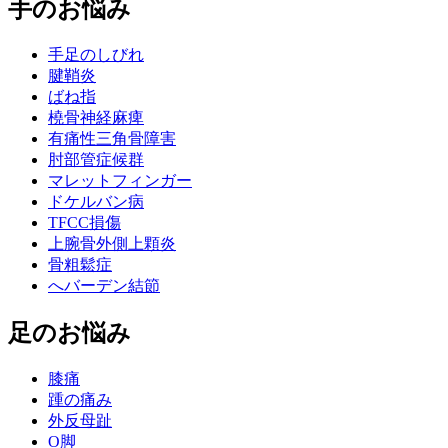
手のお悩み
手足のしびれ
腱鞘炎
ばね指
橈骨神経麻痺
有痛性三角骨障害
肘部管症候群
マレットフィンガー
ドケルバン病
TFCC損傷
上腕骨外側上顆炎
骨粗鬆症
へバーデン結節
足のお悩み
膝痛
踵の痛み
外反母趾
О脚