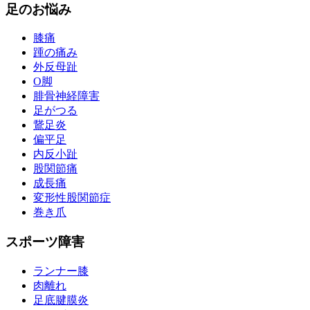
足のお悩み
膝痛
踵の痛み
外反母趾
О脚
腓骨神経障害
足がつる
鵞足炎
偏平足
内反小趾
股関節痛
成長痛
変形性股関節症
巻き爪
スポーツ障害
ランナー膝
肉離れ
足底腱膜炎