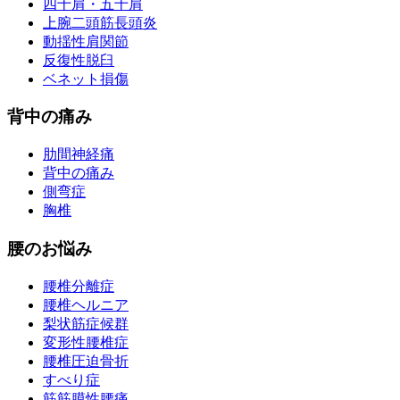
四十肩・五十肩
上腕二頭筋長頭炎
動揺性肩関節
反復性脱臼
ベネット損傷
背中の痛み
肋間神経痛
背中の痛み
側弯症
胸椎
腰のお悩み
腰椎分離症
腰椎ヘルニア
梨状筋症候群
変形性腰椎症
腰椎圧迫骨折
すべり症
筋筋膜性腰痛