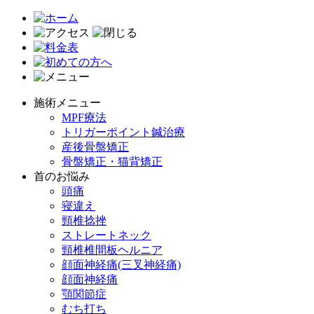
施術メニュー
MPF療法
トリガーポイント鍼治療
産後骨盤矯正
骨盤矯正・猫背矯正
首のお悩み
頭痛
寝違え
頸椎捻挫
ストレートネック
頸椎椎間板ヘルニア
顔面神経痛(三叉神経痛)
顔面神経痛
顎関節症
むち打ち