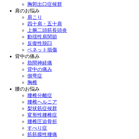
胸郭出口症候群
肩のお悩み
肩こり
四十肩・五十肩
上腕二頭筋長頭炎
動揺性肩関節
反復性脱臼
ベネット損傷
背中の痛み
肋間神経痛
背中の痛み
側弯症
胸椎
腰のお悩み
腰椎分離症
腰椎ヘルニア
梨状筋症候群
変形性腰椎症
腰椎圧迫骨折
すべり症
筋筋膜性腰痛