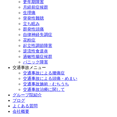
更年期障害
月経前症候群
生理痛
突発性難聴
立ち眩み
群発性頭痛
自律神経失調症
花粉症
起立性調節障害
逆流性食道炎
過敏性腸症候群
パニック障害
交通事故メニュー
交通事故による腰痛症
交通事故による頭痛・めまい
交通事故施術・むちうち
交通事故治療に関して
グループ院紹介
ブログ
よくある質問
会社概要