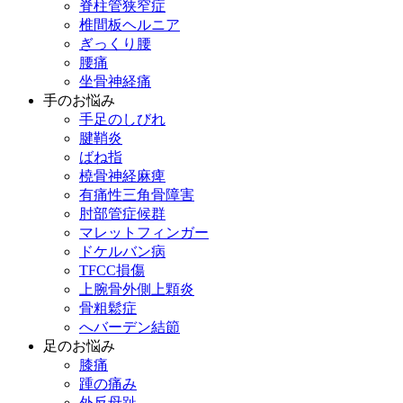
脊柱管狭窄症
椎間板ヘルニア
ぎっくり腰
腰痛
坐骨神経痛
手のお悩み
手足のしびれ
腱鞘炎
ばね指
橈骨神経麻痺
有痛性三角骨障害
肘部管症候群
マレットフィンガー
ドケルバン病
TFCC損傷
上腕骨外側上顆炎
骨粗鬆症
へバーデン結節
足のお悩み
膝痛
踵の痛み
外反母趾