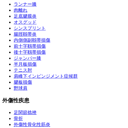
ランナー膝
肉離れ
足底腱膜炎
オスグッド
シンスプリント
腸脛靱帯炎
内側側副靱帯損傷
前十字靱帯損傷
後十字靱帯損傷
ジャンパー膝
半月板損傷
テニス肘
肩峰下インピンジメント症候群
腱板損傷
野球肩
外傷性疾患
足関節捻挫
骨折
外傷性骨化性筋炎