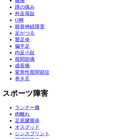
膝痛
踵の痛み
外反母趾
О脚
腓骨神経障害
足がつる
鵞足炎
偏平足
内反小趾
股関節痛
成長痛
変形性股関節症
巻き爪
スポーツ障害
ランナー膝
肉離れ
足底腱膜炎
オスグッド
シンスプリント