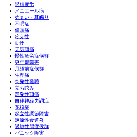
眼精疲労
メニエール病
めまい・耳鳴り
不眠症
偏頭痛
冷え性
動悸
天気頭痛
慢性疲労症候群
更年期障害
月経前症候群
生理痛
突発性難聴
立ち眩み
群発性頭痛
自律神経失調症
花粉症
起立性調節障害
逆流性食道炎
過敏性腸症候群
パニック障害