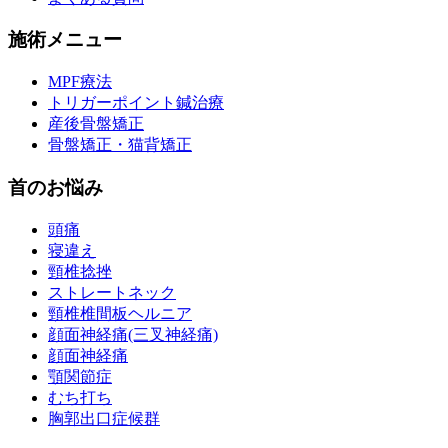
施術メニュー
MPF療法
トリガーポイント鍼治療
産後骨盤矯正
骨盤矯正・猫背矯正
首のお悩み
頭痛
寝違え
頸椎捻挫
ストレートネック
頸椎椎間板ヘルニア
顔面神経痛(三叉神経痛)
顔面神経痛
顎関節症
むち打ち
胸郭出口症候群