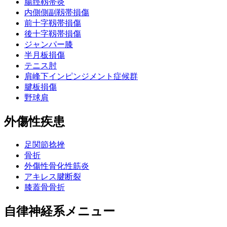
腸脛靱帯炎
内側側副靱帯損傷
前十字靱帯損傷
後十字靱帯損傷
ジャンパー膝
半月板損傷
テニス肘
肩峰下インピンジメント症候群
腱板損傷
野球肩
外傷性疾患
足関節捻挫
骨折
外傷性骨化性筋炎
アキレス腱断裂
膝蓋骨骨折
自律神経系メニュー