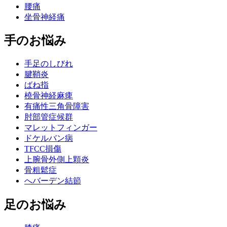
腰痛
坐骨神経痛
手のお悩み
手足のしびれ
腱鞘炎
ばね指
橈骨神経麻痺
有痛性三角骨障害
肘部管症候群
マレットフィンガー
ドケルバン病
TFCC損傷
上腕骨外側上顆炎
骨粗鬆症
へバーデン結節
足のお悩み