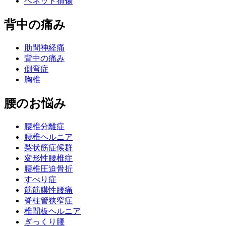
ベネット損傷
背中の痛み
肋間神経痛
背中の痛み
側弯症
胸椎
腰のお悩み
腰椎分離症
腰椎ヘルニア
梨状筋症候群
変形性腰椎症
腰椎圧迫骨折
すべり症
筋筋膜性腰痛
脊柱管狭窄症
椎間板ヘルニア
ぎっくり腰