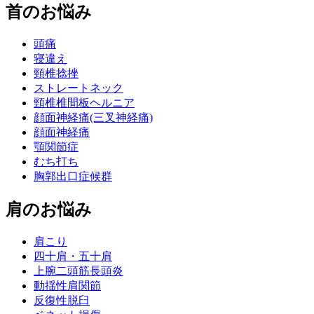
首のお悩み
頭痛
寝違え
頸椎捻挫
ストレートネック
頸椎椎間板ヘルニア
顔面神経痛(三叉神経痛)
顔面神経痛
顎関節症
むち打ち
胸郭出口症候群
肩のお悩み
肩こり
四十肩・五十肩
上腕二頭筋長頭炎
動揺性肩関節
反復性脱臼