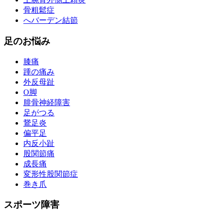
骨粗鬆症
へバーデン結節
足のお悩み
膝痛
踵の痛み
外反母趾
О脚
腓骨神経障害
足がつる
鵞足炎
偏平足
内反小趾
股関節痛
成長痛
変形性股関節症
巻き爪
スポーツ障害