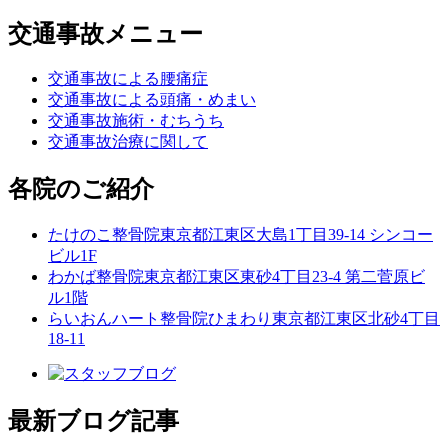
交通事故メニュー
交通事故による腰痛症
交通事故による頭痛・めまい
交通事故施術・むちうち
交通事故治療に関して
各院のご紹介
たけのこ整骨院
東京都江東区大島1丁目39-14 シンコー
ビル1F
わかば整骨院
東京都江東区東砂4丁目23-4 第二菅原ビ
ル1階
らいおんハート整骨院ひまわり
東京都江東区北砂4丁目
18-11
最新ブログ記事