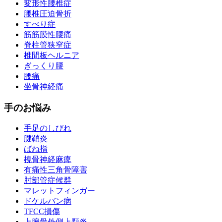
変形性腰椎症
腰椎圧迫骨折
すべり症
筋筋膜性腰痛
脊柱管狭窄症
椎間板ヘルニア
ぎっくり腰
腰痛
坐骨神経痛
手のお悩み
手足のしびれ
腱鞘炎
ばね指
橈骨神経麻痺
有痛性三角骨障害
肘部管症候群
マレットフィンガー
ドケルバン病
TFCC損傷
上腕骨外側上顆炎