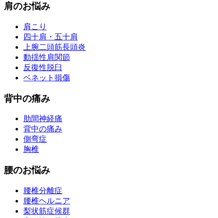
肩のお悩み
肩こり
四十肩・五十肩
上腕二頭筋長頭炎
動揺性肩関節
反復性脱臼
ベネット損傷
背中の痛み
肋間神経痛
背中の痛み
側弯症
胸椎
腰のお悩み
腰椎分離症
腰椎ヘルニア
梨状筋症候群