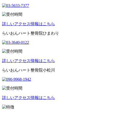
詳しいアクセス情報はこちら
らいおんハート整骨院ひまわり
詳しいアクセス情報はこちら
らいおんハート整骨院小松川
詳しいアクセス情報はこちら