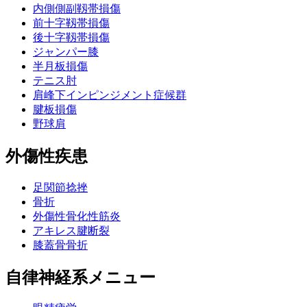
内側側副靱帯損傷
前十字靱帯損傷
後十字靱帯損傷
ジャンパー膝
半月板損傷
テニス肘
肩峰下インピンジメント症候群
腱板損傷
野球肩
外傷性疾患
足関節捻挫
骨折
外傷性骨化性筋炎
アキレス腱断裂
膝蓋骨骨折
自律神経系メニュー