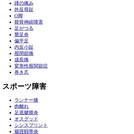
踵の痛み
外反母趾
О脚
腓骨神経障害
足がつる
鵞足炎
偏平足
内反小趾
股関節痛
成長痛
変形性股関節症
巻き爪
スポーツ障害
ランナー膝
肉離れ
足底腱膜炎
オスグッド
シンスプリント
腸脛靱帯炎