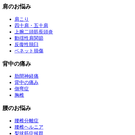
肩のお悩み
肩こり
四十肩・五十肩
上腕二頭筋長頭炎
動揺性肩関節
反復性脱臼
ベネット損傷
背中の痛み
肋間神経痛
背中の痛み
側弯症
胸椎
腰のお悩み
腰椎分離症
腰椎ヘルニア
梨状筋症候群