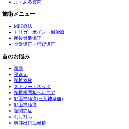
よくある質問
施術メニュー
MPF療法
トリガーポイント鍼治療
産後骨盤矯正
骨盤矯正・猫背矯正
首のお悩み
頭痛
寝違え
頸椎捻挫
ストレートネック
頸椎椎間板ヘルニア
顔面神経痛(三叉神経痛)
顔面神経痛
顎関節症
むち打ち
胸郭出口症候群