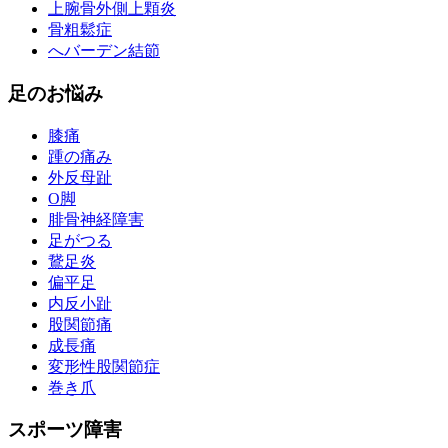
上腕骨外側上顆炎
骨粗鬆症
へバーデン結節
足のお悩み
膝痛
踵の痛み
外反母趾
О脚
腓骨神経障害
足がつる
鵞足炎
偏平足
内反小趾
股関節痛
成長痛
変形性股関節症
巻き爪
スポーツ障害