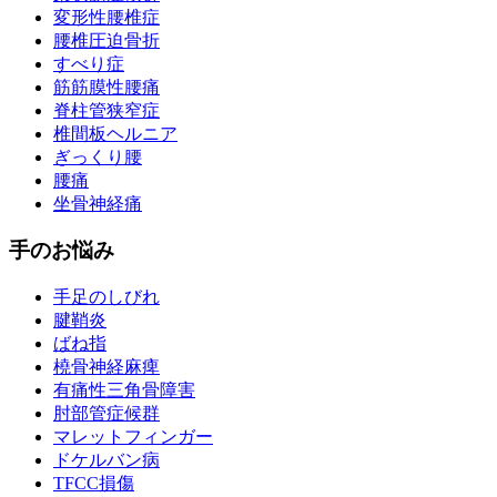
変形性腰椎症
腰椎圧迫骨折
すべり症
筋筋膜性腰痛
脊柱管狭窄症
椎間板ヘルニア
ぎっくり腰
腰痛
坐骨神経痛
手のお悩み
手足のしびれ
腱鞘炎
ばね指
橈骨神経麻痺
有痛性三角骨障害
肘部管症候群
マレットフィンガー
ドケルバン病
TFCC損傷