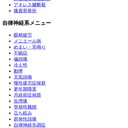
アキレス腱断裂
膝蓋骨骨折
自律神経系メニュー
眼精疲労
メニエール病
めまい・耳鳴り
不眠症
偏頭痛
冷え性
動悸
天気頭痛
慢性疲労症候群
更年期障害
月経前症候群
生理痛
突発性難聴
立ち眩み
群発性頭痛
自律神経失調症