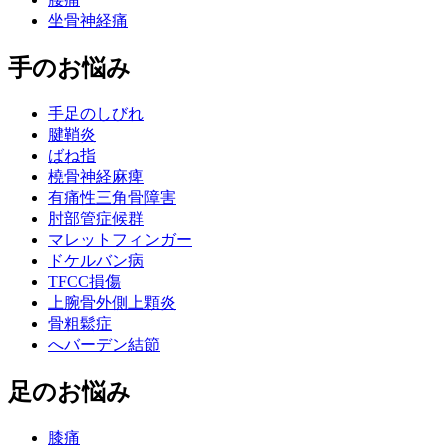
坐骨神経痛
手のお悩み
手足のしびれ
腱鞘炎
ばね指
橈骨神経麻痺
有痛性三角骨障害
肘部管症候群
マレットフィンガー
ドケルバン病
TFCC損傷
上腕骨外側上顆炎
骨粗鬆症
へバーデン結節
足のお悩み
膝痛