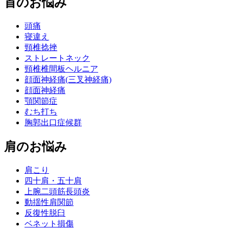
首のお悩み
頭痛
寝違え
頸椎捻挫
ストレートネック
頸椎椎間板ヘルニア
顔面神経痛(三叉神経痛)
顔面神経痛
顎関節症
むち打ち
胸郭出口症候群
肩のお悩み
肩こり
四十肩・五十肩
上腕二頭筋長頭炎
動揺性肩関節
反復性脱臼
ベネット損傷