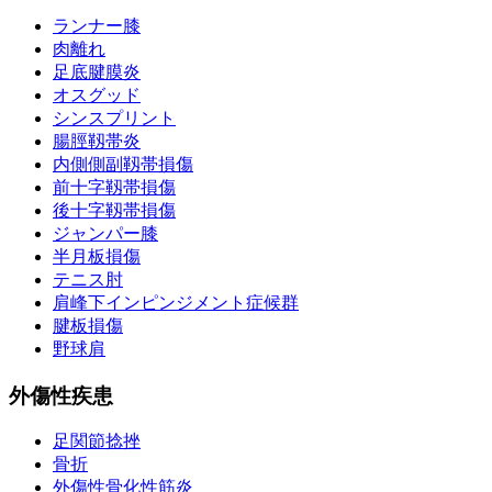
ランナー膝
肉離れ
足底腱膜炎
オスグッド
シンスプリント
腸脛靱帯炎
内側側副靱帯損傷
前十字靱帯損傷
後十字靱帯損傷
ジャンパー膝
半月板損傷
テニス肘
肩峰下インピンジメント症候群
腱板損傷
野球肩
外傷性疾患
足関節捻挫
骨折
外傷性骨化性筋炎