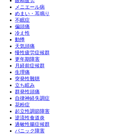
眼精疲労
メニエール病
めまい・耳鳴り
不眠症
偏頭痛
冷え性
動悸
天気頭痛
慢性疲労症候群
更年期障害
月経前症候群
生理痛
突発性難聴
立ち眩み
群発性頭痛
自律神経失調症
花粉症
起立性調節障害
逆流性食道炎
過敏性腸症候群
パニック障害