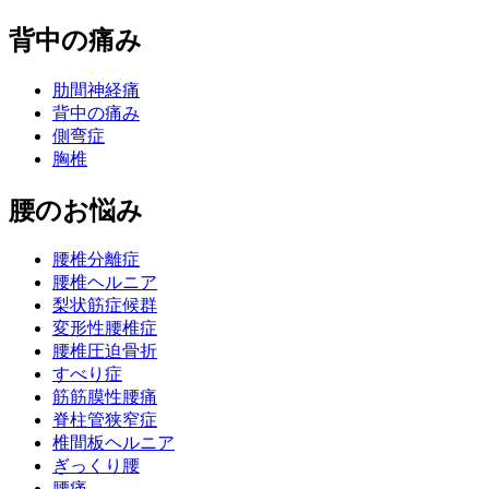
背中の痛み
肋間神経痛
背中の痛み
側弯症
胸椎
腰のお悩み
腰椎分離症
腰椎ヘルニア
梨状筋症候群
変形性腰椎症
腰椎圧迫骨折
すべり症
筋筋膜性腰痛
脊柱管狭窄症
椎間板ヘルニア
ぎっくり腰
腰痛