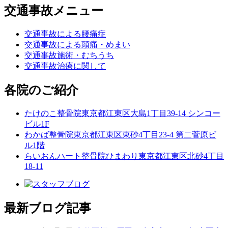
交通事故メニュー
交通事故による腰痛症
交通事故による頭痛・めまい
交通事故施術・むちうち
交通事故治療に関して
各院のご紹介
たけのこ整骨院
東京都江東区大島1丁目39-14 シンコー
ビル1F
わかば整骨院
東京都江東区東砂4丁目23-4 第二菅原ビ
ル1階
らいおんハート整骨院ひまわり
東京都江東区北砂4丁目
18-11
最新ブログ記事