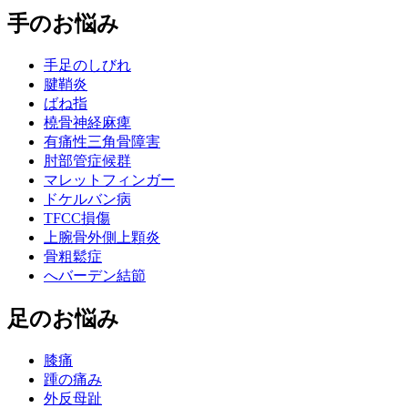
手のお悩み
手足のしびれ
腱鞘炎
ばね指
橈骨神経麻痺
有痛性三角骨障害
肘部管症候群
マレットフィンガー
ドケルバン病
TFCC損傷
上腕骨外側上顆炎
骨粗鬆症
へバーデン結節
足のお悩み
膝痛
踵の痛み
外反母趾