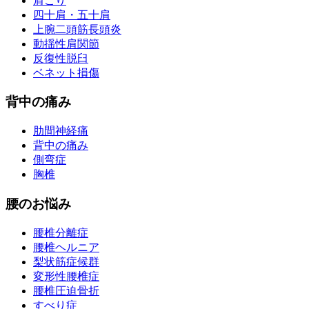
肩こり
四十肩・五十肩
上腕二頭筋長頭炎
動揺性肩関節
反復性脱臼
ベネット損傷
背中の痛み
肋間神経痛
背中の痛み
側弯症
胸椎
腰のお悩み
腰椎分離症
腰椎ヘルニア
梨状筋症候群
変形性腰椎症
腰椎圧迫骨折
すべり症