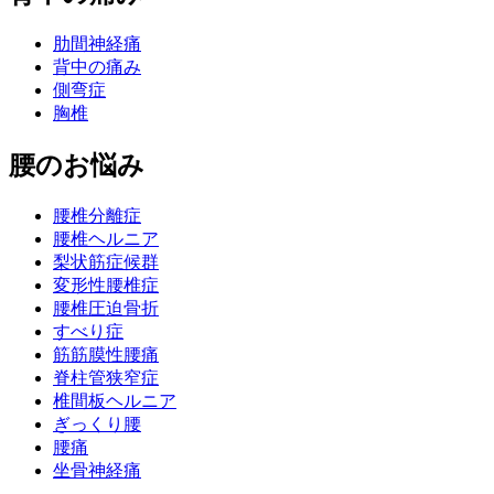
肋間神経痛
背中の痛み
側弯症
胸椎
腰のお悩み
腰椎分離症
腰椎ヘルニア
梨状筋症候群
変形性腰椎症
腰椎圧迫骨折
すべり症
筋筋膜性腰痛
脊柱管狭窄症
椎間板ヘルニア
ぎっくり腰
腰痛
坐骨神経痛