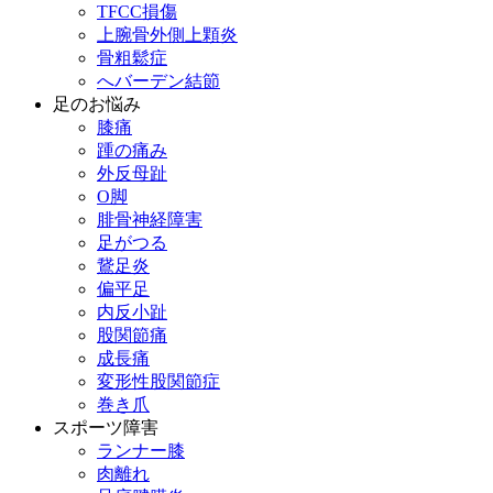
TFCC損傷
上腕骨外側上顆炎
骨粗鬆症
へバーデン結節
足のお悩み
膝痛
踵の痛み
外反母趾
О脚
腓骨神経障害
足がつる
鵞足炎
偏平足
内反小趾
股関節痛
成長痛
変形性股関節症
巻き爪
スポーツ障害
ランナー膝
肉離れ