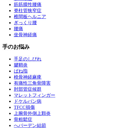
筋筋膜性腰痛
脊柱管狭窄症
椎間板ヘルニア
ぎっくり腰
腰痛
坐骨神経痛
手のお悩み
手足のしびれ
腱鞘炎
ばね指
橈骨神経麻痺
有痛性三角骨障害
肘部管症候群
マレットフィンガー
ドケルバン病
TFCC損傷
上腕骨外側上顆炎
骨粗鬆症
へバーデン結節