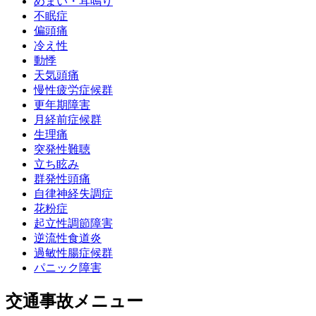
めまい・耳鳴り
不眠症
偏頭痛
冷え性
動悸
天気頭痛
慢性疲労症候群
更年期障害
月経前症候群
生理痛
突発性難聴
立ち眩み
群発性頭痛
自律神経失調症
花粉症
起立性調節障害
逆流性食道炎
過敏性腸症候群
パニック障害
交通事故メニュー