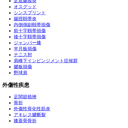
足底腱膜炎
オスグッド
シンスプリント
腸脛靱帯炎
内側側副靱帯損傷
前十字靱帯損傷
後十字靱帯損傷
ジャンパー膝
半月板損傷
テニス肘
肩峰下インピンジメント症候群
腱板損傷
野球肩
外傷性疾患
足関節捻挫
骨折
外傷性骨化性筋炎
アキレス腱断裂
膝蓋骨骨折