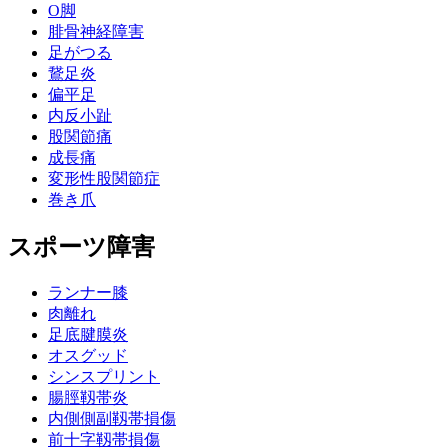
О脚
腓骨神経障害
足がつる
鵞足炎
偏平足
内反小趾
股関節痛
成長痛
変形性股関節症
巻き爪
スポーツ障害
ランナー膝
肉離れ
足底腱膜炎
オスグッド
シンスプリント
腸脛靱帯炎
内側側副靱帯損傷
前十字靱帯損傷