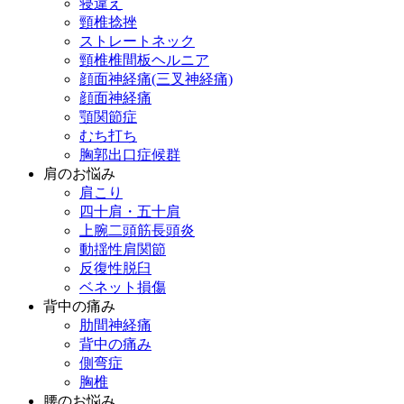
寝違え
頸椎捻挫
ストレートネック
頸椎椎間板ヘルニア
顔面神経痛(三叉神経痛)
顔面神経痛
顎関節症
むち打ち
胸郭出口症候群
肩のお悩み
肩こり
四十肩・五十肩
上腕二頭筋長頭炎
動揺性肩関節
反復性脱臼
ベネット損傷
背中の痛み
肋間神経痛
背中の痛み
側弯症
胸椎
腰のお悩み