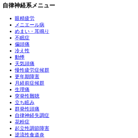
自律神経系メニュー
眼精疲労
メニエール病
めまい・耳鳴り
不眠症
偏頭痛
冷え性
動悸
天気頭痛
慢性疲労症候群
更年期障害
月経前症候群
生理痛
突発性難聴
立ち眩み
群発性頭痛
自律神経失調症
花粉症
起立性調節障害
逆流性食道炎