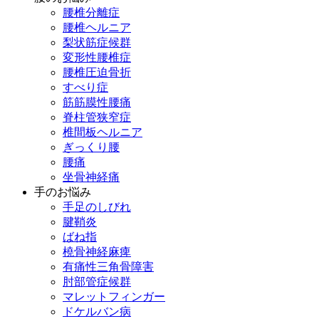
腰椎分離症
腰椎ヘルニア
梨状筋症候群
変形性腰椎症
腰椎圧迫骨折
すべり症
筋筋膜性腰痛
脊柱管狭窄症
椎間板ヘルニア
ぎっくり腰
腰痛
坐骨神経痛
手のお悩み
手足のしびれ
腱鞘炎
ばね指
橈骨神経麻痺
有痛性三角骨障害
肘部管症候群
マレットフィンガー
ドケルバン病