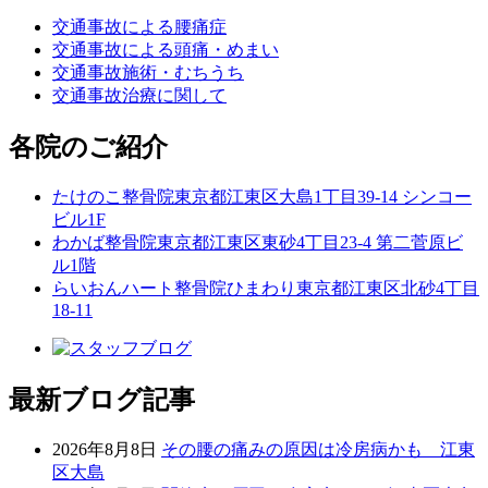
交通事故による腰痛症
交通事故による頭痛・めまい
交通事故施術・むちうち
交通事故治療に関して
各院のご紹介
たけのこ整骨院
東京都江東区大島1丁目39-14 シンコー
ビル1F
わかば整骨院
東京都江東区東砂4丁目23-4 第二菅原ビ
ル1階
らいおんハート整骨院ひまわり
東京都江東区北砂4丁目
18-11
最新ブログ記事
2026年8月8日
その腰の痛みの原因は冷房病かも 江東
区大島