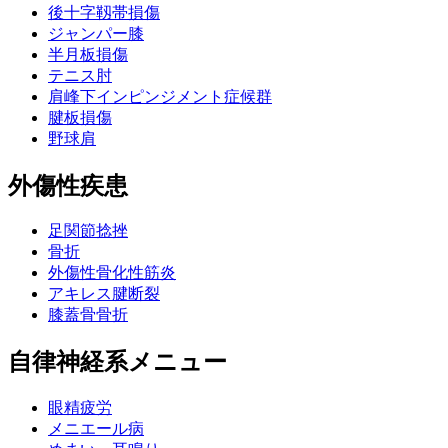
後十字靱帯損傷
ジャンパー膝
半月板損傷
テニス肘
肩峰下インピンジメント症候群
腱板損傷
野球肩
外傷性疾患
足関節捻挫
骨折
外傷性骨化性筋炎
アキレス腱断裂
膝蓋骨骨折
自律神経系メニュー
眼精疲労
メニエール病