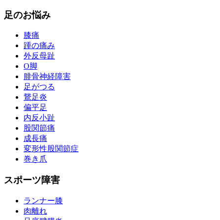
足のお悩み
膝痛
踵の痛み
外反母趾
О脚
腓骨神経障害
足がつる
鵞足炎
偏平足
内反小趾
股関節痛
成長痛
変形性股関節症
巻き爪
スポーツ障害
ランナー膝
肉離れ