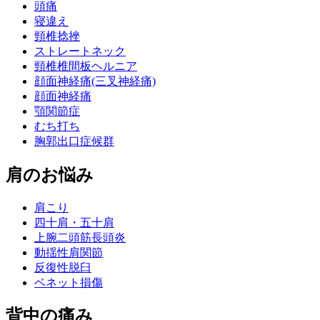
頭痛
寝違え
頸椎捻挫
ストレートネック
頸椎椎間板ヘルニア
顔面神経痛(三叉神経痛)
顔面神経痛
顎関節症
むち打ち
胸郭出口症候群
肩のお悩み
肩こり
四十肩・五十肩
上腕二頭筋長頭炎
動揺性肩関節
反復性脱臼
ベネット損傷
背中の痛み