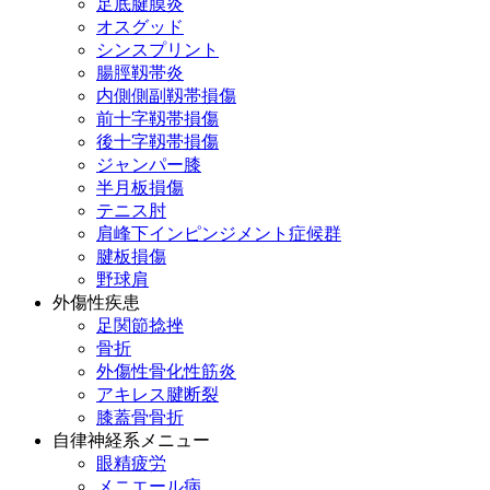
足底腱膜炎
オスグッド
シンスプリント
腸脛靱帯炎
内側側副靱帯損傷
前十字靱帯損傷
後十字靱帯損傷
ジャンパー膝
半月板損傷
テニス肘
肩峰下インピンジメント症候群
腱板損傷
野球肩
外傷性疾患
足関節捻挫
骨折
外傷性骨化性筋炎
アキレス腱断裂
膝蓋骨骨折
自律神経系メニュー
眼精疲労
メニエール病