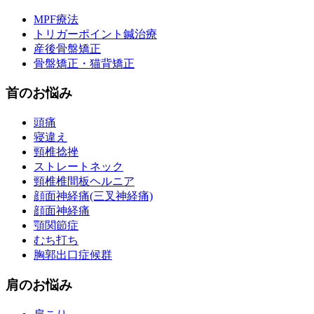
MPF療法
トリガーポイント鍼治療
産後骨盤矯正
骨盤矯正・猫背矯正
首のお悩み
頭痛
寝違え
頸椎捻挫
ストレートネック
頸椎椎間板ヘルニア
顔面神経痛(三叉神経痛)
顔面神経痛
顎関節症
むち打ち
胸郭出口症候群
肩のお悩み