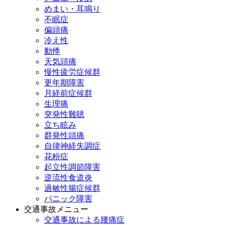
めまい・耳鳴り
不眠症
偏頭痛
冷え性
動悸
天気頭痛
慢性疲労症候群
更年期障害
月経前症候群
生理痛
突発性難聴
立ち眩み
群発性頭痛
自律神経失調症
花粉症
起立性調節障害
逆流性食道炎
過敏性腸症候群
パニック障害
交通事故メニュー
交通事故による腰痛症