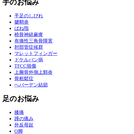
手のお悩み
手足のしびれ
腱鞘炎
ばね指
橈骨神経麻痺
有痛性三角骨障害
肘部管症候群
マレットフィンガー
ドケルバン病
TFCC損傷
上腕骨外側上顆炎
骨粗鬆症
へバーデン結節
足のお悩み
膝痛
踵の痛み
外反母趾
О脚