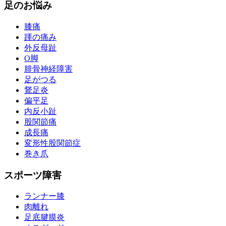
足のお悩み
膝痛
踵の痛み
外反母趾
О脚
腓骨神経障害
足がつる
鵞足炎
偏平足
内反小趾
股関節痛
成長痛
変形性股関節症
巻き爪
スポーツ障害
ランナー膝
肉離れ
足底腱膜炎