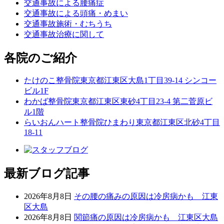
交通事故による腰痛症
交通事故による頭痛・めまい
交通事故施術・むちうち
交通事故治療に関して
各院のご紹介
たけのこ整骨院
東京都江東区大島1丁目39-14 シンコー
ビル1F
わかば整骨院
東京都江東区東砂4丁目23-4 第二菅原ビ
ル1階
らいおんハート整骨院ひまわり
東京都江東区北砂4丁目
18-11
最新ブログ記事
2026年8月8日
その腰の痛みの原因は冷房病かも 江東
区大島
2026年8月8日
関節痛の原因は冷房病かも 江東区大島