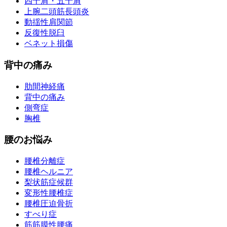
四十肩・五十肩
上腕二頭筋長頭炎
動揺性肩関節
反復性脱臼
ベネット損傷
背中の痛み
肋間神経痛
背中の痛み
側弯症
胸椎
腰のお悩み
腰椎分離症
腰椎ヘルニア
梨状筋症候群
変形性腰椎症
腰椎圧迫骨折
すべり症
筋筋膜性腰痛