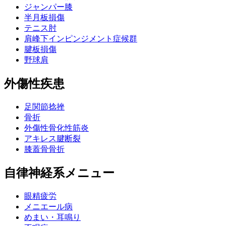
ジャンパー膝
半月板損傷
テニス肘
肩峰下インピンジメント症候群
腱板損傷
野球肩
外傷性疾患
足関節捻挫
骨折
外傷性骨化性筋炎
アキレス腱断裂
膝蓋骨骨折
自律神経系メニュー
眼精疲労
メニエール病
めまい・耳鳴り