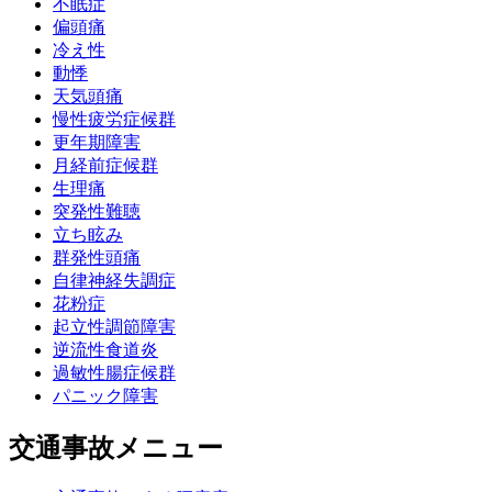
不眠症
偏頭痛
冷え性
動悸
天気頭痛
慢性疲労症候群
更年期障害
月経前症候群
生理痛
突発性難聴
立ち眩み
群発性頭痛
自律神経失調症
花粉症
起立性調節障害
逆流性食道炎
過敏性腸症候群
パニック障害
交通事故メニュー