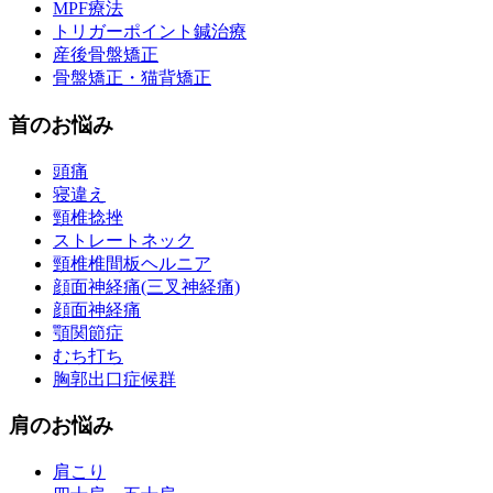
MPF療法
トリガーポイント鍼治療
産後骨盤矯正
骨盤矯正・猫背矯正
首のお悩み
頭痛
寝違え
頸椎捻挫
ストレートネック
頸椎椎間板ヘルニア
顔面神経痛(三叉神経痛)
顔面神経痛
顎関節症
むち打ち
胸郭出口症候群
肩のお悩み
肩こり