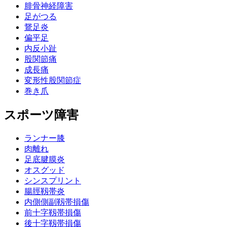
腓骨神経障害
足がつる
鵞足炎
偏平足
内反小趾
股関節痛
成長痛
変形性股関節症
巻き爪
スポーツ障害
ランナー膝
肉離れ
足底腱膜炎
オスグッド
シンスプリント
腸脛靱帯炎
内側側副靱帯損傷
前十字靱帯損傷
後十字靱帯損傷