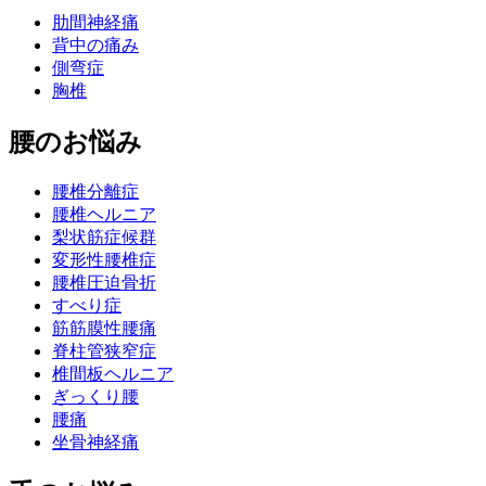
肋間神経痛
背中の痛み
側弯症
胸椎
腰のお悩み
腰椎分離症
腰椎ヘルニア
梨状筋症候群
変形性腰椎症
腰椎圧迫骨折
すべり症
筋筋膜性腰痛
脊柱管狭窄症
椎間板ヘルニア
ぎっくり腰
腰痛
坐骨神経痛