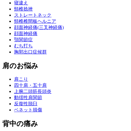
寝違え
頸椎捻挫
ストレートネック
頸椎椎間板ヘルニア
顔面神経痛(三叉神経痛)
顔面神経痛
顎関節症
むち打ち
胸郭出口症候群
肩のお悩み
肩こり
四十肩・五十肩
上腕二頭筋長頭炎
動揺性肩関節
反復性脱臼
ベネット損傷
背中の痛み