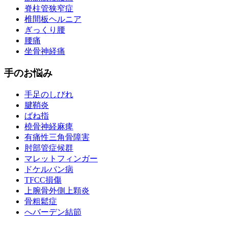
脊柱管狭窄症
椎間板ヘルニア
ぎっくり腰
腰痛
坐骨神経痛
手のお悩み
手足のしびれ
腱鞘炎
ばね指
橈骨神経麻痺
有痛性三角骨障害
肘部管症候群
マレットフィンガー
ドケルバン病
TFCC損傷
上腕骨外側上顆炎
骨粗鬆症
へバーデン結節