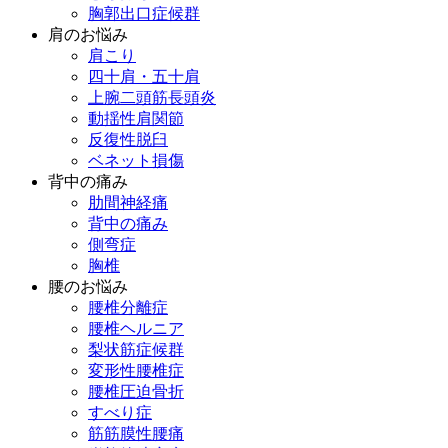
胸郭出口症候群
肩のお悩み
肩こり
四十肩・五十肩
上腕二頭筋長頭炎
動揺性肩関節
反復性脱臼
ベネット損傷
背中の痛み
肋間神経痛
背中の痛み
側弯症
胸椎
腰のお悩み
腰椎分離症
腰椎ヘルニア
梨状筋症候群
変形性腰椎症
腰椎圧迫骨折
すべり症
筋筋膜性腰痛