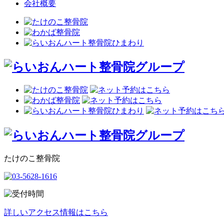
会社概要
たけのこ整骨院
詳しいアクセス情報はこちら