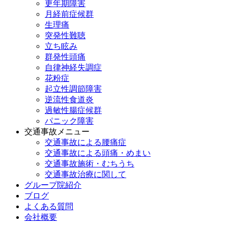
更年期障害
月経前症候群
生理痛
突発性難聴
立ち眩み
群発性頭痛
自律神経失調症
花粉症
起立性調節障害
逆流性食道炎
過敏性腸症候群
パニック障害
交通事故メニュー
交通事故による腰痛症
交通事故による頭痛・めまい
交通事故施術・むちうち
交通事故治療に関して
グループ院紹介
ブログ
よくある質問
会社概要