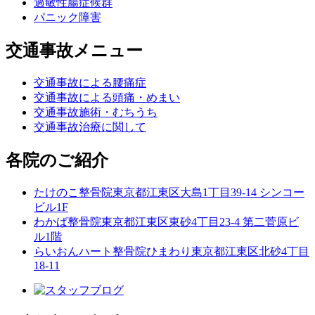
過敏性腸症候群
パニック障害
交通事故メニュー
交通事故による腰痛症
交通事故による頭痛・めまい
交通事故施術・むちうち
交通事故治療に関して
各院のご紹介
たけのこ整骨院
東京都江東区大島1丁目39-14 シンコー
ビル1F
わかば整骨院
東京都江東区東砂4丁目23-4 第二菅原ビ
ル1階
らいおんハート整骨院ひまわり
東京都江東区北砂4丁目
18-11