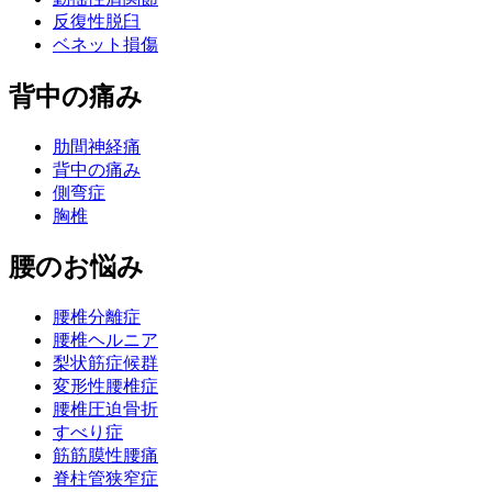
反復性脱臼
ベネット損傷
背中の痛み
肋間神経痛
背中の痛み
側弯症
胸椎
腰のお悩み
腰椎分離症
腰椎ヘルニア
梨状筋症候群
変形性腰椎症
腰椎圧迫骨折
すべり症
筋筋膜性腰痛
脊柱管狭窄症