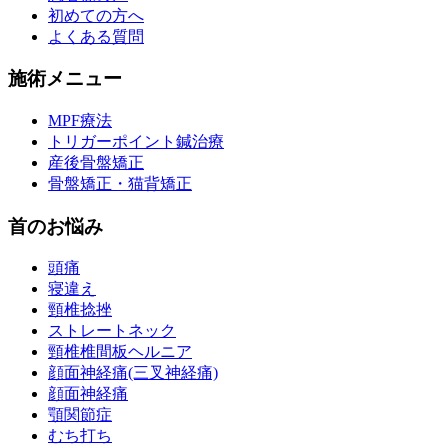
初めての方へ
よくある質問
施術メニュー
MPF療法
トリガーポイント鍼治療
産後骨盤矯正
骨盤矯正・猫背矯正
首のお悩み
頭痛
寝違え
頸椎捻挫
ストレートネック
頸椎椎間板ヘルニア
顔面神経痛(三叉神経痛)
顔面神経痛
顎関節症
むち打ち