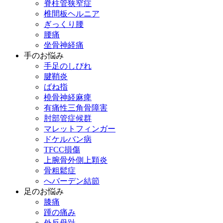
脊柱管狭窄症
椎間板ヘルニア
ぎっくり腰
腰痛
坐骨神経痛
手のお悩み
手足のしびれ
腱鞘炎
ばね指
橈骨神経麻痺
有痛性三角骨障害
肘部管症候群
マレットフィンガー
ドケルバン病
TFCC損傷
上腕骨外側上顆炎
骨粗鬆症
へバーデン結節
足のお悩み
膝痛
踵の痛み
外反母趾