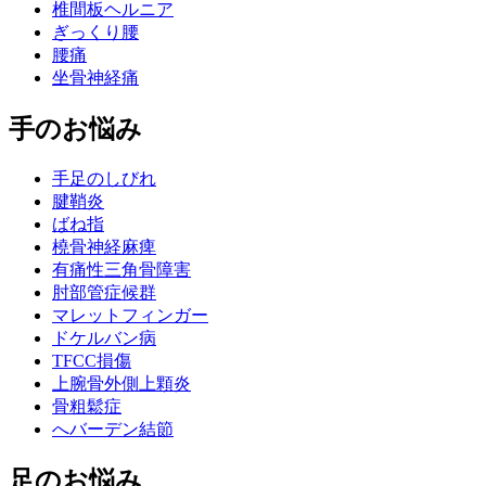
椎間板ヘルニア
ぎっくり腰
腰痛
坐骨神経痛
手のお悩み
手足のしびれ
腱鞘炎
ばね指
橈骨神経麻痺
有痛性三角骨障害
肘部管症候群
マレットフィンガー
ドケルバン病
TFCC損傷
上腕骨外側上顆炎
骨粗鬆症
へバーデン結節
足のお悩み