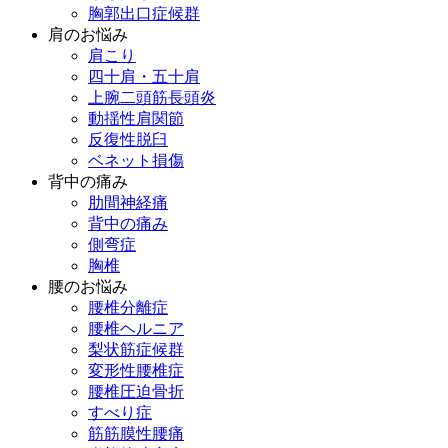
胸郭出口症候群
肩のお悩み
肩こり
四十肩・五十肩
上腕二頭筋長頭炎
動揺性肩関節
反復性脱臼
ベネット損傷
背中の痛み
肋間神経痛
背中の痛み
側弯症
胸椎
腰のお悩み
腰椎分離症
腰椎ヘルニア
梨状筋症候群
変形性腰椎症
腰椎圧迫骨折
すべり症
筋筋膜性腰痛