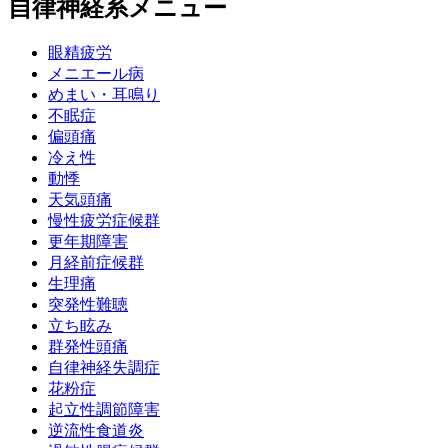
自律神経系メニュー
眼精疲労
メニエール病
めまい・耳鳴り
不眠症
偏頭痛
冷え性
動悸
天気頭痛
慢性疲労症候群
更年期障害
月経前症候群
生理痛
突発性難聴
立ち眩み
群発性頭痛
自律神経失調症
花粉症
起立性調節障害
逆流性食道炎