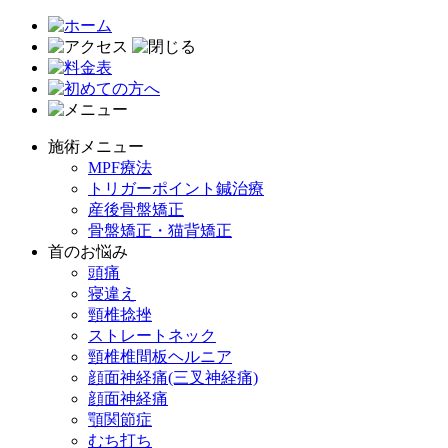
施術メニュー
MPF療法
トリガーポイント鍼治療
産後骨盤矯正
骨盤矯正・猫背矯正
首のお悩み
頭痛
寝違え
頸椎捻挫
ストレートネック
頸椎椎間板ヘルニア
顔面神経痛(三叉神経痛)
顔面神経痛
顎関節症
むち打ち