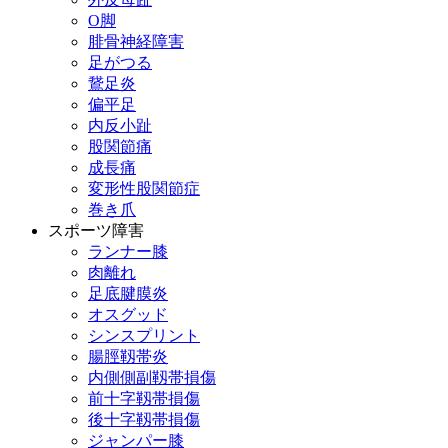
О脚
腓骨神経障害
足がつる
鵞足炎
偏平足
内反小趾
股関節痛
成長痛
変形性股関節症
巻き爪
スポーツ障害
ランナー膝
肉離れ
足底腱膜炎
オスグッド
シンスプリント
腸脛靱帯炎
内側側副靱帯損傷
前十字靱帯損傷
後十字靱帯損傷
ジャンパー膝