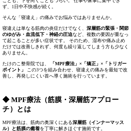
ことも、下を向くこともつらい。 仕事や家事に集中でき
ず、1日中不快感が続く。
そんな「寝違え」の痛みでお悩みではありませんか。
寝違えは単なる筋肉の炎症だけでなく、
深層筋の緊張・関節
のゆがみ・血流低下・神経の圧迫
など、複数の要因が重なっ
て起こることが多い症状です。 そのため、湿布や痛み止め
だけでは改善しきれず、何度も繰り返してしまう方も少なく
ありません。
たけのこ整骨院では、
「MPF療法」×「矯正」×「トリガー
ポイント」
この3つを組み合わせ、寝違えの痛みを最短で改
善し、再発しにくい首へ導く施術を行っています。
◆ MPF療法（筋膜・深層筋アプロー
チ）とは
MPF療法は、筋肉の奥深くにある
深層筋（インナーマッス
ル）と筋膜の癒着
を丁寧に解きほぐす施術です。