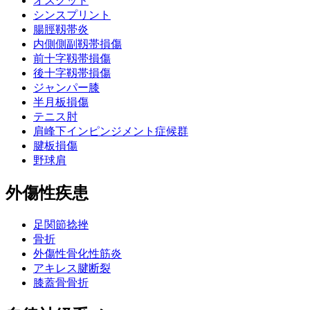
オスグッド
シンスプリント
腸脛靱帯炎
内側側副靱帯損傷
前十字靱帯損傷
後十字靱帯損傷
ジャンパー膝
半月板損傷
テニス肘
肩峰下インピンジメント症候群
腱板損傷
野球肩
外傷性疾患
足関節捻挫
骨折
外傷性骨化性筋炎
アキレス腱断裂
膝蓋骨骨折