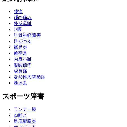
膝痛
踵の痛み
外反母趾
О脚
腓骨神経障害
足がつる
鵞足炎
偏平足
内反小趾
股関節痛
成長痛
変形性股関節症
巻き爪
スポーツ障害
ランナー膝
肉離れ
足底腱膜炎