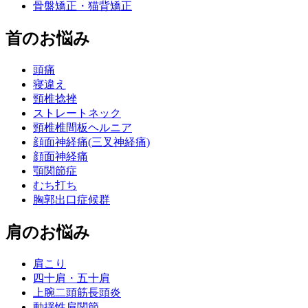
骨盤矯正・猫背矯正
首のお悩み
頭痛
寝違え
頸椎捻挫
ストレートネック
頸椎椎間板ヘルニア
顔面神経痛(三叉神経痛)
顔面神経痛
顎関節症
むち打ち
胸郭出口症候群
肩のお悩み
肩こり
四十肩・五十肩
上腕二頭筋長頭炎
動揺性肩関節