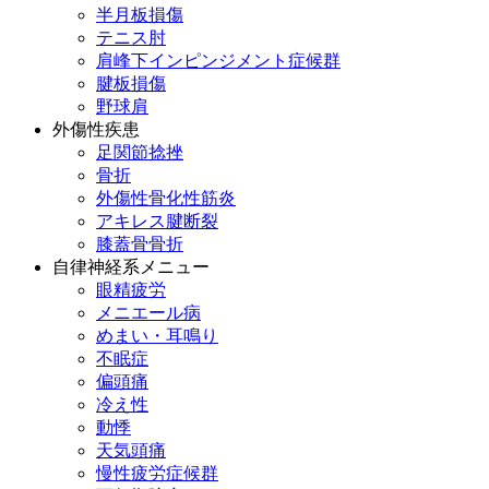
半月板損傷
テニス肘
肩峰下インピンジメント症候群
腱板損傷
野球肩
外傷性疾患
足関節捻挫
骨折
外傷性骨化性筋炎
アキレス腱断裂
膝蓋骨骨折
自律神経系メニュー
眼精疲労
メニエール病
めまい・耳鳴り
不眠症
偏頭痛
冷え性
動悸
天気頭痛
慢性疲労症候群