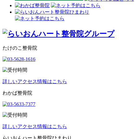
たけのこ整骨院
詳しいアクセス情報はこちら
わかば整骨院
詳しいアクセス情報はこちら
らいおんハート整骨院ひまわり