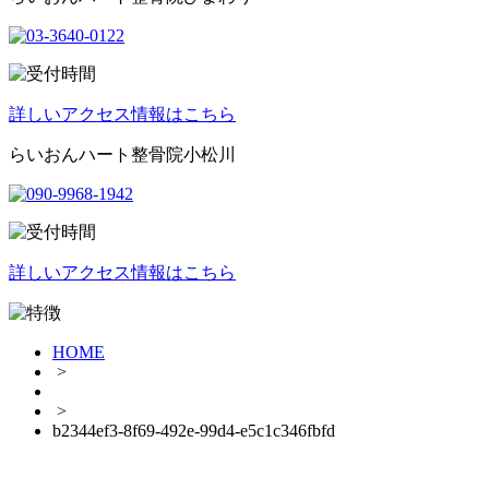
詳しいアクセス情報はこちら
らいおんハート整骨院小松川
詳しいアクセス情報はこちら
HOME
>
>
b2344ef3-8f69-492e-99d4-e5c1c346fbfd