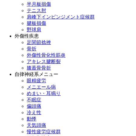
半月板損傷
テニス肘
肩峰下インピンジメント症候群
腱板損傷
野球肩
外傷性疾患
足関節捻挫
骨折
外傷性骨化性筋炎
アキレス腱断裂
膝蓋骨骨折
自律神経系メニュー
眼精疲労
メニエール病
めまい・耳鳴り
不眠症
偏頭痛
冷え性
動悸
天気頭痛
慢性疲労症候群