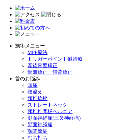
施術メニュー
MPF療法
トリガーポイント鍼治療
産後骨盤矯正
骨盤矯正・猫背矯正
首のお悩み
頭痛
寝違え
頸椎捻挫
ストレートネック
頸椎椎間板ヘルニア
顔面神経痛(三叉神経痛)
顔面神経痛
顎関節症
むち打ち