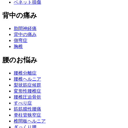
ベネット損傷
背中の痛み
肋間神経痛
背中の痛み
側弯症
胸椎
腰のお悩み
腰椎分離症
腰椎ヘルニア
梨状筋症候群
変形性腰椎症
腰椎圧迫骨折
すべり症
筋筋膜性腰痛
脊柱管狭窄症
椎間板ヘルニア
ぎっくり腰