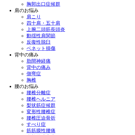
胸郭出口症候群
肩のお悩み
肩こり
四十肩・五十肩
上腕二頭筋長頭炎
動揺性肩関節
反復性脱臼
ベネット損傷
背中の痛み
肋間神経痛
背中の痛み
側弯症
胸椎
腰のお悩み
腰椎分離症
腰椎ヘルニア
梨状筋症候群
変形性腰椎症
腰椎圧迫骨折
すべり症
筋筋膜性腰痛