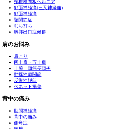
頸椎椎間板ヘルニア
顔面神経痛(三叉神経痛)
顔面神経痛
顎関節症
むち打ち
胸郭出口症候群
肩のお悩み
肩こり
四十肩・五十肩
上腕二頭筋長頭炎
動揺性肩関節
反復性脱臼
ベネット損傷
背中の痛み
肋間神経痛
背中の痛み
側弯症
胸椎