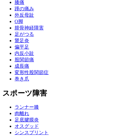
膝痛
踵の痛み
外反母趾
О脚
腓骨神経障害
足がつる
鵞足炎
偏平足
内反小趾
股関節痛
成長痛
変形性股関節症
巻き爪
スポーツ障害
ランナー膝
肉離れ
足底腱膜炎
オスグッド
シンスプリント