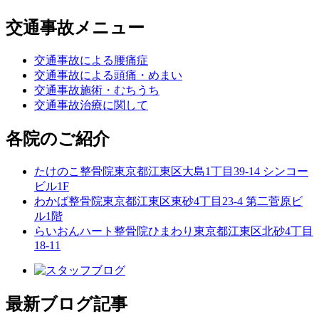
交通事故メニュー
交通事故による腰痛症
交通事故による頭痛・めまい
交通事故施術・むちうち
交通事故治療に関して
各院のご紹介
たけのこ整骨院
東京都江東区大島1丁目39-14 シンコー
ビル1F
わかば整骨院
東京都江東区東砂4丁目23-4 第二菅原ビ
ル1階
らいおんハート整骨院ひまわり
東京都江東区北砂4丁目
18-11
最新ブログ記事