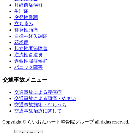
月経前症候群
生理痛
突発性難聴
立ち眩み
群発性頭痛
自律神経失調症
花粉症
起立性調節障害
逆流性食道炎
過敏性腸症候群
パニック障害
交通事故メニュー
交通事故による腰痛症
交通事故による頭痛・めまい
交通事故施術・むちうち
交通事故治療に関して
Copyright © らいおんハート整骨院グループ all rights reserved.