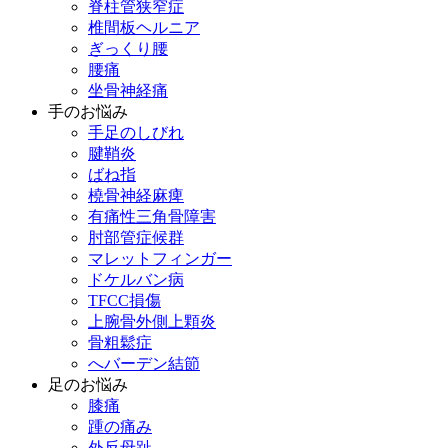
脊柱管狭窄症
椎間板ヘルニア
ぎっくり腰
腰痛
坐骨神経痛
手のお悩み
手足のしびれ
腱鞘炎
ばね指
橈骨神経麻痺
有痛性三角骨障害
肘部管症候群
マレットフィンガー
ドケルバン病
TFCC損傷
上腕骨外側上顆炎
骨粗鬆症
へバーデン結節
足のお悩み
膝痛
踵の痛み
外反母趾