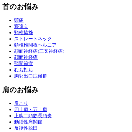
首のお悩み
頭痛
寝違え
頸椎捻挫
ストレートネック
頸椎椎間板ヘルニア
顔面神経痛(三叉神経痛)
顔面神経痛
顎関節症
むち打ち
胸郭出口症候群
肩のお悩み
肩こり
四十肩・五十肩
上腕二頭筋長頭炎
動揺性肩関節
反復性脱臼