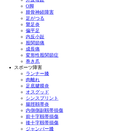
О脚
腓骨神経障害
足がつる
鵞足炎
偏平足
内反小趾
股関節痛
成長痛
変形性股関節症
巻き爪
スポーツ障害
ランナー膝
肉離れ
足底腱膜炎
オスグッド
シンスプリント
腸脛靱帯炎
内側側副靱帯損傷
前十字靱帯損傷
後十字靱帯損傷
ジャンパー膝