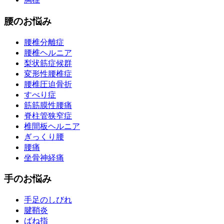
腰のお悩み
腰椎分離症
腰椎ヘルニア
梨状筋症候群
変形性腰椎症
腰椎圧迫骨折
すべり症
筋筋膜性腰痛
脊柱管狭窄症
椎間板ヘルニア
ぎっくり腰
腰痛
坐骨神経痛
手のお悩み
手足のしびれ
腱鞘炎
ばね指