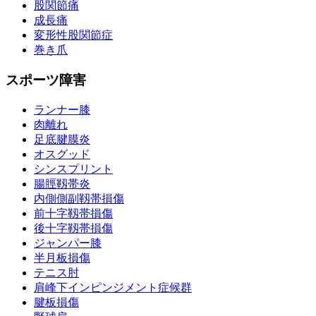
股関節痛
成長痛
変形性股関節症
巻き爪
スポーツ障害
ランナー膝
肉離れ
足底腱膜炎
オスグッド
シンスプリント
腸脛靱帯炎
内側側副靱帯損傷
前十字靱帯損傷
後十字靱帯損傷
ジャンパー膝
半月板損傷
テニス肘
肩峰下インピンジメント症候群
腱板損傷