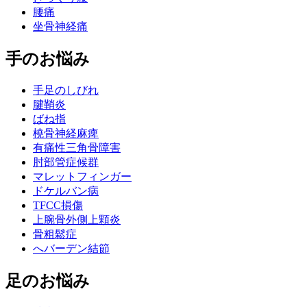
腰痛
坐骨神経痛
手のお悩み
手足のしびれ
腱鞘炎
ばね指
橈骨神経麻痺
有痛性三角骨障害
肘部管症候群
マレットフィンガー
ドケルバン病
TFCC損傷
上腕骨外側上顆炎
骨粗鬆症
へバーデン結節
足のお悩み