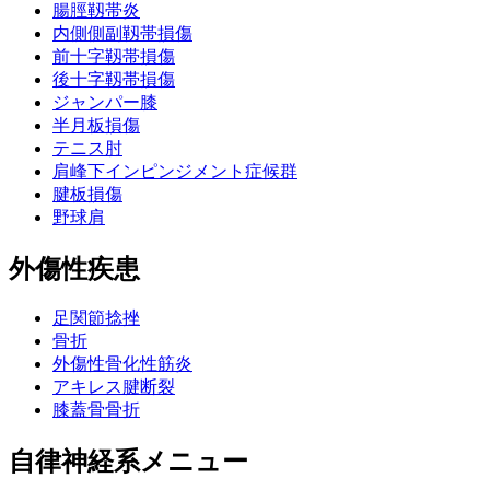
腸脛靱帯炎
内側側副靱帯損傷
前十字靱帯損傷
後十字靱帯損傷
ジャンパー膝
半月板損傷
テニス肘
肩峰下インピンジメント症候群
腱板損傷
野球肩
外傷性疾患
足関節捻挫
骨折
外傷性骨化性筋炎
アキレス腱断裂
膝蓋骨骨折
自律神経系メニュー