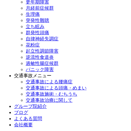
更年期障害
月経前症候群
生理痛
突発性難聴
立ち眩み
群発性頭痛
自律神経失調症
花粉症
起立性調節障害
逆流性食道炎
過敏性腸症候群
パニック障害
交通事故メニュー
交通事故による腰痛症
交通事故による頭痛・めまい
交通事故施術・むちうち
交通事故治療に関して
グループ院紹介
ブログ
よくある質問
会社概要