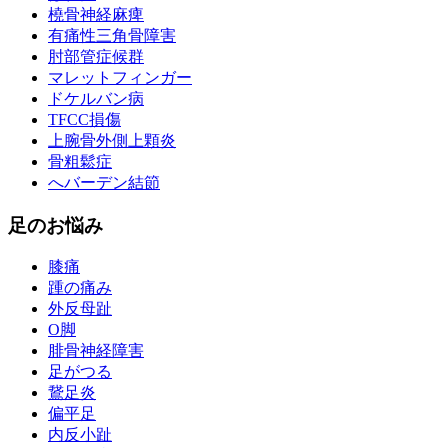
橈骨神経麻痺
有痛性三角骨障害
肘部管症候群
マレットフィンガー
ドケルバン病
TFCC損傷
上腕骨外側上顆炎
骨粗鬆症
へバーデン結節
足のお悩み
膝痛
踵の痛み
外反母趾
О脚
腓骨神経障害
足がつる
鵞足炎
偏平足
内反小趾