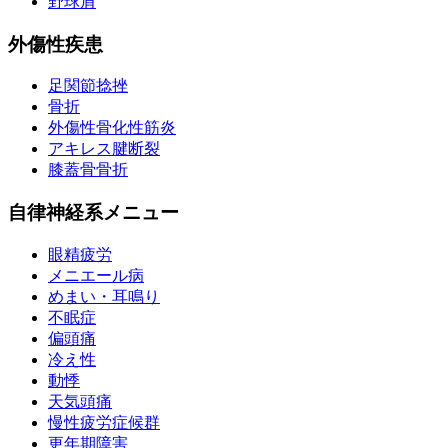
野球肩
外傷性疾患
足関節捻挫
骨折
外傷性骨化性筋炎
アキレス腱断裂
膝蓋骨骨折
自律神経系メニュー
眼精疲労
メニエール病
めまい・耳鳴り
不眠症
偏頭痛
冷え性
動悸
天気頭痛
慢性疲労症候群
更年期障害