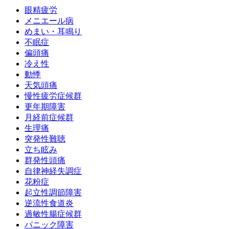
眼精疲労
メニエール病
めまい・耳鳴り
不眠症
偏頭痛
冷え性
動悸
天気頭痛
慢性疲労症候群
更年期障害
月経前症候群
生理痛
突発性難聴
立ち眩み
群発性頭痛
自律神経失調症
花粉症
起立性調節障害
逆流性食道炎
過敏性腸症候群
パニック障害