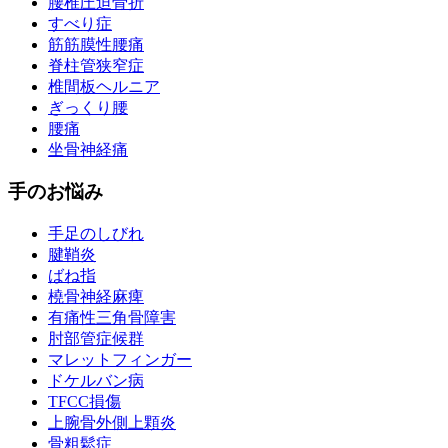
腰椎圧迫骨折
すべり症
筋筋膜性腰痛
脊柱管狭窄症
椎間板ヘルニア
ぎっくり腰
腰痛
坐骨神経痛
手のお悩み
手足のしびれ
腱鞘炎
ばね指
橈骨神経麻痺
有痛性三角骨障害
肘部管症候群
マレットフィンガー
ドケルバン病
TFCC損傷
上腕骨外側上顆炎
骨粗鬆症