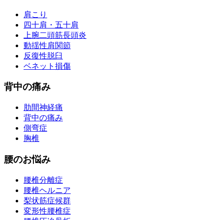
肩こり
四十肩・五十肩
上腕二頭筋長頭炎
動揺性肩関節
反復性脱臼
ベネット損傷
背中の痛み
肋間神経痛
背中の痛み
側弯症
胸椎
腰のお悩み
腰椎分離症
腰椎ヘルニア
梨状筋症候群
変形性腰椎症