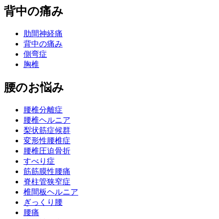
背中の痛み
肋間神経痛
背中の痛み
側弯症
胸椎
腰のお悩み
腰椎分離症
腰椎ヘルニア
梨状筋症候群
変形性腰椎症
腰椎圧迫骨折
すべり症
筋筋膜性腰痛
脊柱管狭窄症
椎間板ヘルニア
ぎっくり腰
腰痛