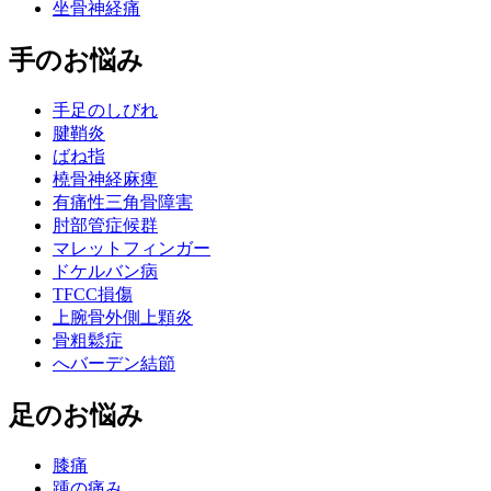
坐骨神経痛
手のお悩み
手足のしびれ
腱鞘炎
ばね指
橈骨神経麻痺
有痛性三角骨障害
肘部管症候群
マレットフィンガー
ドケルバン病
TFCC損傷
上腕骨外側上顆炎
骨粗鬆症
へバーデン結節
足のお悩み
膝痛
踵の痛み