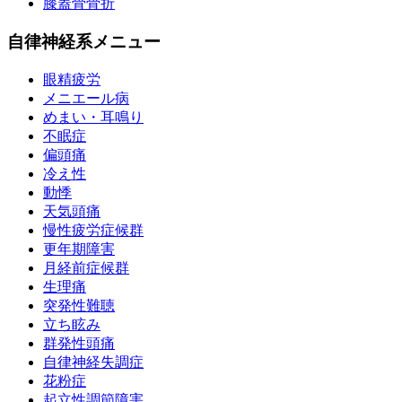
膝蓋骨骨折
自律神経系メニュー
眼精疲労
メニエール病
めまい・耳鳴り
不眠症
偏頭痛
冷え性
動悸
天気頭痛
慢性疲労症候群
更年期障害
月経前症候群
生理痛
突発性難聴
立ち眩み
群発性頭痛
自律神経失調症
花粉症
起立性調節障害