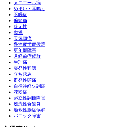
メニエール病
めまい・耳鳴り
不眠症
偏頭痛
冷え性
動悸
天気頭痛
慢性疲労症候群
更年期障害
月経前症候群
生理痛
突発性難聴
立ち眩み
群発性頭痛
自律神経失調症
花粉症
起立性調節障害
逆流性食道炎
過敏性腸症候群
パニック障害