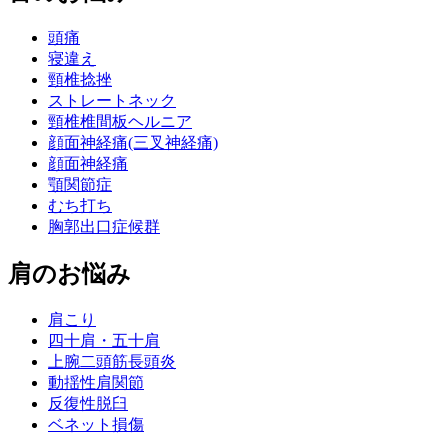
頭痛
寝違え
頸椎捻挫
ストレートネック
頸椎椎間板ヘルニア
顔面神経痛(三叉神経痛)
顔面神経痛
顎関節症
むち打ち
胸郭出口症候群
肩のお悩み
肩こり
四十肩・五十肩
上腕二頭筋長頭炎
動揺性肩関節
反復性脱臼
ベネット損傷