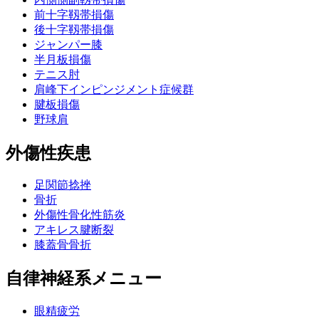
前十字靱帯損傷
後十字靱帯損傷
ジャンパー膝
半月板損傷
テニス肘
肩峰下インピンジメント症候群
腱板損傷
野球肩
外傷性疾患
足関節捻挫
骨折
外傷性骨化性筋炎
アキレス腱断裂
膝蓋骨骨折
自律神経系メニュー
眼精疲労