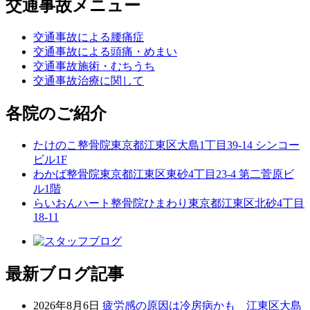
交通事故メニュー
交通事故による腰痛症
交通事故による頭痛・めまい
交通事故施術・むちうち
交通事故治療に関して
各院のご紹介
たけのこ整骨院
東京都江東区大島1丁目39-14 シンコー
ビル1F
わかば整骨院
東京都江東区東砂4丁目23-4 第二菅原ビ
ル1階
らいおんハート整骨院ひまわり
東京都江東区北砂4丁目
18-11
最新ブログ記事
2026年8月6日
疲労感の原因は冷房病かも 江東区大島