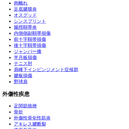
肉離れ
足底腱膜炎
オスグッド
シンスプリント
腸脛靱帯炎
内側側副靱帯損傷
前十字靱帯損傷
後十字靱帯損傷
ジャンパー膝
半月板損傷
テニス肘
肩峰下インピンジメント症候群
腱板損傷
野球肩
外傷性疾患
足関節捻挫
骨折
外傷性骨化性筋炎
アキレス腱断裂