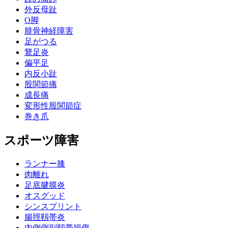
外反母趾
О脚
腓骨神経障害
足がつる
鵞足炎
偏平足
内反小趾
股関節痛
成長痛
変形性股関節症
巻き爪
スポーツ障害
ランナー膝
肉離れ
足底腱膜炎
オスグッド
シンスプリント
腸脛靱帯炎
内側側副靱帯損傷