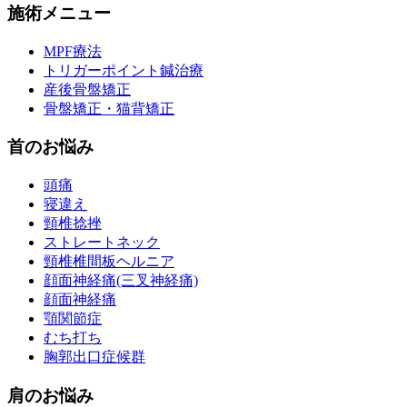
施術メニュー
MPF療法
トリガーポイント鍼治療
産後骨盤矯正
骨盤矯正・猫背矯正
首のお悩み
頭痛
寝違え
頸椎捻挫
ストレートネック
頸椎椎間板ヘルニア
顔面神経痛(三叉神経痛)
顔面神経痛
顎関節症
むち打ち
胸郭出口症候群
肩のお悩み