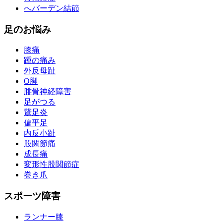
へバーデン結節
足のお悩み
膝痛
踵の痛み
外反母趾
О脚
腓骨神経障害
足がつる
鵞足炎
偏平足
内反小趾
股関節痛
成長痛
変形性股関節症
巻き爪
スポーツ障害
ランナー膝