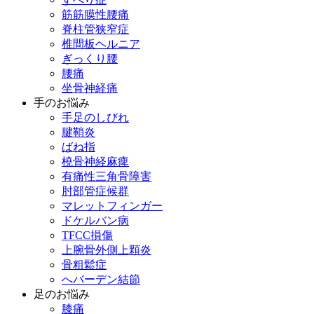
筋筋膜性腰痛
脊柱管狭窄症
椎間板ヘルニア
ぎっくり腰
腰痛
坐骨神経痛
手のお悩み
手足のしびれ
腱鞘炎
ばね指
橈骨神経麻痺
有痛性三角骨障害
肘部管症候群
マレットフィンガー
ドケルバン病
TFCC損傷
上腕骨外側上顆炎
骨粗鬆症
へバーデン結節
足のお悩み
膝痛