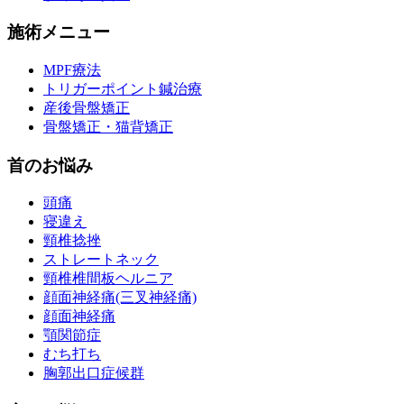
施術メニュー
MPF療法
トリガーポイント鍼治療
産後骨盤矯正
骨盤矯正・猫背矯正
首のお悩み
頭痛
寝違え
頸椎捻挫
ストレートネック
頸椎椎間板ヘルニア
顔面神経痛(三叉神経痛)
顔面神経痛
顎関節症
むち打ち
胸郭出口症候群