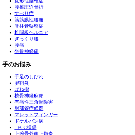
変形性腰椎症
腰椎圧迫骨折
すべり症
筋筋膜性腰痛
脊柱管狭窄症
椎間板ヘルニア
ぎっくり腰
腰痛
坐骨神経痛
手のお悩み
手足のしびれ
腱鞘炎
ばね指
橈骨神経麻痺
有痛性三角骨障害
肘部管症候群
マレットフィンガー
ドケルバン病
TFCC損傷
上腕骨外側上顆炎