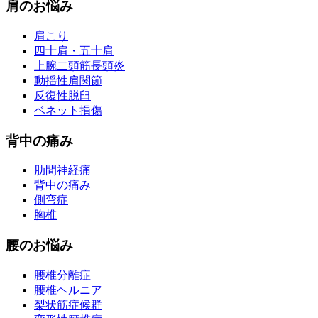
肩のお悩み
肩こり
四十肩・五十肩
上腕二頭筋長頭炎
動揺性肩関節
反復性脱臼
ベネット損傷
背中の痛み
肋間神経痛
背中の痛み
側弯症
胸椎
腰のお悩み
腰椎分離症
腰椎ヘルニア
梨状筋症候群