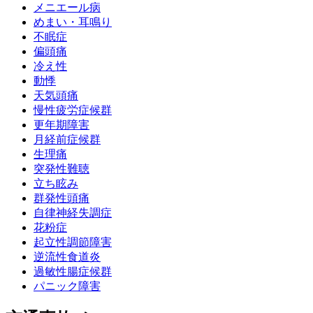
メニエール病
めまい・耳鳴り
不眠症
偏頭痛
冷え性
動悸
天気頭痛
慢性疲労症候群
更年期障害
月経前症候群
生理痛
突発性難聴
立ち眩み
群発性頭痛
自律神経失調症
花粉症
起立性調節障害
逆流性食道炎
過敏性腸症候群
パニック障害