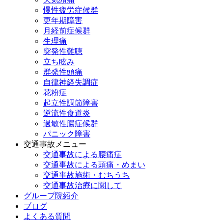
慢性疲労症候群
更年期障害
月経前症候群
生理痛
突発性難聴
立ち眩み
群発性頭痛
自律神経失調症
花粉症
起立性調節障害
逆流性食道炎
過敏性腸症候群
パニック障害
交通事故メニュー
交通事故による腰痛症
交通事故による頭痛・めまい
交通事故施術・むちうち
交通事故治療に関して
グループ院紹介
ブログ
よくある質問