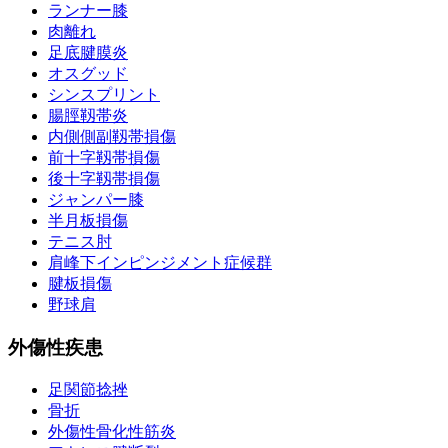
ランナー膝
肉離れ
足底腱膜炎
オスグッド
シンスプリント
腸脛靱帯炎
内側側副靱帯損傷
前十字靱帯損傷
後十字靱帯損傷
ジャンパー膝
半月板損傷
テニス肘
肩峰下インピンジメント症候群
腱板損傷
野球肩
外傷性疾患
足関節捻挫
骨折
外傷性骨化性筋炎