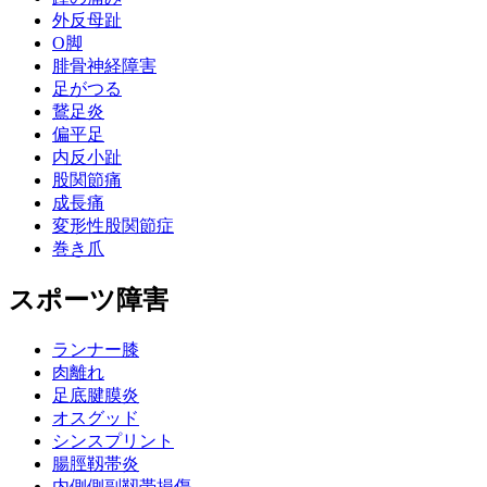
外反母趾
О脚
腓骨神経障害
足がつる
鵞足炎
偏平足
内反小趾
股関節痛
成長痛
変形性股関節症
巻き爪
スポーツ障害
ランナー膝
肉離れ
足底腱膜炎
オスグッド
シンスプリント
腸脛靱帯炎
内側側副靱帯損傷