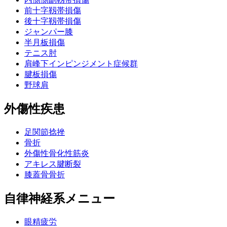
前十字靱帯損傷
後十字靱帯損傷
ジャンパー膝
半月板損傷
テニス肘
肩峰下インピンジメント症候群
腱板損傷
野球肩
外傷性疾患
足関節捻挫
骨折
外傷性骨化性筋炎
アキレス腱断裂
膝蓋骨骨折
自律神経系メニュー
眼精疲労