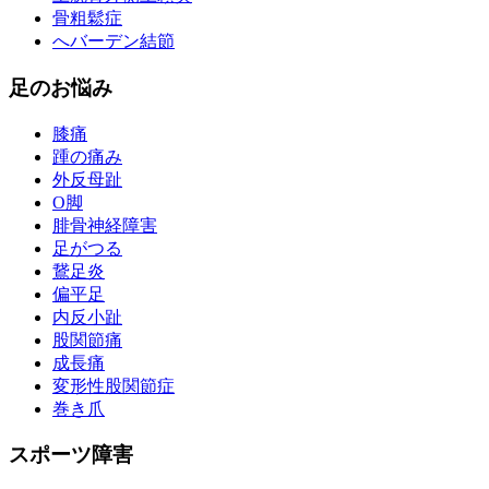
骨粗鬆症
へバーデン結節
足のお悩み
膝痛
踵の痛み
外反母趾
О脚
腓骨神経障害
足がつる
鵞足炎
偏平足
内反小趾
股関節痛
成長痛
変形性股関節症
巻き爪
スポーツ障害