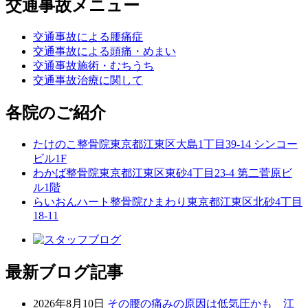
交通事故メニュー
交通事故による腰痛症
交通事故による頭痛・めまい
交通事故施術・むちうち
交通事故治療に関して
各院のご紹介
たけのこ整骨院
東京都江東区大島1丁目39-14 シンコー
ビル1F
わかば整骨院
東京都江東区東砂4丁目23-4 第二菅原ビ
ル1階
らいおんハート整骨院ひまわり
東京都江東区北砂4丁目
18-11
最新ブログ記事
2026年8月10日
その腰の痛みの原因は低気圧かも 江