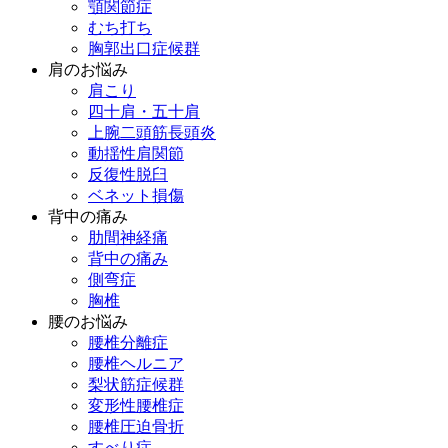
顎関節症
むち打ち
胸郭出口症候群
肩のお悩み
肩こり
四十肩・五十肩
上腕二頭筋長頭炎
動揺性肩関節
反復性脱臼
ベネット損傷
背中の痛み
肋間神経痛
背中の痛み
側弯症
胸椎
腰のお悩み
腰椎分離症
腰椎ヘルニア
梨状筋症候群
変形性腰椎症
腰椎圧迫骨折
すべり症