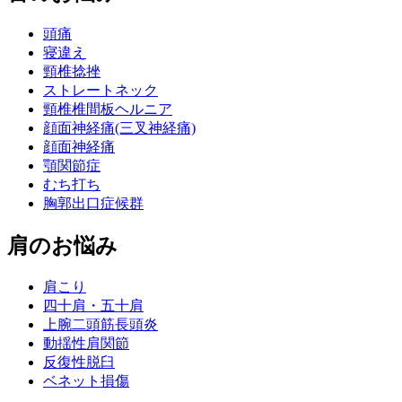
頭痛
寝違え
頸椎捻挫
ストレートネック
頸椎椎間板ヘルニア
顔面神経痛(三叉神経痛)
顔面神経痛
顎関節症
むち打ち
胸郭出口症候群
肩のお悩み
肩こり
四十肩・五十肩
上腕二頭筋長頭炎
動揺性肩関節
反復性脱臼
ベネット損傷