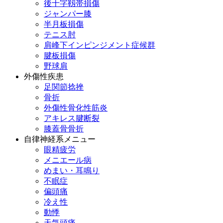
後十字靱帯損傷
ジャンパー膝
半月板損傷
テニス肘
肩峰下インピンジメント症候群
腱板損傷
野球肩
外傷性疾患
足関節捻挫
骨折
外傷性骨化性筋炎
アキレス腱断裂
膝蓋骨骨折
自律神経系メニュー
眼精疲労
メニエール病
めまい・耳鳴り
不眠症
偏頭痛
冷え性
動悸
天気頭痛