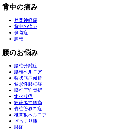
背中の痛み
肋間神経痛
背中の痛み
側弯症
胸椎
腰のお悩み
腰椎分離症
腰椎ヘルニア
梨状筋症候群
変形性腰椎症
腰椎圧迫骨折
すべり症
筋筋膜性腰痛
脊柱管狭窄症
椎間板ヘルニア
ぎっくり腰
腰痛