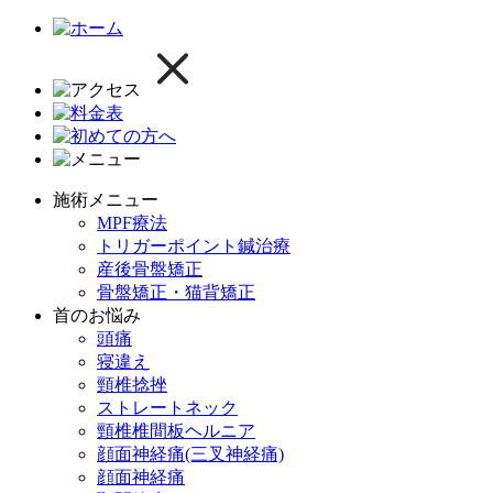
施術メニュー
MPF療法
トリガーポイント鍼治療
産後骨盤矯正
骨盤矯正・猫背矯正
首のお悩み
頭痛
寝違え
頸椎捻挫
ストレートネック
頸椎椎間板ヘルニア
顔面神経痛(三叉神経痛)
顔面神経痛