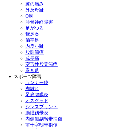
踵の痛み
外反母趾
О脚
腓骨神経障害
足がつる
鵞足炎
偏平足
内反小趾
股関節痛
成長痛
変形性股関節症
巻き爪
スポーツ障害
ランナー膝
肉離れ
足底腱膜炎
オスグッド
シンスプリント
腸脛靱帯炎
内側側副靱帯損傷
前十字靱帯損傷