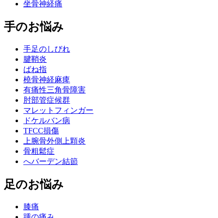
坐骨神経痛
手のお悩み
手足のしびれ
腱鞘炎
ばね指
橈骨神経麻痺
有痛性三角骨障害
肘部管症候群
マレットフィンガー
ドケルバン病
TFCC損傷
上腕骨外側上顆炎
骨粗鬆症
へバーデン結節
足のお悩み
膝痛
踵の痛み