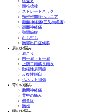
寝違え
頸椎捻挫
ストレートネック
頸椎椎間板ヘルニア
顔面神経痛(三叉神経痛)
顔面神経痛
顎関節症
むち打ち
胸郭出口症候群
肩のお悩み
肩こり
四十肩・五十肩
上腕二頭筋長頭炎
動揺性肩関節
反復性脱臼
ベネット損傷
背中の痛み
肋間神経痛
背中の痛み
側弯症
胸椎
腰のお悩み