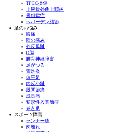
TFCC損傷
上腕骨外側上顆炎
骨粗鬆症
へバーデン結節
足のお悩み
膝痛
踵の痛み
外反母趾
О脚
腓骨神経障害
足がつる
鵞足炎
偏平足
内反小趾
股関節痛
成長痛
変形性股関節症
巻き爪
スポーツ障害
ランナー膝
肉離れ