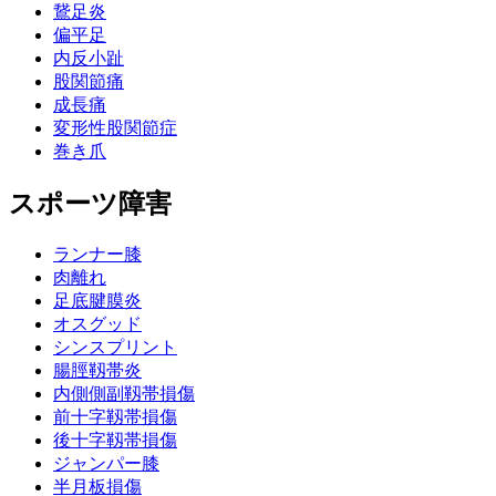
鵞足炎
偏平足
内反小趾
股関節痛
成長痛
変形性股関節症
巻き爪
スポーツ障害
ランナー膝
肉離れ
足底腱膜炎
オスグッド
シンスプリント
腸脛靱帯炎
内側側副靱帯損傷
前十字靱帯損傷
後十字靱帯損傷
ジャンパー膝
半月板損傷