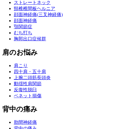
ストレートネック
頸椎椎間板ヘルニア
顔面神経痛(三叉神経痛)
顔面神経痛
顎関節症
むち打ち
胸郭出口症候群
肩のお悩み
肩こり
四十肩・五十肩
上腕二頭筋長頭炎
動揺性肩関節
反復性脱臼
ベネット損傷
背中の痛み
肋間神経痛
背中の痛み