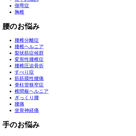
側弯症
胸椎
腰のお悩み
腰椎分離症
腰椎ヘルニア
梨状筋症候群
変形性腰椎症
腰椎圧迫骨折
すべり症
筋筋膜性腰痛
脊柱管狭窄症
椎間板ヘルニア
ぎっくり腰
腰痛
坐骨神経痛
手のお悩み