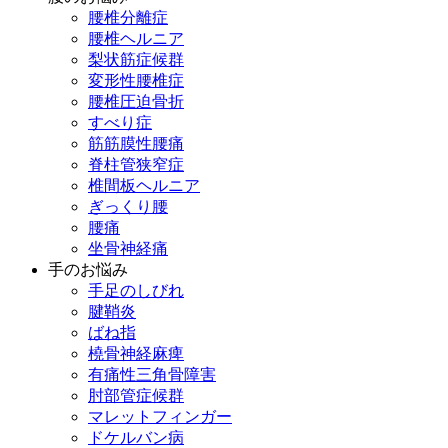
腰椎分離症
腰椎ヘルニア
梨状筋症候群
変形性腰椎症
腰椎圧迫骨折
すべり症
筋筋膜性腰痛
脊柱管狭窄症
椎間板ヘルニア
ぎっくり腰
腰痛
坐骨神経痛
手のお悩み
手足のしびれ
腱鞘炎
ばね指
橈骨神経麻痺
有痛性三角骨障害
肘部管症候群
マレットフィンガー
ドケルバン病