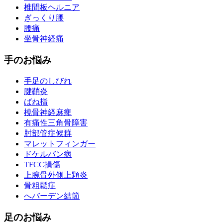
椎間板ヘルニア
ぎっくり腰
腰痛
坐骨神経痛
手のお悩み
手足のしびれ
腱鞘炎
ばね指
橈骨神経麻痺
有痛性三角骨障害
肘部管症候群
マレットフィンガー
ドケルバン病
TFCC損傷
上腕骨外側上顆炎
骨粗鬆症
へバーデン結節
足のお悩み