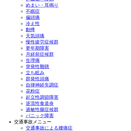
めまい・耳鳴り
不眠症
偏頭痛
冷え性
動悸
天気頭痛
慢性疲労症候群
更年期障害
月経前症候群
生理痛
突発性難聴
立ち眩み
群発性頭痛
自律神経失調症
花粉症
起立性調節障害
逆流性食道炎
過敏性腸症候群
パニック障害
交通事故メニュー
交通事故による腰痛症