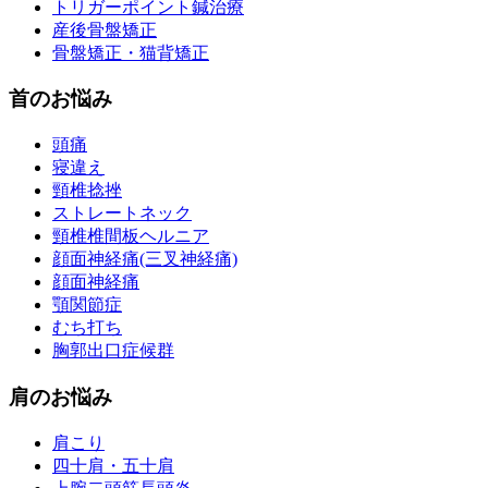
トリガーポイント鍼治療
産後骨盤矯正
骨盤矯正・猫背矯正
首のお悩み
頭痛
寝違え
頸椎捻挫
ストレートネック
頸椎椎間板ヘルニア
顔面神経痛(三叉神経痛)
顔面神経痛
顎関節症
むち打ち
胸郭出口症候群
肩のお悩み
肩こり
四十肩・五十肩