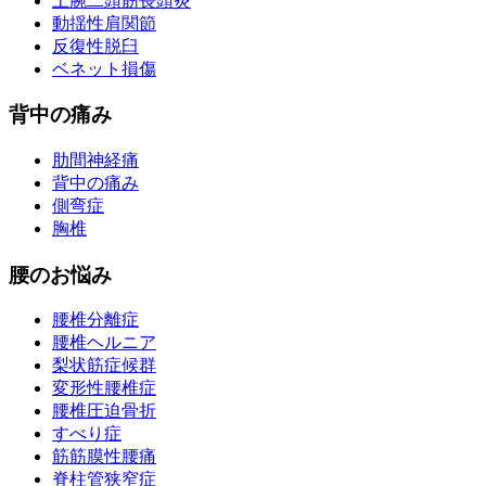
上腕二頭筋長頭炎
動揺性肩関節
反復性脱臼
ベネット損傷
背中の痛み
肋間神経痛
背中の痛み
側弯症
胸椎
腰のお悩み
腰椎分離症
腰椎ヘルニア
梨状筋症候群
変形性腰椎症
腰椎圧迫骨折
すべり症
筋筋膜性腰痛
脊柱管狭窄症