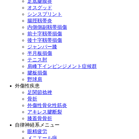
足底腱膜炎
オスグッド
シンスプリント
腸脛靱帯炎
内側側副靱帯損傷
前十字靱帯損傷
後十字靱帯損傷
ジャンパー膝
半月板損傷
テニス肘
肩峰下インピンジメント症候群
腱板損傷
野球肩
外傷性疾患
足関節捻挫
骨折
外傷性骨化性筋炎
アキレス腱断裂
膝蓋骨骨折
自律神経系メニュー
眼精疲労
メニエール病