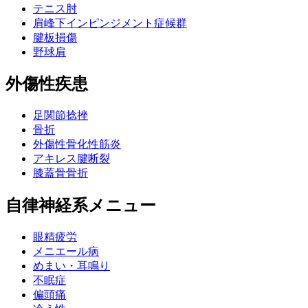
テニス肘
肩峰下インピンジメント症候群
腱板損傷
野球肩
外傷性疾患
足関節捻挫
骨折
外傷性骨化性筋炎
アキレス腱断裂
膝蓋骨骨折
自律神経系メニュー
眼精疲労
メニエール病
めまい・耳鳴り
不眠症
偏頭痛