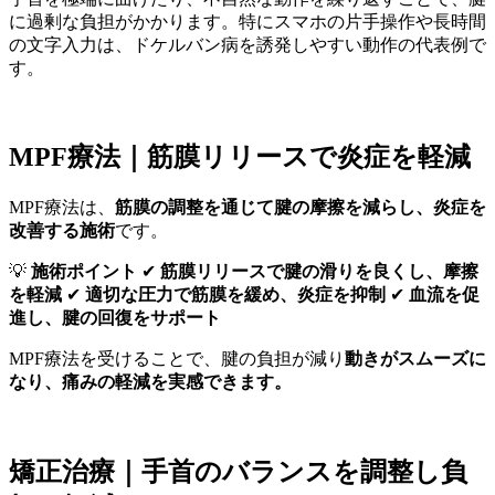
に過剰な負担がかかります。特にスマホの片手操作や長時間
の文字入力は、ドケルバン病を誘発しやすい動作の代表例で
す。
MPF療法｜筋膜リリースで炎症を軽減
MPF療法は、
筋膜の調整を通じて腱の摩擦を減らし、炎症を
改善する施術
です。
💡
施術ポイント
✔
筋膜リリースで腱の滑りを良くし、摩擦
を軽減
✔
適切な圧力で筋膜を緩め、炎症を抑制
✔
血流を促
進し、腱の回復をサポート
MPF療法を受けることで、腱の負担が減り
動きがスムーズに
なり、痛みの軽減を実感できます。
矯正治療｜手首のバランスを調整し負