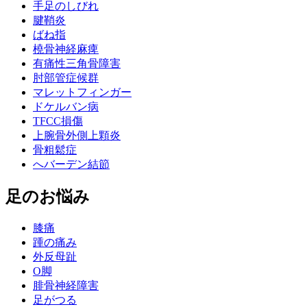
手足のしびれ
腱鞘炎
ばね指
橈骨神経麻痺
有痛性三角骨障害
肘部管症候群
マレットフィンガー
ドケルバン病
TFCC損傷
上腕骨外側上顆炎
骨粗鬆症
へバーデン結節
足のお悩み
膝痛
踵の痛み
外反母趾
О脚
腓骨神経障害
足がつる