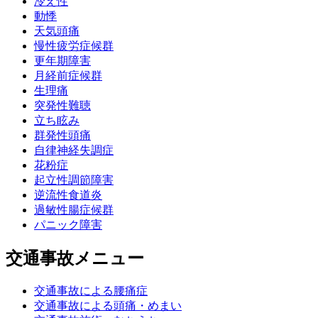
冷え性
動悸
天気頭痛
慢性疲労症候群
更年期障害
月経前症候群
生理痛
突発性難聴
立ち眩み
群発性頭痛
自律神経失調症
花粉症
起立性調節障害
逆流性食道炎
過敏性腸症候群
パニック障害
交通事故メニュー
交通事故による腰痛症
交通事故による頭痛・めまい