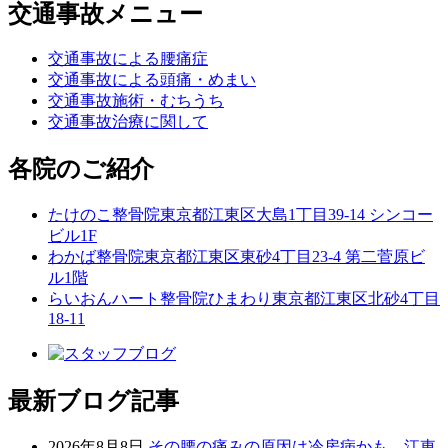
交通事故メニュー
交通事故による腰痛症
交通事故による頭痛・めまい
交通事故施術・むちうち
交通事故治療に関して
各院のご紹介
たけのこ整骨院
東京都江東区大島1丁目39-14 シンコー
ビル1F
わかば整骨院
東京都江東区東砂4丁目23-4 第二菅原ビ
ル1階
らいおんハート整骨院ひまわり
東京都江東区北砂4丁目
18-11
最新ブログ記事
2026年8月8日
その腰の痛みの原因は冷房病かも 江東