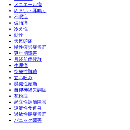
メニエール病
めまい・耳鳴り
不眠症
偏頭痛
冷え性
動悸
天気頭痛
慢性疲労症候群
更年期障害
月経前症候群
生理痛
突発性難聴
立ち眩み
群発性頭痛
自律神経失調症
花粉症
起立性調節障害
逆流性食道炎
過敏性腸症候群
パニック障害