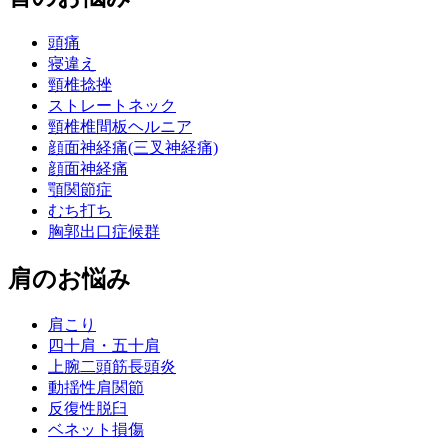
頭痛
寝違え
頸椎捻挫
ストレートネック
頸椎椎間板ヘルニア
顔面神経痛(三叉神経痛)
顔面神経痛
顎関節症
むち打ち
胸郭出口症候群
肩のお悩み
肩こり
四十肩・五十肩
上腕二頭筋長頭炎
動揺性肩関節
反復性脱臼
ベネット損傷