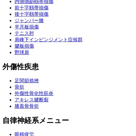
内側側副靱帯損傷
前十字靱帯損傷
後十字靱帯損傷
ジャンパー膝
半月板損傷
テニス肘
肩峰下インピンジメント症候群
腱板損傷
野球肩
外傷性疾患
足関節捻挫
骨折
外傷性骨化性筋炎
アキレス腱断裂
膝蓋骨骨折
自律神経系メニュー
眼精疲労