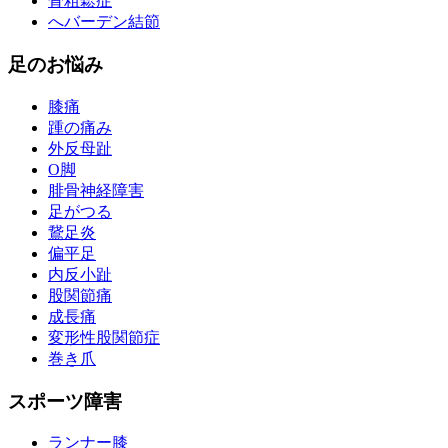
骨粗鬆症
へバーデン結節
足のお悩み
膝痛
踵の痛み
外反母趾
О脚
腓骨神経障害
足がつる
鵞足炎
偏平足
内反小趾
股関節痛
成長痛
変形性股関節症
巻き爪
スポーツ障害
ランナー膝