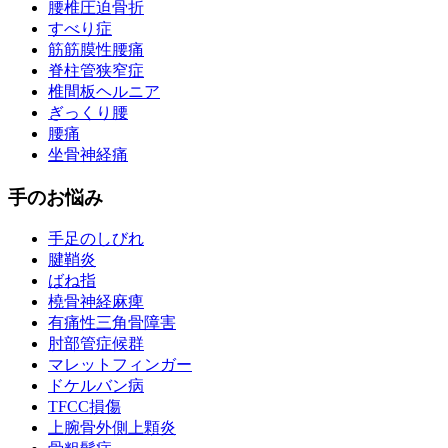
腰椎圧迫骨折
すべり症
筋筋膜性腰痛
脊柱管狭窄症
椎間板ヘルニア
ぎっくり腰
腰痛
坐骨神経痛
手のお悩み
手足のしびれ
腱鞘炎
ばね指
橈骨神経麻痺
有痛性三角骨障害
肘部管症候群
マレットフィンガー
ドケルバン病
TFCC損傷
上腕骨外側上顆炎