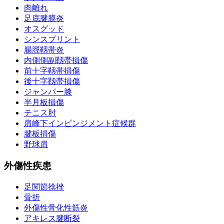
肉離れ
足底腱膜炎
オスグッド
シンスプリント
腸脛靱帯炎
内側側副靱帯損傷
前十字靱帯損傷
後十字靱帯損傷
ジャンパー膝
半月板損傷
テニス肘
肩峰下インピンジメント症候群
腱板損傷
野球肩
外傷性疾患
足関節捻挫
骨折
外傷性骨化性筋炎
アキレス腱断裂