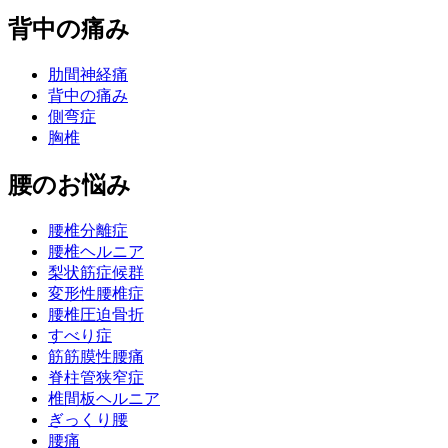
背中の痛み
肋間神経痛
背中の痛み
側弯症
胸椎
腰のお悩み
腰椎分離症
腰椎ヘルニア
梨状筋症候群
変形性腰椎症
腰椎圧迫骨折
すべり症
筋筋膜性腰痛
脊柱管狭窄症
椎間板ヘルニア
ぎっくり腰
腰痛