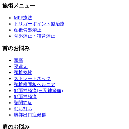
施術メニュー
MPF療法
トリガーポイント鍼治療
産後骨盤矯正
骨盤矯正・猫背矯正
首のお悩み
頭痛
寝違え
頸椎捻挫
ストレートネック
頸椎椎間板ヘルニア
顔面神経痛(三叉神経痛)
顔面神経痛
顎関節症
むち打ち
胸郭出口症候群
肩のお悩み