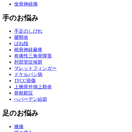
坐骨神経痛
手のお悩み
手足のしびれ
腱鞘炎
ばね指
橈骨神経麻痺
有痛性三角骨障害
肘部管症候群
マレットフィンガー
ドケルバン病
TFCC損傷
上腕骨外側上顆炎
骨粗鬆症
へバーデン結節
足のお悩み
膝痛