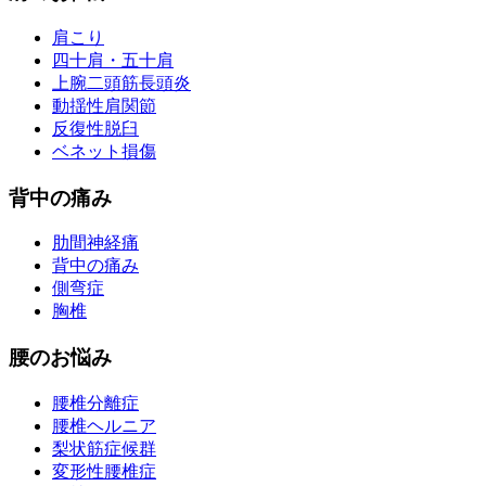
肩こり
四十肩・五十肩
上腕二頭筋長頭炎
動揺性肩関節
反復性脱臼
ベネット損傷
背中の痛み
肋間神経痛
背中の痛み
側弯症
胸椎
腰のお悩み
腰椎分離症
腰椎ヘルニア
梨状筋症候群
変形性腰椎症