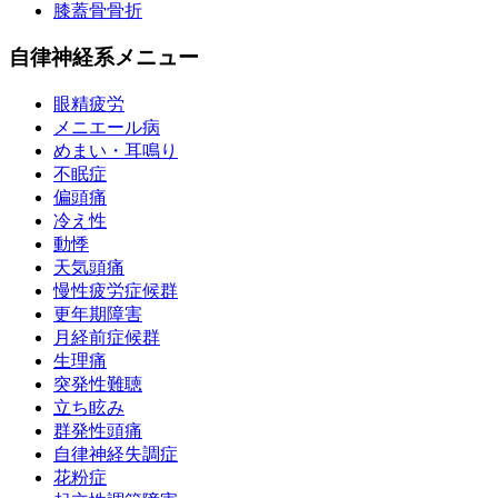
膝蓋骨骨折
自律神経系メニュー
眼精疲労
メニエール病
めまい・耳鳴り
不眠症
偏頭痛
冷え性
動悸
天気頭痛
慢性疲労症候群
更年期障害
月経前症候群
生理痛
突発性難聴
立ち眩み
群発性頭痛
自律神経失調症
花粉症