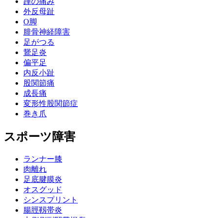
踵の痛み
外反母趾
О脚
腓骨神経障害
足がつる
鵞足炎
偏平足
内反小趾
股関節痛
成長痛
変形性股関節症
巻き爪
スポーツ障害
ランナー膝
肉離れ
足底腱膜炎
オスグッド
シンスプリント
腸脛靱帯炎