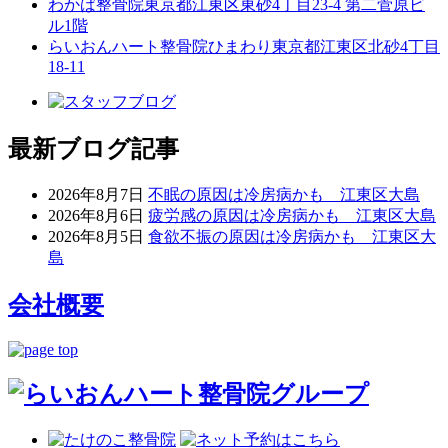
わかば整骨院
東京都江東区東砂4丁目23-4 第二菅原ビ
ル1階
らいおんハート整骨院ひまわり
東京都江東区北砂4丁目
18-11
最新ブログ記事
2026年8月7日
不眠の原因は冷房病かも 江東区大島
2026年8月6日
疲労感の原因は冷房病かも 江東区大島
2026年8月5日
食欲不振の原因は冷房病かも 江東区大
島
会社概要