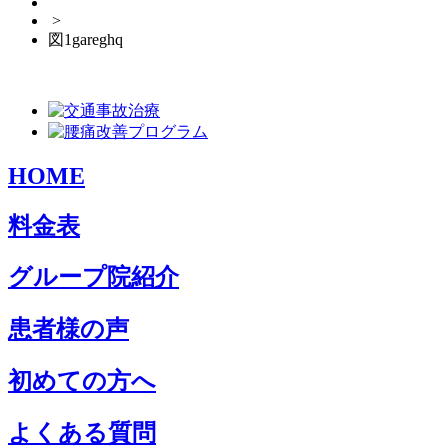
>
図1gareghq
HOME
料金表
グループ院紹介
患者様の声
初めての方へ
よくある質問