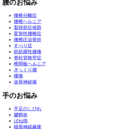
腰のお悩み
腰椎分離症
腰椎ヘルニア
梨状筋症候群
変形性腰椎症
腰椎圧迫骨折
すべり症
筋筋膜性腰痛
脊柱管狭窄症
椎間板ヘルニア
ぎっくり腰
腰痛
坐骨神経痛
手のお悩み
手足のしびれ
腱鞘炎
ばね指
橈骨神経麻痺