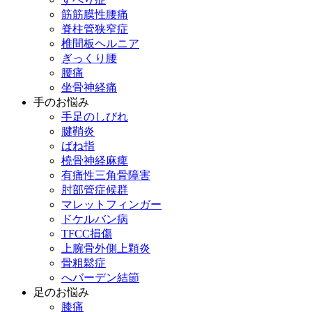
筋筋膜性腰痛
脊柱管狭窄症
椎間板ヘルニア
ぎっくり腰
腰痛
坐骨神経痛
手のお悩み
手足のしびれ
腱鞘炎
ばね指
橈骨神経麻痺
有痛性三角骨障害
肘部管症候群
マレットフィンガー
ドケルバン病
TFCC損傷
上腕骨外側上顆炎
骨粗鬆症
へバーデン結節
足のお悩み
膝痛