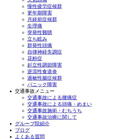
慢性疲労症候群
更年期障害
月経前症候群
生理痛
突発性難聴
立ち眩み
群発性頭痛
自律神経失調症
花粉症
起立性調節障害
逆流性食道炎
過敏性腸症候群
パニック障害
交通事故メニュー
交通事故による腰痛症
交通事故による頭痛・めまい
交通事故施術・むちうち
交通事故治療に関して
グループ院紹介
ブログ
よくある質問