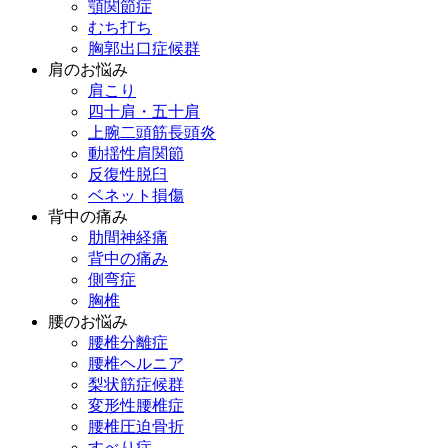
顎関節症
むち打ち
胸郭出口症候群
肩のお悩み
肩こり
四十肩・五十肩
上腕二頭筋長頭炎
動揺性肩関節
反復性脱臼
ベネット損傷
背中の痛み
肋間神経痛
背中の痛み
側弯症
胸椎
腰のお悩み
腰椎分離症
腰椎ヘルニア
梨状筋症候群
変形性腰椎症
腰椎圧迫骨折
すべり症