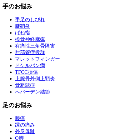
手のお悩み
手足のしびれ
腱鞘炎
ばね指
橈骨神経麻痺
有痛性三角骨障害
肘部管症候群
マレットフィンガー
ドケルバン病
TFCC損傷
上腕骨外側上顆炎
骨粗鬆症
へバーデン結節
足のお悩み
膝痛
踵の痛み
外反母趾
О脚