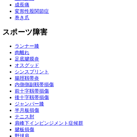
成長痛
変形性股関節症
巻き爪
スポーツ障害
ランナー膝
肉離れ
足底腱膜炎
オスグッド
シンスプリント
腸脛靱帯炎
内側側副靱帯損傷
前十字靱帯損傷
後十字靱帯損傷
ジャンパー膝
半月板損傷
テニス肘
肩峰下インピンジメント症候群
腱板損傷
野球肩