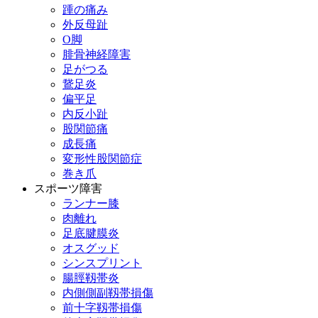
踵の痛み
外反母趾
О脚
腓骨神経障害
足がつる
鵞足炎
偏平足
内反小趾
股関節痛
成長痛
変形性股関節症
巻き爪
スポーツ障害
ランナー膝
肉離れ
足底腱膜炎
オスグッド
シンスプリント
腸脛靱帯炎
内側側副靱帯損傷
前十字靱帯損傷