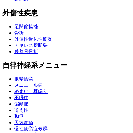
外傷性疾患
足関節捻挫
骨折
外傷性骨化性筋炎
アキレス腱断裂
膝蓋骨骨折
自律神経系メニュー
眼精疲労
メニエール病
めまい・耳鳴り
不眠症
偏頭痛
冷え性
動悸
天気頭痛
慢性疲労症候群