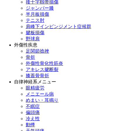
後十字靱帯損傷
ジャンパー膝
半月板損傷
テニス肘
肩峰下インピンジメント症候群
腱板損傷
野球肩
外傷性疾患
足関節捻挫
骨折
外傷性骨化性筋炎
アキレス腱断裂
膝蓋骨骨折
自律神経系メニュー
眼精疲労
メニエール病
めまい・耳鳴り
不眠症
偏頭痛
冷え性
動悸
天気頭痛