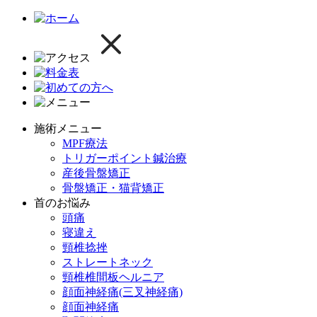
施術メニュー
MPF療法
トリガーポイント鍼治療
産後骨盤矯正
骨盤矯正・猫背矯正
首のお悩み
頭痛
寝違え
頸椎捻挫
ストレートネック
頸椎椎間板ヘルニア
顔面神経痛(三叉神経痛)
顔面神経痛