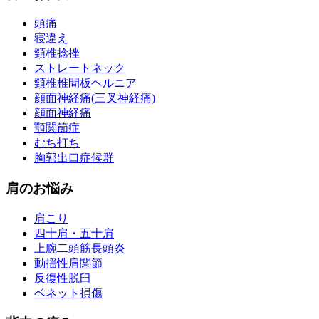
頭痛
寝違え
頸椎捻挫
ストレートネック
頸椎椎間板ヘルニア
顔面神経痛(三叉神経痛)
顔面神経痛
顎関節症
むち打ち
胸郭出口症候群
肩のお悩み
肩こり
四十肩・五十肩
上腕二頭筋長頭炎
動揺性肩関節
反復性脱臼
ベネット損傷