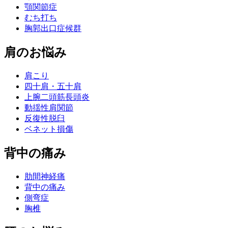
顎関節症
むち打ち
胸郭出口症候群
肩のお悩み
肩こり
四十肩・五十肩
上腕二頭筋長頭炎
動揺性肩関節
反復性脱臼
ベネット損傷
背中の痛み
肋間神経痛
背中の痛み
側弯症
胸椎