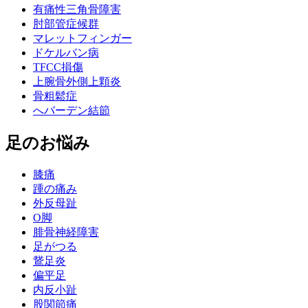
有痛性三角骨障害
肘部管症候群
マレットフィンガー
ドケルバン病
TFCC損傷
上腕骨外側上顆炎
骨粗鬆症
へバーデン結節
足のお悩み
膝痛
踵の痛み
外反母趾
О脚
腓骨神経障害
足がつる
鵞足炎
偏平足
内反小趾
股関節痛