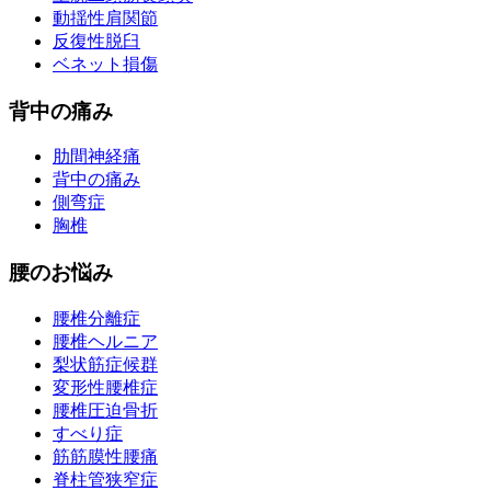
動揺性肩関節
反復性脱臼
ベネット損傷
背中の痛み
肋間神経痛
背中の痛み
側弯症
胸椎
腰のお悩み
腰椎分離症
腰椎ヘルニア
梨状筋症候群
変形性腰椎症
腰椎圧迫骨折
すべり症
筋筋膜性腰痛
脊柱管狭窄症