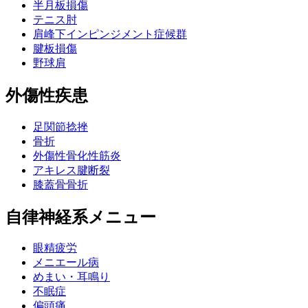
半月板損傷
テニス肘
肩峰下インピンジメント症候群
腱板損傷
野球肩
外傷性疾患
足関節捻挫
骨折
外傷性骨化性筋炎
アキレス腱断裂
膝蓋骨骨折
自律神経系メニュー
眼精疲労
メニエール病
めまい・耳鳴り
不眠症
偏頭痛