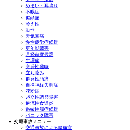
めまい・耳鳴り
不眠症
偏頭痛
冷え性
動悸
天気頭痛
慢性疲労症候群
更年期障害
月経前症候群
生理痛
突発性難聴
立ち眩み
群発性頭痛
自律神経失調症
花粉症
起立性調節障害
逆流性食道炎
過敏性腸症候群
パニック障害
交通事故メニュー
交通事故による腰痛症