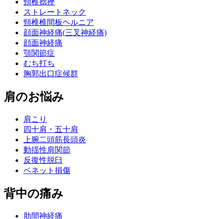
頸椎捻挫
ストレートネック
頸椎椎間板ヘルニア
顔面神経痛(三叉神経痛)
顔面神経痛
顎関節症
むち打ち
胸郭出口症候群
肩のお悩み
肩こり
四十肩・五十肩
上腕二頭筋長頭炎
動揺性肩関節
反復性脱臼
ベネット損傷
背中の痛み
肋間神経痛