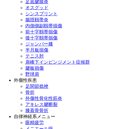
足底腱膜炎
オスグッド
シンスプリント
腸脛靱帯炎
内側側副靱帯損傷
前十字靱帯損傷
後十字靱帯損傷
ジャンパー膝
半月板損傷
テニス肘
肩峰下インピンジメント症候群
腱板損傷
野球肩
外傷性疾患
足関節捻挫
骨折
外傷性骨化性筋炎
アキレス腱断裂
膝蓋骨骨折
自律神経系メニュー
眼精疲労
メニエール病