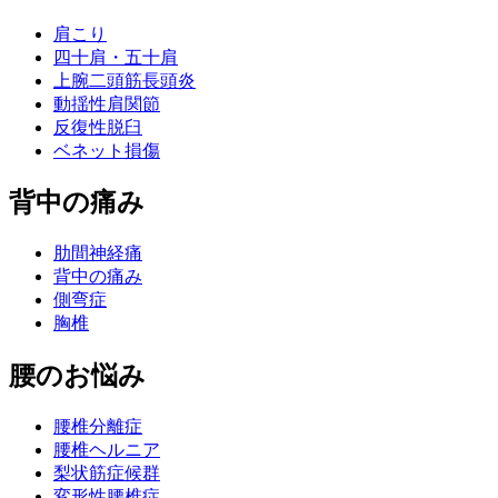
肩こり
四十肩・五十肩
上腕二頭筋長頭炎
動揺性肩関節
反復性脱臼
ベネット損傷
背中の痛み
肋間神経痛
背中の痛み
側弯症
胸椎
腰のお悩み
腰椎分離症
腰椎ヘルニア
梨状筋症候群
変形性腰椎症