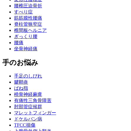
腰椎圧迫骨折
すべり症
筋筋膜性腰痛
脊柱管狭窄症
椎間板ヘルニア
ぎっくり腰
腰痛
坐骨神経痛
手のお悩み
手足のしびれ
腱鞘炎
ばね指
橈骨神経麻痺
有痛性三角骨障害
肘部管症候群
マレットフィンガー
ドケルバン病
TFCC損傷