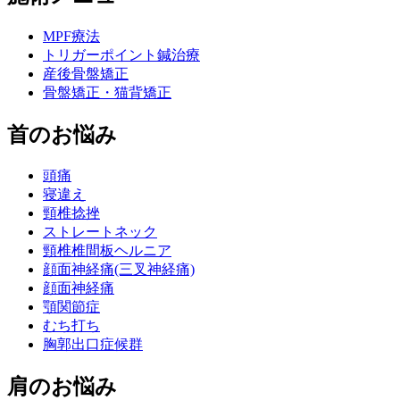
MPF療法
トリガーポイント鍼治療
産後骨盤矯正
骨盤矯正・猫背矯正
首のお悩み
頭痛
寝違え
頸椎捻挫
ストレートネック
頸椎椎間板ヘルニア
顔面神経痛(三叉神経痛)
顔面神経痛
顎関節症
むち打ち
胸郭出口症候群
肩のお悩み