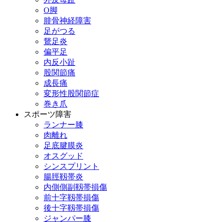
О脚
腓骨神経障害
足がつる
鵞足炎
偏平足
内反小趾
股関節痛
成長痛
変形性股関節症
巻き爪
スポーツ障害
ランナー膝
肉離れ
足底腱膜炎
オスグッド
シンスプリント
腸脛靱帯炎
内側側副靱帯損傷
前十字靱帯損傷
後十字靱帯損傷
ジャンパー膝