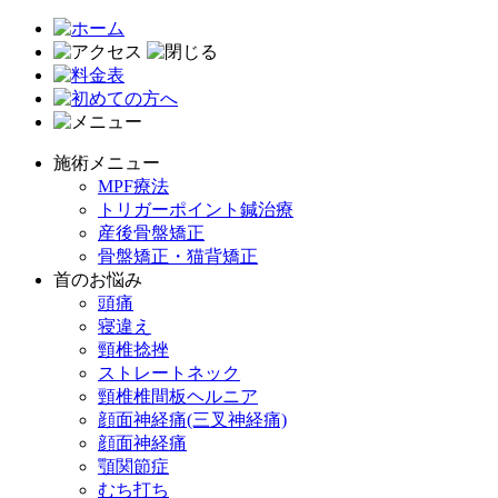
施術メニュー
MPF療法
トリガーポイント鍼治療
産後骨盤矯正
骨盤矯正・猫背矯正
首のお悩み
頭痛
寝違え
頸椎捻挫
ストレートネック
頸椎椎間板ヘルニア
顔面神経痛(三叉神経痛)
顔面神経痛
顎関節症
むち打ち