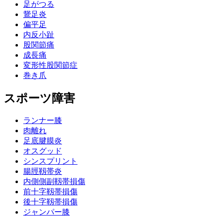
足がつる
鵞足炎
偏平足
内反小趾
股関節痛
成長痛
変形性股関節症
巻き爪
スポーツ障害
ランナー膝
肉離れ
足底腱膜炎
オスグッド
シンスプリント
腸脛靱帯炎
内側側副靱帯損傷
前十字靱帯損傷
後十字靱帯損傷
ジャンパー膝