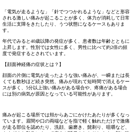
「電気が走るような」「針でつつかれるような」などと形容
される激しい痛みが起こることが多く、体力が消耗して日常
生活に支障をきたしたり、うつ状態になるケースもありま
す。
年代でみると40歳以降の発症が多く、患者数は年齢とともに
上昇します。性別では女性に多く、男性に比べて約2倍の頻
度で発症するとされています。
【顔面神経痛の症状とは？】
顔面の片側に電気が走ったような強い痛みが、一瞬または長
くても数秒ほど続き突然、痛みが現れて短時間で消えるケー
スが多く、5分以上強い痛みがある場合や、疼痛がある場合
には別の病気が原因となっている可能性があります。
痛みが起こる場所では頬からあごにかけたあたりが多くなっ
ています。眉間や口の両端などを指で軽く触れただけで激痛
が走る部位を認めたり、洗顔、歯磨き、髭剃り、咀嚼など、