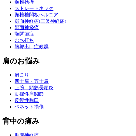
頸椎捻挫
ストレートネック
頸椎椎間板ヘルニア
顔面神経痛(三叉神経痛)
顔面神経痛
顎関節症
むち打ち
胸郭出口症候群
肩のお悩み
肩こり
四十肩・五十肩
上腕二頭筋長頭炎
動揺性肩関節
反復性脱臼
ベネット損傷
背中の痛み
肋間神経痛