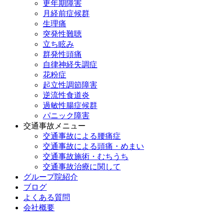
更年期障害
月経前症候群
生理痛
突発性難聴
立ち眩み
群発性頭痛
自律神経失調症
花粉症
起立性調節障害
逆流性食道炎
過敏性腸症候群
パニック障害
交通事故メニュー
交通事故による腰痛症
交通事故による頭痛・めまい
交通事故施術・むちうち
交通事故治療に関して
グループ院紹介
ブログ
よくある質問
会社概要