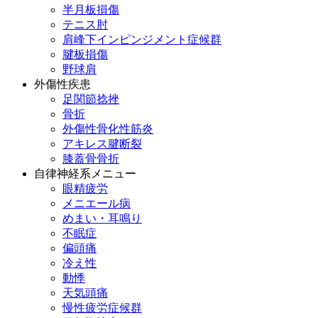
半月板損傷
テニス肘
肩峰下インピンジメント症候群
腱板損傷
野球肩
外傷性疾患
足関節捻挫
骨折
外傷性骨化性筋炎
アキレス腱断裂
膝蓋骨骨折
自律神経系メニュー
眼精疲労
メニエール病
めまい・耳鳴り
不眠症
偏頭痛
冷え性
動悸
天気頭痛
慢性疲労症候群