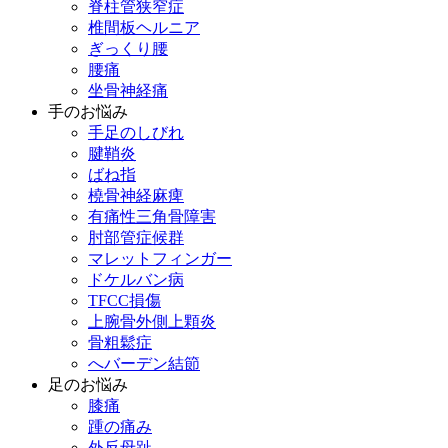
脊柱管狭窄症
椎間板ヘルニア
ぎっくり腰
腰痛
坐骨神経痛
手のお悩み
手足のしびれ
腱鞘炎
ばね指
橈骨神経麻痺
有痛性三角骨障害
肘部管症候群
マレットフィンガー
ドケルバン病
TFCC損傷
上腕骨外側上顆炎
骨粗鬆症
へバーデン結節
足のお悩み
膝痛
踵の痛み
外反母趾