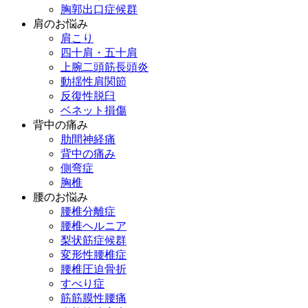
胸郭出口症候群
肩のお悩み
肩こり
四十肩・五十肩
上腕二頭筋長頭炎
動揺性肩関節
反復性脱臼
ベネット損傷
背中の痛み
肋間神経痛
背中の痛み
側弯症
胸椎
腰のお悩み
腰椎分離症
腰椎ヘルニア
梨状筋症候群
変形性腰椎症
腰椎圧迫骨折
すべり症
筋筋膜性腰痛