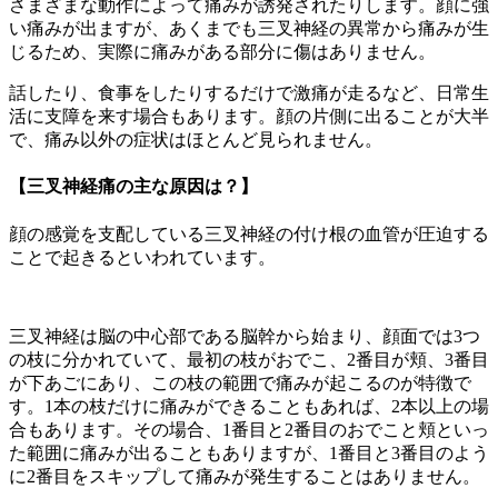
さまざまな動作によって痛みが誘発されたりします。顔に強
い痛みが出ますが、あくまでも三叉神経の異常から痛みが生
じるため、実際に痛みがある部分に傷はありません。
話したり、食事をしたりするだけで激痛が走るなど、日常生
活に支障を来す場合もあります。顔の片側に出ることが大半
で、痛み以外の症状はほとんど見られません。
【三叉神経痛の主な原因は？】
顔の感覚を支配している三叉神経の付け根の血管が圧迫する
ことで起きるといわれています。
三叉神経は脳の中心部である脳幹から始まり、顔面では3つ
の枝に分かれていて、最初の枝がおでこ、2番目が頬、3番目
が下あごにあり、この枝の範囲で痛みが起こるのが特徴で
す。1本の枝だけに痛みができることもあれば、2本以上の場
合もあります。その場合、1番目と2番目のおでこと頬といっ
た範囲に痛みが出ることもありますが、1番目と3番目のよう
に2番目をスキップして痛みが発生することはありません。