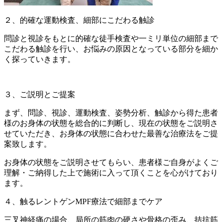
２、的確な運動検査、細部にこだわる触診
問診と視診をもとに的確な徒手検査や一ミリ単位の細部まで
こだわる触診を行い、お悩みの原因となっている部分を細か
く探っていきます。
３、ご説明とご提案
まず、問診、視診、運動検査、姿勢分析、触診から得た患者
様のお身体の状態を総合的に判断し、現在の状態をご説明さ
せていただき、お身体の状態に合わせた最善な治療法をご提
案致します。
お身体の状態をご説明させてもらい、患者様ご自身がよくご
理解・ご納得した上で施術に入って頂くことを心がけており
ます。
４、触るレントゲンMPF療法で細部までケア
三叉神経痛の場合、局所の筋肉の硬さや骨格の歪み、拮抗筋