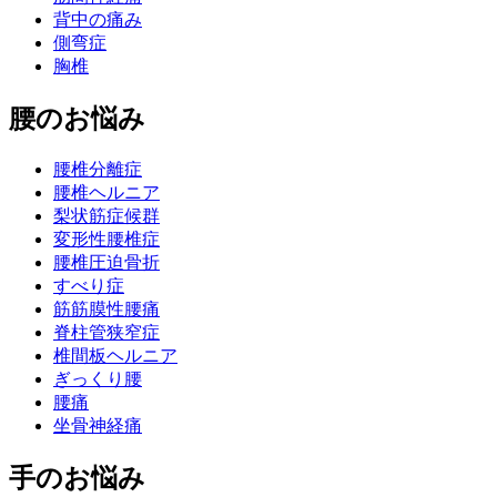
背中の痛み
側弯症
胸椎
腰のお悩み
腰椎分離症
腰椎ヘルニア
梨状筋症候群
変形性腰椎症
腰椎圧迫骨折
すべり症
筋筋膜性腰痛
脊柱管狭窄症
椎間板ヘルニア
ぎっくり腰
腰痛
坐骨神経痛
手のお悩み