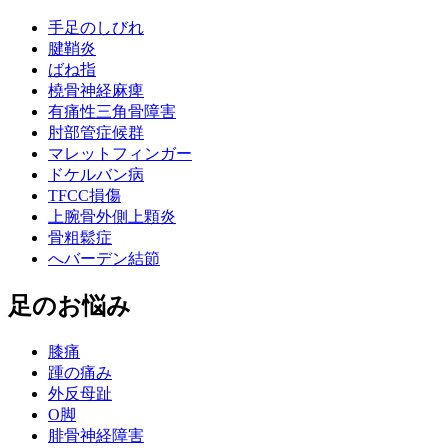
手足のしびれ
腱鞘炎
ばね指
橈骨神経麻痺
有痛性三角骨障害
肘部管症候群
マレットフィンガー
ドケルバン病
TFCC損傷
上腕骨外側上顆炎
骨粗鬆症
へバーデン結節
足のお悩み
膝痛
踵の痛み
外反母趾
О脚
腓骨神経障害